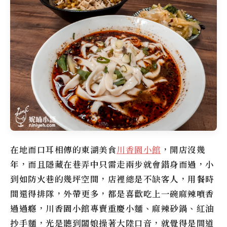
在地而口耳相傳的東湖美食
川香園小館
，開店沒幾
年，而且隱藏在巷弄中只需走兩步就會錯身而過，小
到如防火巷的幾坪空間，店裡總是不缺客人，用餐時
間還得排隊，外帶更多，都是喜歡吃上一碗麻辣噴香
過過癮，川香園小館專賣重慶小麵、麻辣砂鍋、紅油
抄手麵，光是聽到闆娘操著大陸口音，就覺得是間道