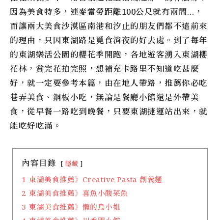
因為美食特多，連麥當勞距離100公尺就有兩間…，
而讓兩大美食沙漠區南港和汐止的朋友們都不遠前來
的理由，只因東湖路是覓食消夜的好去處。到了每年
的東湖樂活公園的櫻花季開跑，各地遊客湧入東湖櫻
花林，賞完花拍完照，想補充卡路里不知道吃甚麼
好，就一定要參考本篇，由在地人帶路，推薦你必吃
巷弄美食、銅板小吃，無論是餐廳小館還是外帶美
食，從早餐一路吃到晚餐，只要東湖捷運站出來，就
能吃好吃滿。
內容目錄
隱藏
1
東湖美食推薦》Creative Pasta 創義麵
2
東湖美食推薦》喜魚小酸菜魚
3
東湖美食推薦》懶的鳥小姐