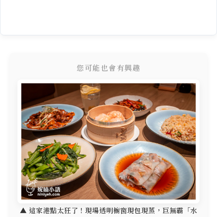
您可能也會有興趣
▲ 這家港點太狂了！現場透明櫥窗現包現蒸，巨無霸「水