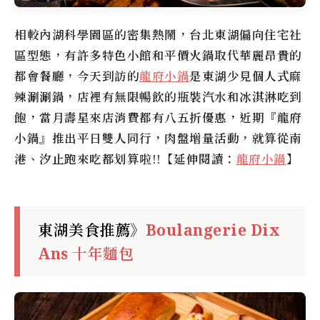
相較內湖科學園區的密集熱鬧，台北東湖偏向住宅社
區型態，有許多特色小館和平價火鍋取代華麗昂貴的
都會餐廳，今天到訪的
龍府小鍋
是東湖少見個人式麻
辣涮涮鍋，店裡有無限暢飲的瓶裝汽水和冰淇淋吃到
飽，當月壽星來店消費都有八五折優惠，近期『龍府
小鍋』推出平日雙人同行，肉盤增量活動，就算從南
港、汐止跑來吃都划算啦!!【延伸閱讀：
龍府小鍋
】
東湖美食推薦》
Boulangerie Dix
Ans 十年麵包