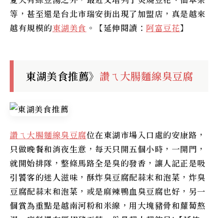
等，甚至還是台北市瑞安街出現了加盟店，真是越來
越有規模的
東湖美食
。【延伸閱讀：
阿富豆花
】
東湖美食推薦》
讚ㄟ大腸麵線臭豆腐
讚ㄟ大腸麵線臭豆腐
位在東湖市場入口處的安康路，
只做晚餐和消夜生意，每天只開五個小時，一開門，
就開始排隊，整條馬路全是臭的發香，讓人記正是吸
引饕客的迷人滋味，酥炸臭豆腐配蒜末和泡菜，炸臭
豆腐配蒜末和泡菜，或是麻辣鴨血臭豆腐也好，另一
個賞為重點是越南河粉和米線，用大塊豬骨和蘿蔔熬