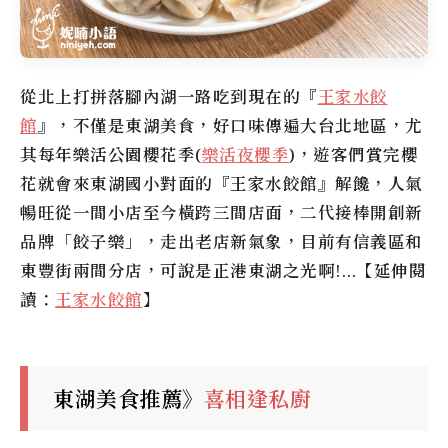
從北上打拼落腳內湖一路吃到現在的『
王家水餃
館
』，不僅是東湖美食，好口味傳遍大台北地區，尤
其每年
樂活公園櫻花季
(
樂活夜櫻季
)，遊客們賞完櫻
花就會來東湖國小對面的『王家水餃館』解饞，人氣
暢旺從一間小店至今橫跨三間店面，二代接棒開創新
品牌「餃子樂」，走出老店新氣象，目前有信義區和
東豐街兩間分店，可說是正港東湖之光啊!…【延伸閱
讀：
王家水餃館
】
東湖美食推薦》
喜相逢私廚