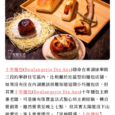
十年麵包
(
Boulangerie Dix Ans
)隱身在東湖康寧路
三段的寧靜住宅區內，比較屬於社區型的麵包店舖，
如果沒有住在內湖應該很難知道這間小巧麵包店，但
其實
十年麵包
(
Boulangerie Dix Ans
)十年麵包主廚
兼老闆，可是擁有珠寶盒法式點心坊主廚經驗，轉自
營創業，雖然營業至晚上七點， 但其實太陽還沒下山
就賣完，客人常常撲空。【延伸閱讀：
十年麵包
】