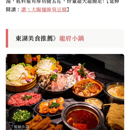
湯，底料還有厚切豬五花，份量超大超飽足!【延伸
閱讀：
讚ㄟ大腸麵線臭豆腐
】
東湖美食推薦》
龍府小鍋