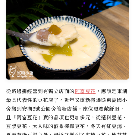
從路邊攤經營到有獨立店面的
阿富豆花
，應該是東湖
最具代表性的豆花店了，近年又重新搬遷從東湖國小
旁搬到安湖3號公園旁的新店舖，座位更寬敞舒服，
且『阿富豆花』賣的品項也更加多元，從選料豆花、
豆漿豆花、大人味的酒系檸檬豆花，冬天有紅豆湯、
夏天有綠豆湯之外，最近又增列了炙燒豆花、仙草茶