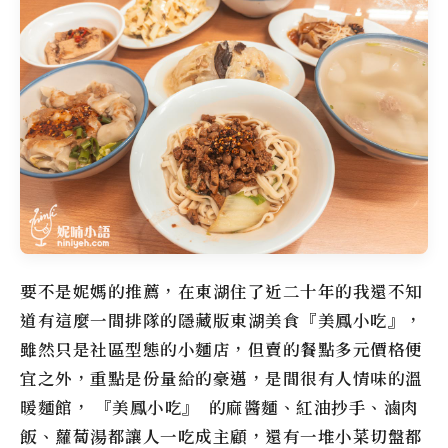
要不是妮媽的推薦，在東湖住了近二十年的我還不知
道有這麼一間排隊的隱藏版東湖美食『
美鳳小吃
』，
雖然只是社區型態的小麵店，但賣的餐點多元價格便
宜之外，重點是份量給的豪邁，是間很有人情味的溫
暖麵館， 『
美鳳小吃
』 的麻醬麵、紅油抄手、滷肉
飯、蘿蔔湯都讓人一吃成主顧，還有一堆小菜切盤都