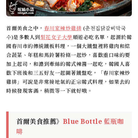
首爾美食之中，
春川家辣炒雞排
(춘천집닭갈비막국
수)是多數人到
梨花女子大學
順遊必吃名單，起源於韓
國春川市的傳統鐵板料理，一個大鐵盤裡將雞肉和綜
合蔬菜、年糕和馬鈴薯粉條一起炒，喜歡重口味的要
加上起司，和濃到牽絲的韓式辣醬一起吃，韓國人喜
歡下班後和三五好友一起圍著鐵盤吃，「春川家辣炒
雞排」可說是非常接地氣的正宗韓式料理，如果去的
時候發現客滿，稍微等一下就好哦。
首爾美食推薦》
Blue Bottle 藍瓶咖
啡