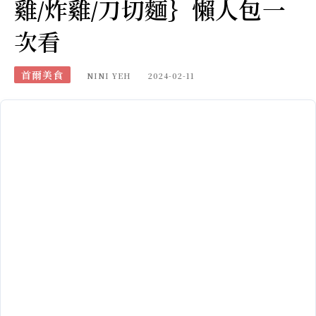
雞/炸雞/刀切麵｝懶人包一
次看
首爾美食
NINI YEH
2024-02-11