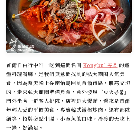
首爾自由行中唯一吃到這間名叫
Kongbul 콩불
的鐵
盤料理餐廳，是我們無意間找到的弘大商圈人氣美
食，因為當天晚上從南怡島回到首爾市區，飢寒交切
的，走來弘大商圈準備覓食，意外發現『豆火콩불』
門外坐著一群客人排隊，店裡是大爆滿，看來是首爾
年輕人愛的平價美食，專賣韓式鐵盤炒肉，還有部隊
鍋等，招牌必點牛腸、小章魚的口味，冷冷的天吃上
一鍋，好滿足。