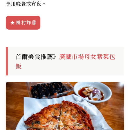
享用晚餐或宵夜。
橋村炸雞
首爾美食推薦》
廣藏市場母女紫菜包
飯