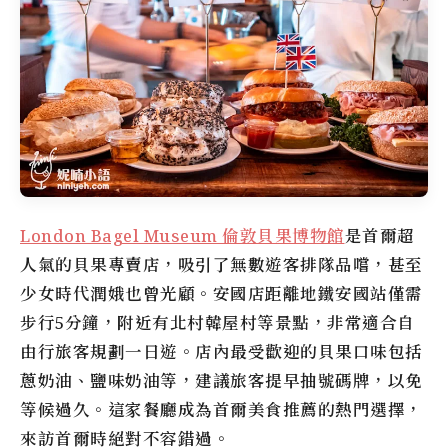
London Bagel Museum 倫敦貝果博物館
是首爾超
人氣的貝果專賣店，吸引了無數遊客排隊品嚐，甚至
少女時代潤娥也曾光顧。安國店距離地鐵安國站僅需
步行5分鐘，附近有北村韓屋村等景點，非常適合自
由行旅客規劃一日遊。店內最受歡迎的貝果口味包括
蔥奶油、鹽味奶油等，建議旅客提早抽號碼牌，以免
等候過久。這家餐廳成為首爾美食推薦的熱門選擇，
來訪首爾時絕對不容錯過。