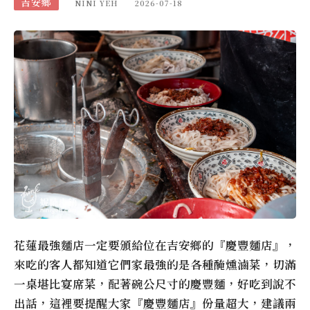
吉安鄉
NINI YEH
2026-07-18
花蓮最強麵店一定要頒給位在吉安鄉的『慶豐麵店』，
來吃的客人都知道它們家最強的是各種醃燻滷菜，切滿
一桌堪比宴席菜，配著碗公尺寸的慶豐麵，好吃到說不
出話，這裡要提醒大家『慶豐麵店』份量超大，建議兩