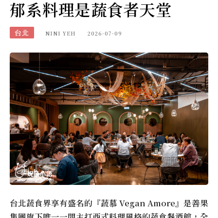
郁系料理是蔬食者天堂
台北
NINI YEH
2026-07-09
台北蔬食界享有盛名的『蔬慕 Vegan Amore』是善果
集團旗下唯一一間主打西式料理風格的蔬食餐酒館，全