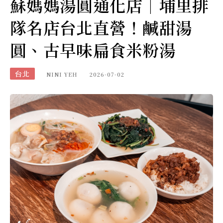
蘇媽媽湯圓通化店｜埔里排
隊名店台北直營！鹹甜湯
圓、古早味扁食米粉湯
台北
NINI YEH
2026-07-02