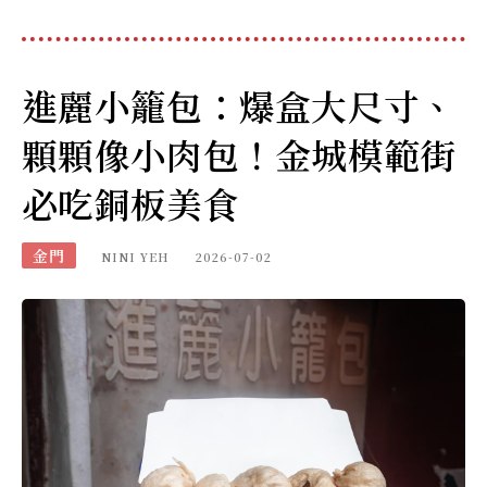
進麗小籠包：爆盒大尺寸、
顆顆像小肉包！金城模範街
必吃銅板美食
金門
NINI YEH
2026-07-02