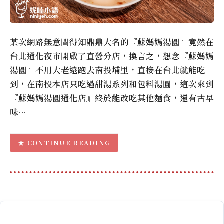
某次網路無意間得知鼎鼎大名的『蘇媽媽湯圓』竟然在
台北通化夜市開啟了直營分店，換言之，想念『蘇媽媽
湯圓』不用大老遠跑去南投埔里，直接在台北就能吃
到，在南投本店只吃過甜湯系列和包料湯圓，這次來到
『蘇媽媽湯圓通化店』終於能改吃其他麵食，還有古早
味…
CONTINUE READING