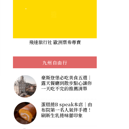
飛達旅行社 歐洲票劵專賣
九州自由行
豪斯登堡必吃美食五選｜
露天餐廳到散步點心讓你
一天吃不完的推薦清單
蛋糕捲B speak本店｜由
布院第一名人氣伴手禮！
刷新生乳捲味蕾印象