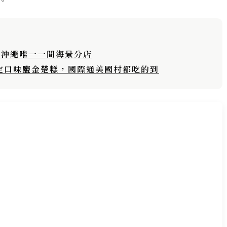
。
！沖繩唯一一間海景分店
！限定口味鹽金楚糕，國際通美國村都吃的到