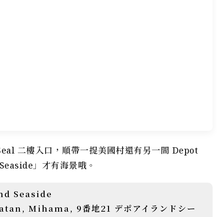
Blue Seal 二樓入口，順帶一提美國村還有另一間 Depot
easide」才有海景哦。
nd Seaside
Chatan, Mihama, 9番地21 デポアイランドシー