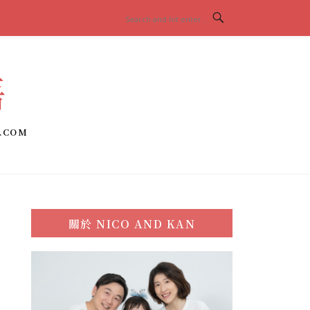
語
.COM
關於
NICO AND KAN