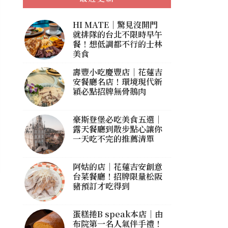
HI MATE｜驚見沒開門
就排隊的台北不限時早午
餐！想低調都不行的士林
美食
壽豐小吃慶豐店｜花蓮吉
安餐廳名店！環境現代新
穎必點招牌無骨鵝肉
豪斯登堡必吃美食五選｜
露天餐廳到散步點心讓你
一天吃不完的推薦清單
阿姑的店｜花蓮吉安創意
台菜餐廳！招牌限量松阪
豬預訂才吃得到
蛋糕捲B speak本店｜由
布院第一名人氣伴手禮！