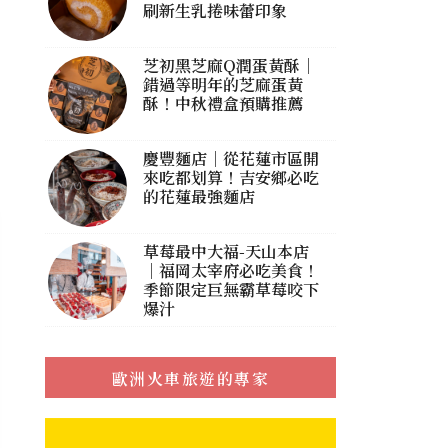
刷新生乳捲味蕾印象
芝初黑芝麻Q潤蛋黃酥｜
錯過等明年的芝麻蛋黃
酥！中秋禮盒預購推薦
慶豐麵店｜從花蓮市區開
來吃都划算！吉安鄉必吃
的花蓮最強麵店
草莓最中大福-天山本店
｜福岡太宰府必吃美食！
季節限定巨無霸草莓咬下
爆汁
歐洲火車旅遊的專家