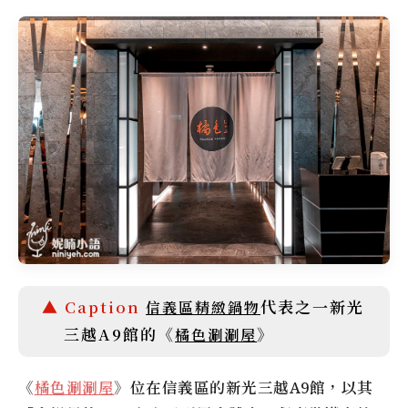
代表之一新光
信義區精緻鍋物
三越A9館的《
》
橘色涮涮屋
《
橘色涮涮屋
》位在信義區的新光三越A9館，以其