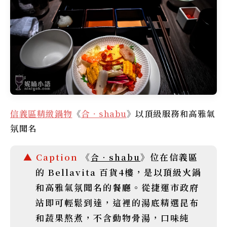
信義區精緻鍋物
《
合‧shabu
》以頂級服務和高雅氣
氛聞名
《
》位在信義區
合‧shabu
的 Bellavita 百貨4樓，是以頂級火鍋
和高雅氣氛聞名的餐廳。從捷運市政府
站即可輕鬆到達，這裡的湯底精選昆布
和蔬果熬煮，不含動物骨湯，口味純