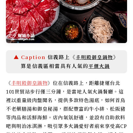
信義路上《
》
丰明殿御皇鍋物
算是信義區相當具有人氣的
平價火鍋
《
丰明殿御皇鍋物
》位在信義路上，距離捷運台北
101世貿站步行僅三分鐘，是當地人氣火鍋餐廳。這
裡以重量級肉盤聞名，提供多款特色湯底，如何首烏
不老藥膳湯和御皇秘湯，搭配豐富的牛小排、松阪豬
等肉品和活鮮海鮮。店內氣氛舒適，並設有自助飲料
吧與明治冰淇淋，吸引眾多火鍋愛好者前來享受高CP