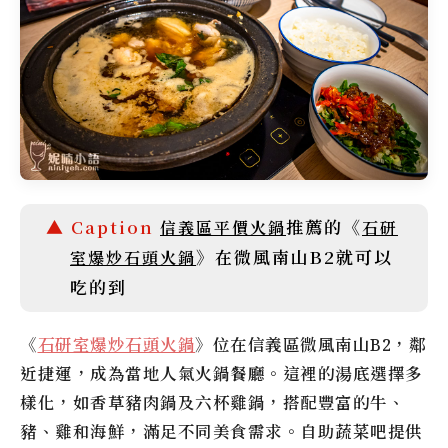
推薦的《
信義區平價火鍋
石研
》在微風南山B2就可以
室爆炒石頭火鍋
吃的到
《
石研室爆炒石頭火鍋
》位在信義區微風南山B2，鄰
近捷運，成為當地人氣火鍋餐廳。這裡的湯底選擇多
樣化，如香草豬肉鍋及六杯雞鍋，搭配豐富的牛、
豬、雞和海鮮，滿足不同美食需求。自助蔬菜吧提供