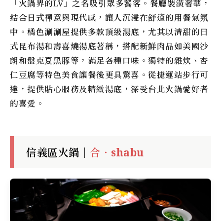
「火鍋界的LV」之名吸引眾多饕客。餐廳裝潢奢華，
結合日式禪意與現代感，讓人沉浸在舒適的用餐氣氛
中。橘色涮涮屋提供多款頂級湯底，尤其以清甜的日
式昆布湯和壽喜燒湯底著稱，搭配新鮮肉品如美國沙
朗和盤克夏黑豚等，滿足各種口味。獨特的雜炊、杏
仁豆腐等特色美食讓餐後更具驚喜。從捷運站步行可
達，提供貼心服務及精緻湯底，深受台北火鍋愛好者
的喜愛。
信義區火鍋｜
合‧shabu