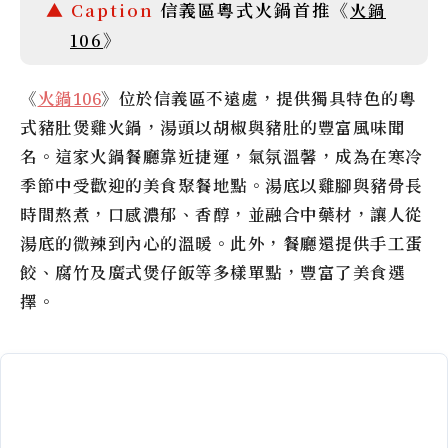
信義區粵式火鍋首推《
火鍋
》
106
《
火鍋106
》位於信義區不遠處，提供獨具特色的粵
式豬肚煲雞火鍋，湯頭以胡椒與豬肚的豐富風味聞
名。這家火鍋餐廳靠近捷運，氣氛溫馨，成為在寒冷
季節中受歡迎的美食聚餐地點。湯底以雞腳與豬骨長
時間熬煮，口感濃郁、香醇，並融合中藥材，讓人從
湯底的微辣到內心的溫暖。此外，餐廳還提供手工蛋
餃、腐竹及廣式煲仔飯等多樣單點，豐富了美食選
擇。