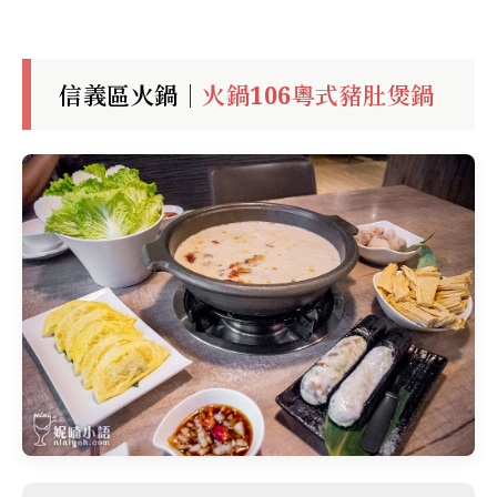
信義區火鍋｜
火鍋106粵式豬肚煲鍋