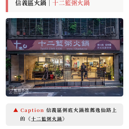
信義區火鍋｜
十二籃粥火鍋
信義區粥底火鍋推薦逸仙路上
的《
》
十二籃粥火鍋