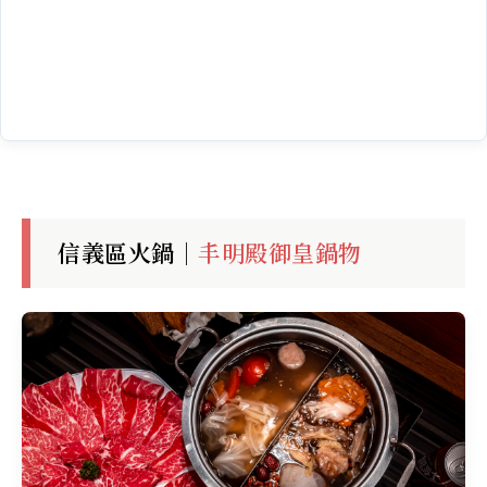
信義區火鍋｜
丰明殿御皇鍋物