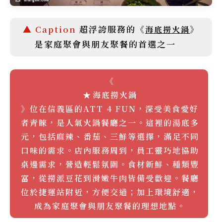
超浮誇服務的《
》
海底撈火鍋
是家庭聚會與朋友聚餐的首選之一
《
海底撈火鍋
》位在信義區的ATT 4 FUN，深受美食愛好
者青睞，是人氣火鍋餐廳之一。這裡的湯底多
元，包括麻辣、番茄、三鮮等選擇，滿足不同
口味的需求。店內服務周到，員工靈巧地協助
桌邊需求，營造輕鬆氛圍。食材新鮮、種類豐
富，從撈派豆花到滑嫩牛肉皆備受歡迎。餐廳
位於捷運站附近，方便交通；加上環境舒適，
成為家庭聚會與朋友聚餐的理想地點。