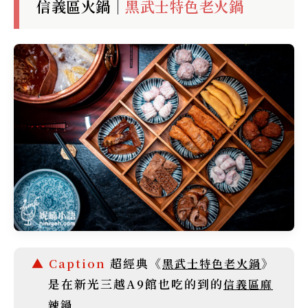
信義區火鍋｜
黑武士特色老火鍋
超經典《
》
黑武士特色老火鍋
是在新光三越A9館也吃的到的
信義區麻
辣鍋