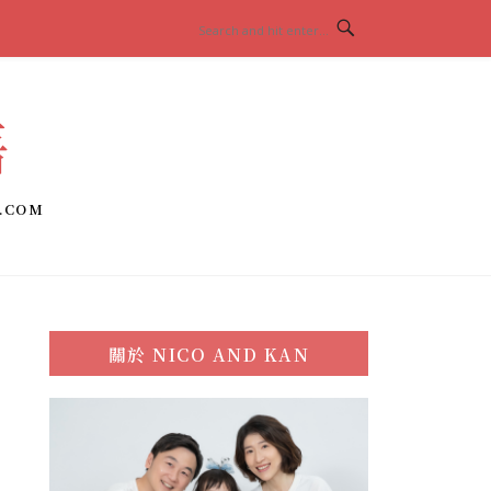
語
.COM
關於
NICO AND KAN