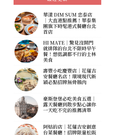
華漾 DIM SUM 忠泰店
｜大直港點推薦！華泰集
團旗下時髦港式餐廳台北
首店
HI MATE｜驚見沒開門
就排隊的台北不限時早午
餐！想低調都不行的士林
美食
壽豐小吃慶豐店｜花蓮吉
安餐廳名店！環境現代新
穎必點招牌無骨鵝肉
豪斯登堡必吃美食五選｜
露天餐廳到散步點心讓你
一天吃不完的推薦清單
阿姑的店｜花蓮吉安創意
台菜餐廳！招牌限量松阪