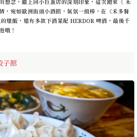
的想念，繼上回小巨蛋店的深刻印象，這次跑來《 禾
情，宛如歐洲街頭小酒館，氣氛一級棒，在《禾多餐
的燉飯，還有多款下酒菜配 HERDOR 啤酒，最後千
泡哦！
餃子館