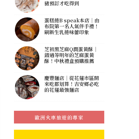
豬預訂才吃得到
蛋糕捲B speak本店｜由
布院第一名人氣伴手禮！
刷新生乳捲味蕾印象
芝初黑芝麻Q潤蛋黃酥｜
錯過等明年的芝麻蛋黃
酥！中秋禮盒預購推薦
慶豐麵店｜從花蓮市區開
來吃都划算！吉安鄉必吃
的花蓮最強麵店
歐洲火車旅遊的專家