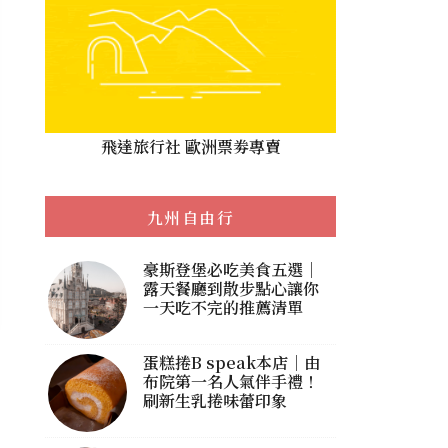
飛達旅行社 歐洲票劵專賣
九州自由行
豪斯登堡必吃美食五選｜
露天餐廳到散步點心讓你
一天吃不完的推薦清單
蛋糕捲B speak本店｜由
布院第一名人氣伴手禮！
刷新生乳捲味蕾印象