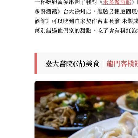
一杯韃靼蕎麥串起了我對《
禾多餐酒館
》
多餐酒館》台大徐州店，體驗另種庭園風
酒館》可以吃到自家契作台東長濱 米製成
萬別錯過他們家的甜點，吃了會有粉紅泡
臺大醫院(站)美食｜
龍門客棧