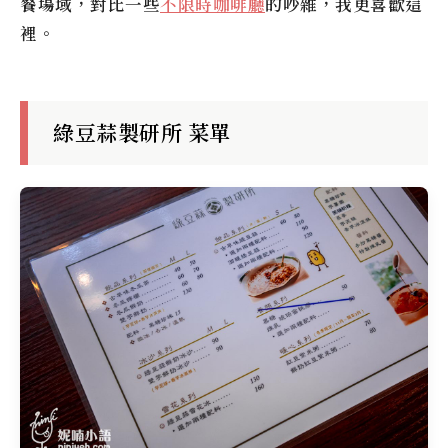
餐場域，對比一些
不限時咖啡廳
的吵雜，我更喜歡這
裡。
綠豆蒜製研所 菜單