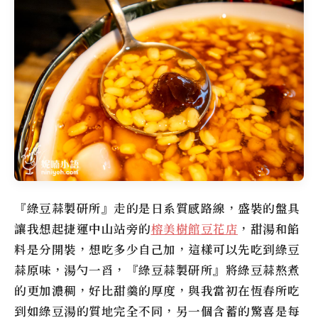
『綠豆蒜製研所』走的是日系質感路線，盛裝的盤具
讓我想起捷運中山站旁的
榕美樹館豆花店
，甜湯和餡
料是分開裝，想吃多少自己加，這樣可以先吃到綠豆
蒜原味，湯勺一舀，『綠豆蒜製研所』將綠豆蒜熬煮
的更加濃稠，好比甜羹的厚度，與我當初在恆春所吃
到如綠豆湯的質地完全不同，另一個含蓄的驚喜是每