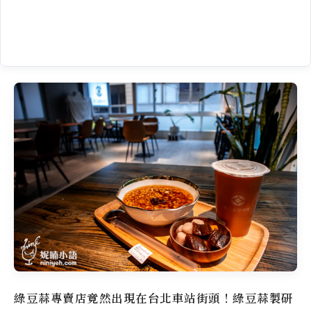
綠豆蒜專賣店
竟然出現在
台北車站
街頭！
綠豆蒜製研