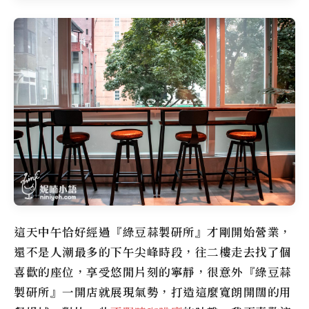
這天中午恰好經過『
綠豆蒜製研所
』才剛開始營業，
還不是人潮最多的下午尖峰時段，往二樓走去找了個
喜歡的座位，享受悠閒片刻的寧靜，很意外『綠豆蒜
製研所』一開店就展現氣勢，打造這麼寬朗開闊的用