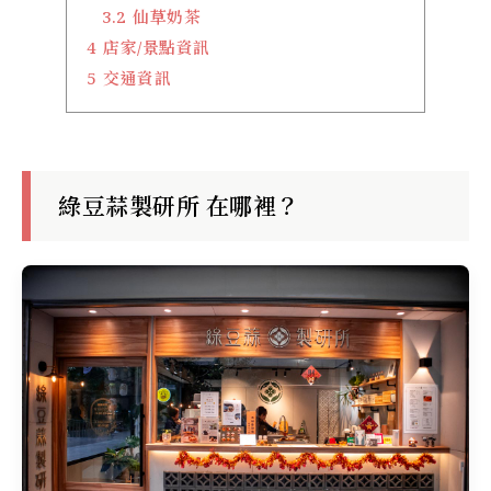
3.2
仙草奶茶
4
店家/景點資訊
5
交通資訊
綠豆蒜製研所 在哪裡？