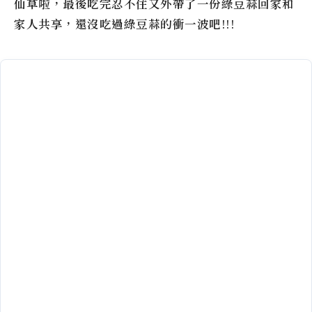
仙草啦，最後吃完忍不住又外帶了一份綠豆蒜回家和
家人共享，還沒吃過
綠豆蒜
的衝一波吧!!!