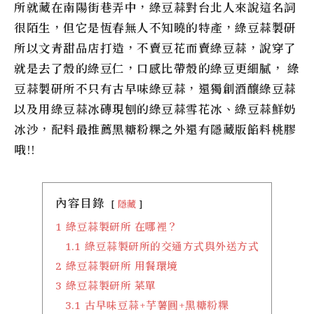
所
就藏在南陽街巷弄中，
綠豆蒜
對台北人來說這名詞
很陌生，但它是恆春無人不知曉的特產，
綠豆蒜製研
所
以文青甜品店打造，不賣豆花而賣
綠豆蒜
，說穿了
就是去了殼的綠豆仁，口感比帶殼的綠豆更細膩，
綠
豆蒜製研所
不只有古早味綠豆蒜，還獨創酒釀綠豆蒜
以及用綠豆蒜冰磚現刨的綠豆蒜雪花冰、綠豆蒜鮮奶
冰沙，配料最推薦黑糖粉粿之外還有隱藏版餡料桃膠
哦!!
內容目錄
隱藏
1
綠豆蒜製研所 在哪裡？
1.1
綠豆蒜製研所的交通方式與外送方式
2
綠豆蒜製研所 用餐環境
3
綠豆蒜製研所 菜單
3.1
古早味豆蒜+芋薯圓+黑糖粉粿