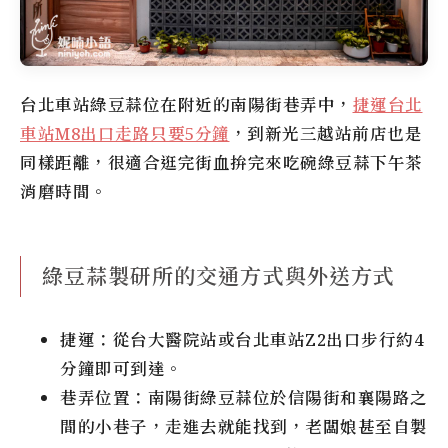
台北車站綠豆蒜
位在附近的
南陽街
巷弄中，
捷運台北
車站M8出口走路只要5分鐘
，到新光三越站前店也是
同樣距離，很適合逛完街血拚完來吃碗
綠豆蒜
下午茶
消磨時間。
綠豆蒜製研所的交通方式與外送方式
捷運
：從台大醫院站或台北車站Z2出口步行約4
分鐘即可到達。
巷弄位置
：南陽街綠豆蒜位於信陽街和襄陽路之
間的小巷子，走進去就能找到，老闆娘甚至自製