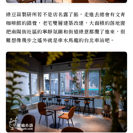
綠豆蒜製研所
若不是店名露了餡，走進去總會有文青
咖啡館的錯覺，老宅雙層建築改建，大面積的落地窗
把
南陽街
社區的寧靜氛圍和街道綠意都攬了進來，很
難想像幾步之遙外就是車水馬龍的
台北車站
吧。