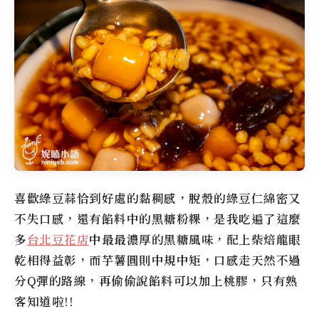
喜歡綠豆蒜恰到好處的黏稠感，脫殼的綠豆仁綿密又
不失口感，還有餡料中的黑糖粉粿，是我吃遍了這麼
多
台北豆花店
中最最濃厚的黑糖風味，配上柴焙龍眼
乾相得益彰，而芋薯圓則中規中矩，口感走天然不過
分Q彈的路線，再偷偷說餡料可以加上桃膠，只有熟
客知道啦!!