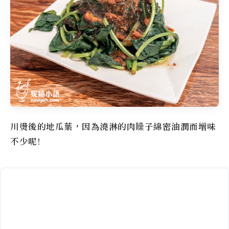
川燙後的地瓜葉，因為澆淋的肉矂子綿密油潤而增味
不少呢!