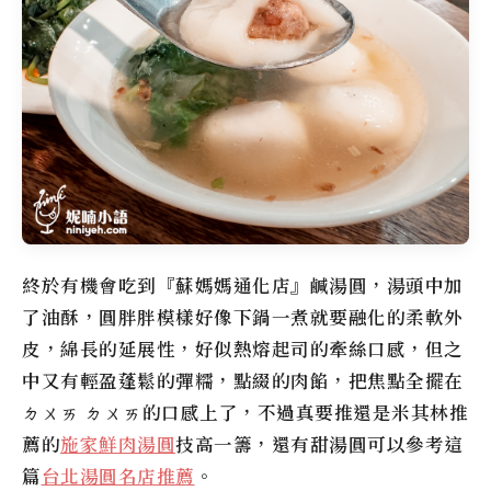
終於有機會吃到『蘇媽媽通化店』鹹湯圓，湯頭中加
了油酥，圓胖胖模樣好像下鍋一煮就要融化的柔軟外
皮，綿長的延展性，好似熱熔起司的牽絲口感，但之
中又有輕盈蓬鬆的彈糯，點綴的肉餡，把焦點全擺在
ㄉㄨㄞ ㄉㄨㄞ的口感上了，不過真要推還是米其林推
薦的
施家鮮肉湯圓
技高一籌，還有甜湯圓可以參考這
篇
台北湯圓名店推薦
。