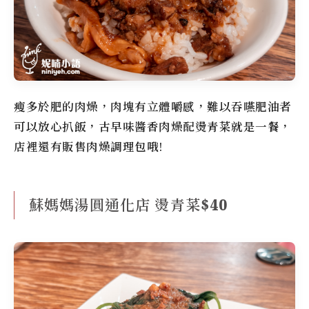
瘦多於肥的肉燥，肉塊有立體嚼感，難以吞嚥肥油者
可以放心扒飯，古早味醬香肉燥配燙青菜就是一餐，
店裡還有販售肉燥調理包哦!
蘇媽媽湯圓通化店 燙青菜$40