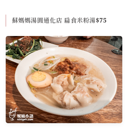
蘇媽媽湯圓通化店 扁食米粉湯$75