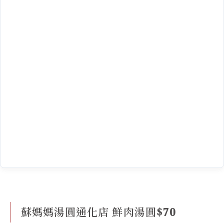
蘇媽媽湯圓通化店 鮮肉湯圓$70