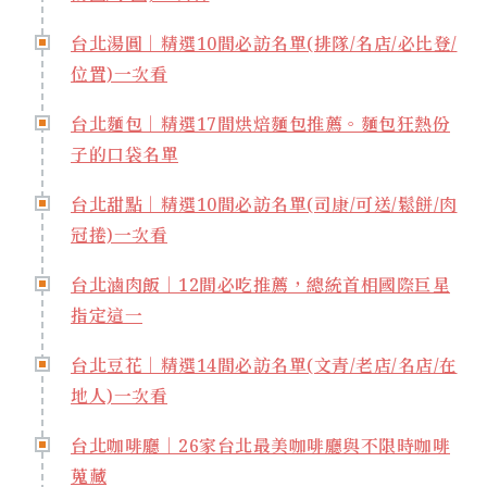
台北湯圓｜精選10間必訪名單(排隊/名店/必比登/
位置)一次看
台北麵包｜精選17間烘焙麵包推薦。麵包狂熱份
子的口袋名單
台北甜點｜精選10間必訪名單(司康/可送/鬆餅/肉
冠捲)一次看
台北滷肉飯｜12間必吃推薦，總統首相國際巨星
指定這一
台北豆花｜精選14間必訪名單(文青/老店/名店/在
地人)一次看
台北咖啡廳｜26家台北最美咖啡廳與不限時咖啡
蒐藏