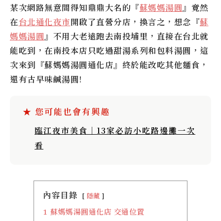
某次網路無意間得知鼎鼎大名的『
蘇媽媽湯圓
』竟然
在
台北通化夜市
開啟了直營分店，換言之，想念『
蘇
媽媽湯圓
』不用大老遠跑去南投埔里，直接在台北就
能吃到，在南投本店只吃過甜湯系列和包料湯圓，這
次來到『蘇媽媽湯圓通化店』終於能改吃其他麵食，
還有古早味鹹湯圓!
臨江夜市美食｜13家必訪小吃路邊攤一次
看
內容目錄
隱藏
1
蘇媽媽湯圓通化店 交通位置