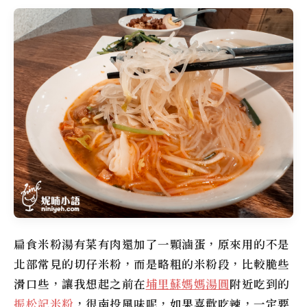
扁食米粉湯有菜有肉還加了一顆滷蛋，原來用的不是
北部常見的切仔米粉，而是略粗的米粉段，比較脆些
滑口些，讓我想起之前在
埔里蘇媽媽湯圓
附近吃到的
振松記米粉
，很南投風味呢，如果喜歡吃辣，一定要