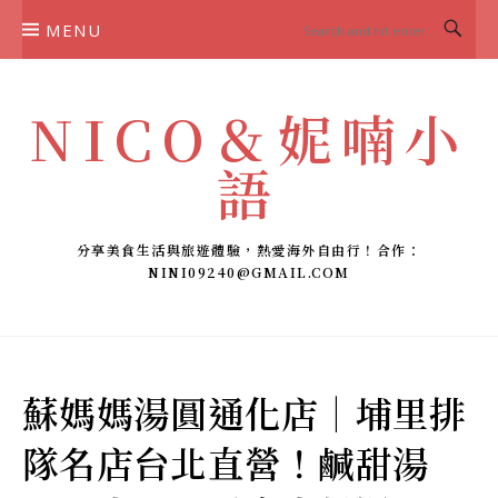
Skip
MENU
to
content
NICO＆妮喃小
語
分享美食生活與旅遊體驗，熱愛海外自由行！合作：
NINI09240@GMAIL.COM
蘇媽媽湯圓通化店｜埔里排
隊名店台北直營！鹹甜湯