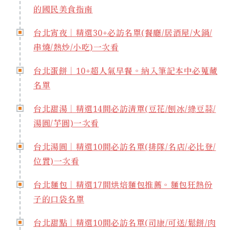
的國民美食指南
台北宵夜｜精選30+必訪名單(餐廳/居酒屋/火鍋/
串燒/熱炒/小吃)一次看
台北蛋餅｜10+超人氣早餐。納入筆記本中必蒐藏
名單
台北甜湯｜精選14間必訪清單(豆花/刨冰/綠豆蒜/
湯圓/芋圓)一次看
台北湯圓｜精選10間必訪名單(排隊/名店/必比登/
位置)一次看
台北麵包｜精選17間烘焙麵包推薦。麵包狂熱份
子的口袋名單
台北甜點｜精選10間必訪名單(司康/可送/鬆餅/肉