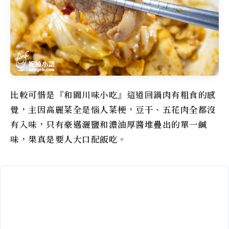
比較可惜是『和園川味小吃』這道回鍋肉有粗食的感
覺，主因高麗菜全是惱人菜梗，豆干、五花肉全都沒
有入味，只有豪邁灑鹽和濃油厚醬堆疊出的單一鹹
味，果真是要人大口配飯吃。