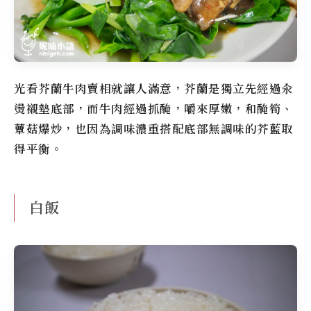
光看芥蘭牛肉賣相就讓人滿意，芥蘭是獨立先經過汆
燙襯墊底部，而牛肉經過抓醃，嚼來厚嫩，和醃筍、
蕈菇爆炒，也因為調味濃重搭配底部無調味的芥藍取
得平衡。
白飯