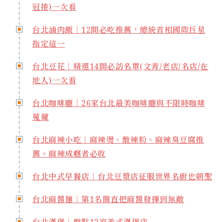
冠捲)一次看
台北滷肉飯｜12間必吃推薦，總統首相國際巨星
指定這一
台北豆花｜精選14間必訪名單(文青/老店/名店/在
地人)一次看
台北咖啡廳｜26家台北最美咖啡廳與不限時咖啡
蒐藏
台北麻辣小吃｜麻辣燙。酸辣粉。麻辣臭豆腐推
薦。麻辣成癮者必收
台北中式早餐店｜台北豆漿店征服世界名廚也朝聖
台北麻醬麵｜第1名簡直把麻醬發揮到無敵