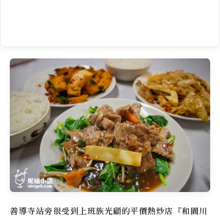
善導寺站旁很受到上班族光顧的平價熱炒店『和園川