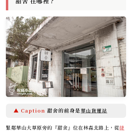
甜舍 在哪裡？
甜舍的前身是
華山貨運站
緊鄰華山大草原旁的『甜舍』位在林森北路上，從
捷