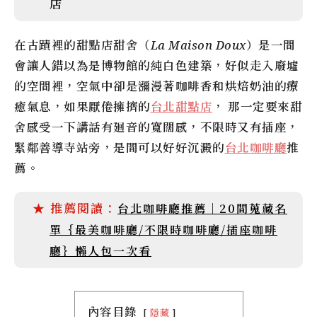
店
在古蹟裡的甜點店甜舍（
La Maison Doux
）是一間
會讓人錯以為是博物館的純白色建築，好似走入廢墟
的空間裡，空氣中卻是瀰漫著咖啡香和烘焙奶油的療
癒氣息，如果厭倦擁擠的
台北甜點店
， 那一定要來甜
舍感受一下講話有廻音的寬闊感，不限時又有插座，
緊鄰善導寺站旁，是間可以好好沉澱的
台北咖啡廳
推
薦。
台北咖啡廳推薦｜20間蒐藏名
單｛最美咖啡廳/不限時咖啡廳/插座咖啡
廳｝懶人包一次看
內容目錄
隱藏