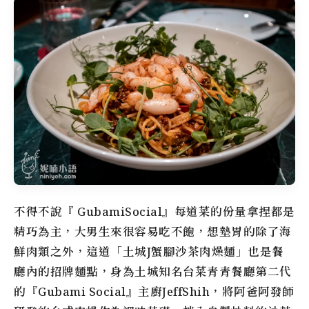
不得不說『 GubamiSocial』每道菜的份量拿捏都是
精巧為主，大男生來很容易吃不飽，想墊胃的除了海
鮮肉類之外，這道「土城J蟹腳沙茶肉燥麵」也是餐
廳內的招牌麵點，身為土城知名台菜青青餐廳第二代
的『Gubami Social』主廚JeffShih，將阿爸阿發師