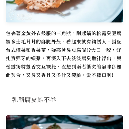
包裹著金黃外衣鼓脹的三角狀，剛起鍋的松露臭豆腐
蝦多士毛茸茸的酥脆外殼，看起來就有夠誘人，搭配
台式榨菜和香菜苗，疑惑著臭豆腐呢!?大口一咬，好
扎實彈牙的蝦漿，再深入下去淡淡腐臭酸汁浮出，與
松露獨特蕈香交互襯托，沒想到兩者衝突的氣味卻如
此契合，又臭又香且又多汁又裂脆，愛不釋口啊!
乳酪腐皮雞不卷