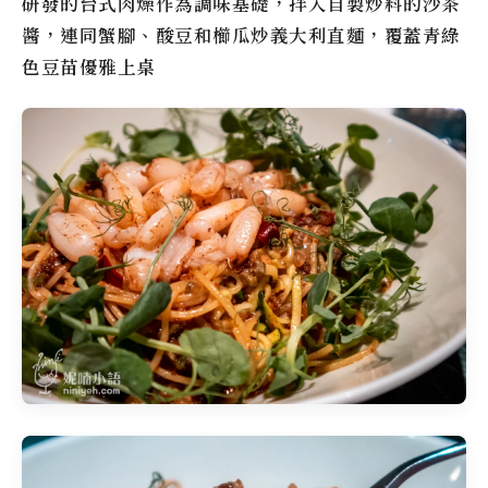
研發的台式肉燥作為調味基礎，拌入自製炒料的沙茶
醬，連同蟹腳、酸豆和櫛瓜炒義大利直麵，覆蓋青綠
色豆苗優雅上桌