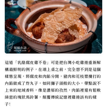
這道「乳酪腐皮雞不卷」可是把台灣小吃雞捲重新解
構最鮮明的例子，在端上桌之前，完全想不到是這個
樣態呈現，將腐皮和肉餡分開，豬肉和花枝漿攪打的
內餡做成了炸丸子，如同獅子頭般的大小，帶點說不
上來的地域香料，像是濃郁的孜然，肉餡裡還有鬆軟
綿密的塊狀馬鈴薯，顛覆傳統記憶裡雞捲該有的樣
子!