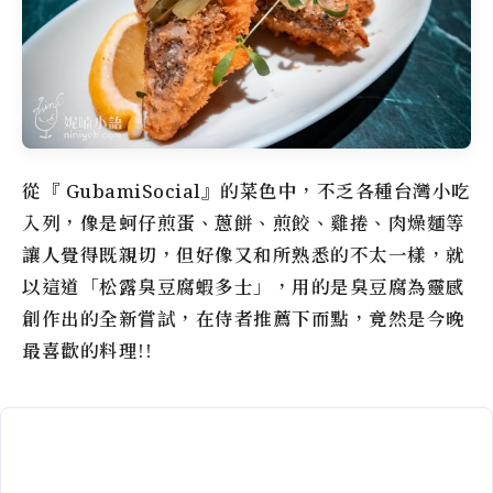
從『 GubamiSocial』的菜色中，不乏各種台灣小吃
入列，像是蚵仔煎蛋、蔥餅、煎餃、雞捲、肉燥麵等
讓人覺得既親切，但好像又和所熟悉的不太一樣，就
以這道「松露臭豆腐蝦多士」，用的是臭豆腐為靈感
創作出的全新嘗試，在侍者推薦下而點，竟然是今晚
最喜歡的料理!!