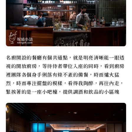
名廚開設的餐廳有個共通點，就是明亮清晰能一眼透
視的開放廚房，等待侍者帶位入座的同時，看到廚房
裡團隊各個身手俐落有條不紊的備餐，時而爐火猛
烈，時而專注擺盤的模樣，看得我陶醉，再往內走，
緊挨著的是一座小吧檯，提供調酒和飲品的小區塊