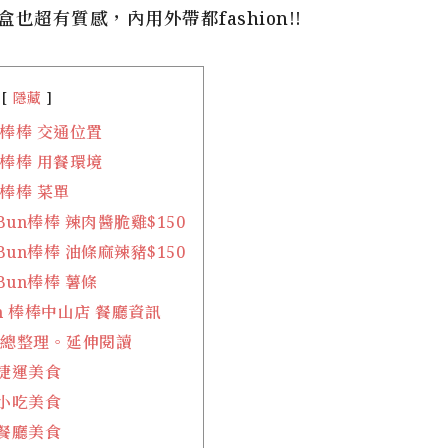
超有質感，內用外帶都fashion!!
隱藏
n棒棒 交通位置
n棒棒 用餐環境
n棒棒 菜單
Bun棒棒 辣肉醬脆雞$150
Bun棒棒 油條麻辣豬$150
Bun棒棒 薯條
un 棒棒中山店 餐廳資訊
食總整理。延伸閱讀
捷運美食
小吃美食
餐廳美食