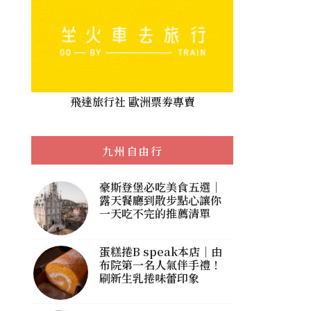
飛達旅行社 歐洲票劵專賣
九州自由行
豪斯登堡必吃美食五選｜
露天餐廳到散步點心讓你
一天吃不完的推薦清單
蛋糕捲B speak本店｜由
布院第一名人氣伴手禮！
刷新生乳捲味蕾印象