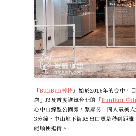
『
BunBun棒棒
』始於2016年的台中，目
店』以及首度進軍台北的『
BunBun 中
心中山線型公園旁，緊鄰另一間人氣美式炸雞店
3分鐘，中山地下街R5出口更是秒到距
能順便逛街。