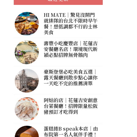
HI MATE｜驚見沒開門
就排隊的台北不限時早午
餐！想低調都不行的士林
美食
壽豐小吃慶豐店｜花蓮吉
安餐廳名店！環境現代新
穎必點招牌無骨鵝肉
豪斯登堡必吃美食五選｜
露天餐廳到散步點心讓你
一天吃不完的推薦清單
阿姑的店｜花蓮吉安創意
台菜餐廳！招牌限量松阪
豬預訂才吃得到
蛋糕捲B speak本店｜由
布院第一名人氣伴手禮！