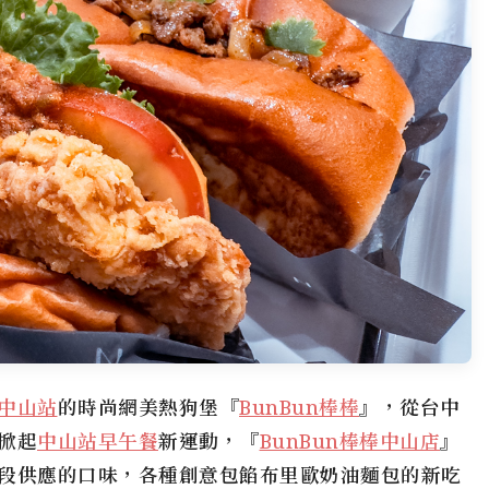
中山站
的時尚網美熱狗堡『
BunBun棒棒
』，從台中
掀起
中山站早午餐
新運動，『
BunBun棒棒中山店
』
段供應的口味，各種創意包餡布里歐奶油麵包的新吃