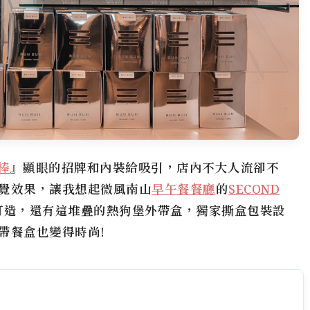
棒棒
』顯眼的招牌和內裝給吸引，店內不大人流卻不
覺效果，讓我想起微風南山
早午餐餐廳
的
SECOND
打造，還有這堆疊的熱狗堡外帶盒，獨家撕盒包裝設
帶餐盒也變得時尚!