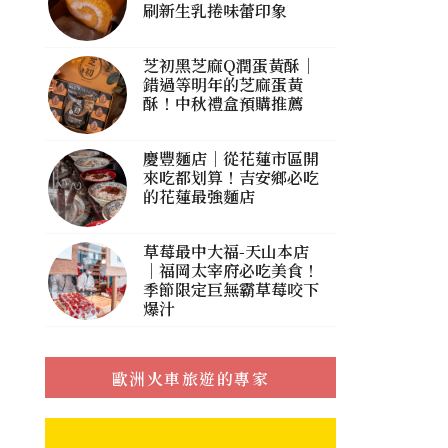
刷新生乳捲味蕾印象
芝初黑芝麻Q潤蛋黃酥｜
錯過等明年的芝麻蛋黃
酥！中秋禮盒預購推薦
慶豐麵店｜從花蓮市區開
來吃都划算！吉安鄉必吃
的花蓮最強麵店
草莓最中大福-天山本店
｜福岡太宰府必吃美食！
季節限定巨無霸草莓咬下
爆汁
歐洲火車旅遊的專家