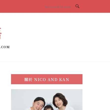
語
.COM
關於
NICO AND KAN