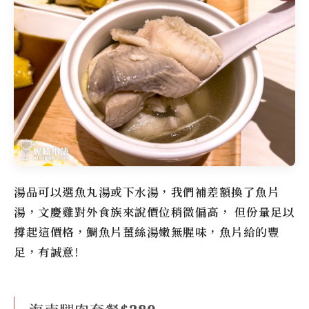
湯品可以選魚丸湯或下水湯，我們補差額換了魚片
湯，
文慶雞
對外食族來說價位稍微偏高， 但份量足以
撐起這價格，鯛魚片薑絲湯嫩無腥味，魚片給的豐
足，有誠意!