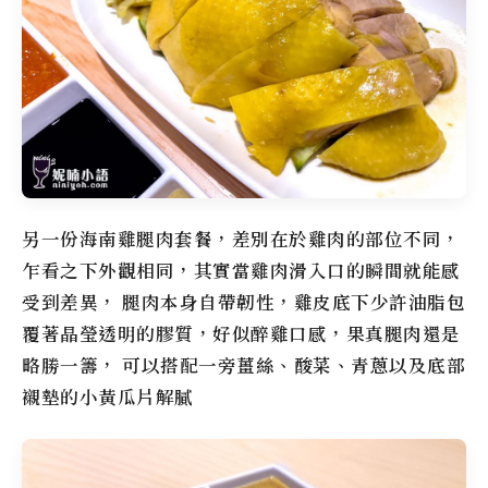
另一份海南雞腿肉套餐，差別在於雞肉的部位不同，
乍看之下外觀相同，其實當雞肉滑入口的瞬間就能感
受到差異， 腿肉本身自帶韌性，雞皮底下少許油脂包
覆著晶瑩透明的膠質，好似醉雞口感，果真腿肉還是
略勝一籌， 可以搭配一旁薑絲、酸菜、青蔥以及底部
襯墊的小黃瓜片解膩