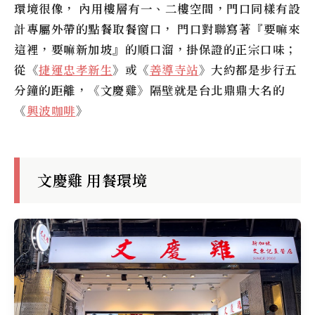
環境很像， 內用樓層有一、二樓空間，門口同樣有設
計專屬外帶的點餐取餐窗口， 門口對聯寫著『要嘛來
這裡，要嘛新加坡』的順口溜，掛保證的正宗口味；
從《
捷運忠孝新生
》或《
善導寺站
》大約都是步行五
分鐘的距離，《
文慶雞
》隔壁就是台北鼎鼎大名的
《
興波咖啡
》
文慶雞 用餐環境