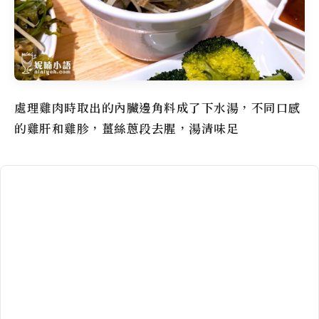
處理雞肉時取出的內臟邊角料成了下水湯，不同口感
的雞肝和雞胗，薑絲蔥段去腥，湯清味足