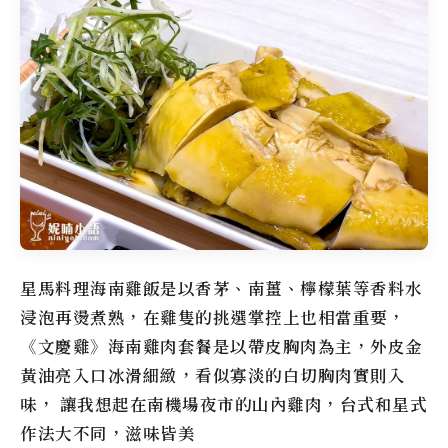
星馬料理海南雞飯是以香茅、南薑、檸檬葉等香料水
浸泡再燙煮熟，在雞隻的挑選掌控上也相當重要，
《
文慶雞
》海南雞肉套餐是以帶皮胸肉為主，外皮金
黃油亮入口冰滑細緻，看似寡淡的白切胸肉實則入
味， 讓我想起在南機場夜市的山內雞肉，台式和星式
作法大不同，滋味皆美