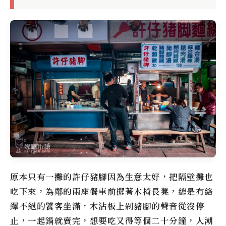
原本只有一攤的許仔豬腳因為生意太好，把隔壁攤也
吃下來，為鄰的兩座餐車前擺著木椅長凳，總是有絡
繹不絕的饕客坐滿，木沾板上剁豬腳的聲音從沒停
止，一起鍋就賣完，想要吃又得等個二十分鐘，人潮