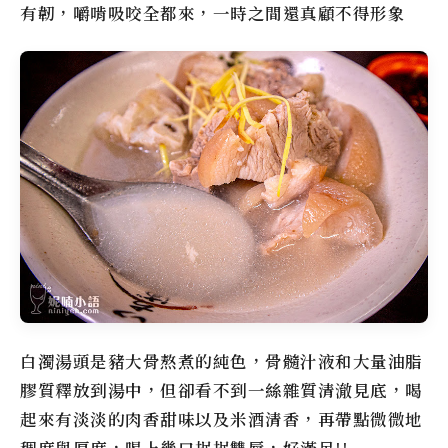
有韌，嚼啃吸咬全都來，一時之間還真顧不得形象
白濁湯頭是豬大骨熬煮的純色，骨髓汁液和大量油脂
膠質釋放到湯中，但卻看不到一絲雜質清澈見底，喝
起來有淡淡的肉香甜味以及米酒清香，再帶點微微地