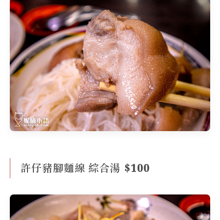
許仔豬腳麵線 綜合湯 $100