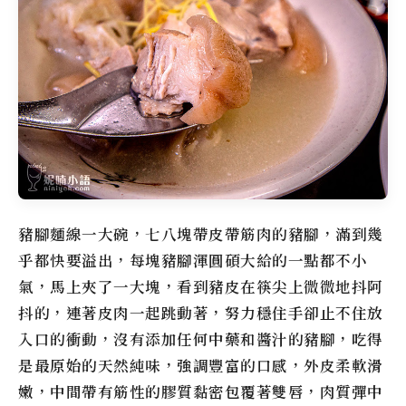
豬腳麵線一大碗，七八塊帶皮帶筋肉的豬腳，滿到幾
乎都快要溢出，每塊豬腳渾圓碩大給的一點都不小
氣，馬上夾了一大塊，看到豬皮在筷尖上微微地抖阿
抖的，連著皮肉一起跳動著，努力穩住手卻止不住放
入口的衝動，沒有添加任何中藥和醬汁的豬腳，吃得
是最原始的天然純味，強調豐富的口感，外皮柔軟滑
嫩，中間帶有筋性的膠質黏密包覆著雙唇，肉質彈中