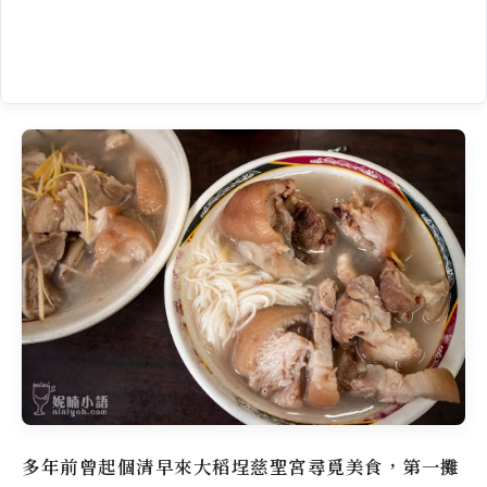
多年前曾起個清早來大稻埕慈聖宮尋覓美食，第一攤