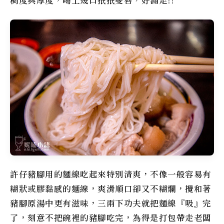
稠度與厚度，喝上幾口抿抿雙唇，好滿足!!
許仔豬腳用的麵線吃起來特別清爽，不像一般容易有
糊狀或膠黏感的麵線，爽滑順口卻又不糊爛，攪和著
豬腳原湯中更有滋味，三兩下功夫就把麵線『吸』完
了，刻意不把碗裡的豬腳吃完，為得是打包帶走老闆