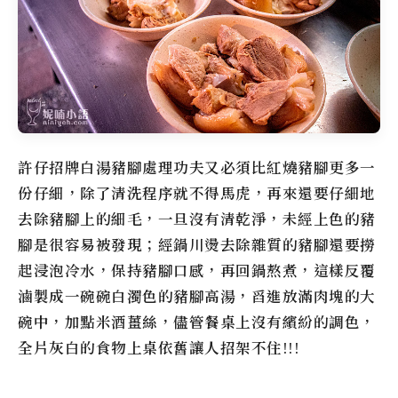
許仔招牌白湯豬腳處理功夫又必須比紅燒豬腳更多一
份仔細，除了清洗程序就不得馬虎，再來還要仔細地
去除豬腳上的細毛，一旦沒有清乾淨，未經上色的豬
腳是很容易被發現；經鍋川燙去除雜質的豬腳還要撈
起浸泡冷水，保持豬腳口感，再回鍋熬煮，這樣反覆
滷製成一碗碗白濁色的豬腳高湯，舀進放滿肉塊的大
碗中，加點米酒薑絲，儘管餐桌上沒有繽紛的調色，
全片灰白的食物上桌依舊讓人招架不住!!!