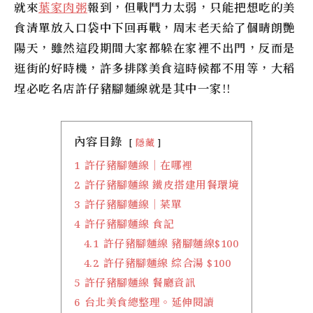
就來
葉家肉粥
報到，但戰鬥力太弱，只能把想吃的美
食清單放入口袋中下回再戰，周末老天給了個晴朗艷
陽天，雖然這段期間大家都躲在家裡不出門，反而是
逛街的好時機，許多排隊美食這時候都不用等，
大稻
埕必吃名店許仔豬腳麵線就是其中一家
!!
內容目錄
隱藏
1
許仔豬腳麵線｜在哪裡
2
許仔豬腳麵線 鐵皮搭建用餐環境
3
許仔豬腳麵線｜菜單
4
許仔豬腳麵線 食記
4.1
許仔豬腳麵線 豬腳麵線$100
4.2
許仔豬腳麵線 綜合湯 $100
5
許仔豬腳麵線 餐廳資訊
6
台北美食總整理。延伸閱讀