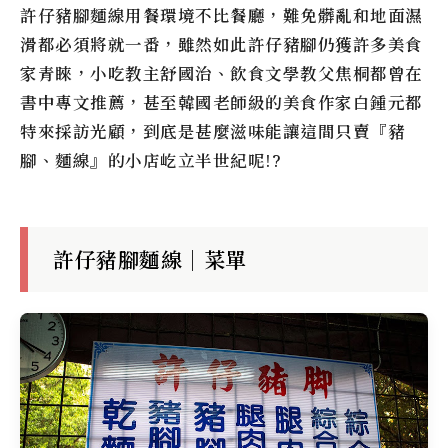
許仔豬腳麵線用餐環境不比餐廳，難免髒亂和地面濕
滑都必須將就一番，雖然如此許仔豬腳仍獲許多美食
家青睞，小吃教主舒國治、飲食文學教父焦桐都曾在
書中專文推薦，甚至韓國老師級的美食作家白鍾元都
特來採訪光顧，到底是甚麼滋味能讓這間只賣『豬
腳、麵線』的小店屹立半世紀呢!?
許仔豬腳麵線｜菜單