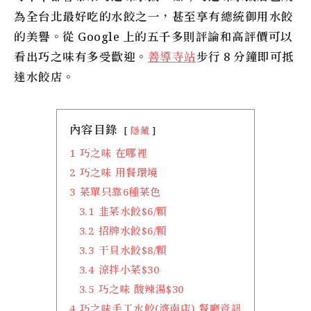
為全台北最好吃的水餃之一，甚至享有總統御用水餃
的美譽。從 Google 上的五千多則評論和高評價可以
看出巧之味有多受歡迎。
善導寺站
步行 8 分鐘即可抵
達水餃店。
內容目錄
隱藏
1
巧之味 在哪裡
2
巧之味 用餐環境
3
菜單只靠6種菜色
3.1
韭菜水餃$6/顆
3.2
招牌水餃$6/顆
3.3
干貝水餃$8/顆
3.4
涼拌小菜$30
3.5
巧之味 酸辣湯$30
4
巧之味手工水餃(濟南店) 餐廳資訊