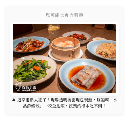
您可能也會有興趣
▲ 這家港點太狂了！現場透明櫥窗現包現蒸，巨無霸「水
晶鮮蝦餃」一咬全是蝦，沒預約根本吃不到！