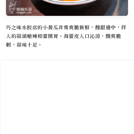
巧之味水餃店的小黃瓜非常爽脆新鮮，酸甜適中，拌
入的蒜頭嗆辣相當開胃。海蜇皮入口沁涼，酸爽脆
韌，蒜味十足。