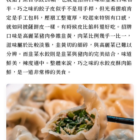
半。巧之味的餃子皮似乎不是用手桿，但光看摺痕肯
定是手工包料，壓褶工整寬厚，咬起來特別有口感，
就如同披薩餅皮一樣。有時候皮比餡料還好吃。招牌
口味是高麗菜豬肉參雜韭黃，肉菜比例幾乎一比一，
滋味屬於比較淡雅，韭黃切的細碎，與高麗菜已難以
分辨。而韭菜水餃則是韭菜與豬肉的完美結合，味道
鮮美，辣度適中。整體來說，巧之味的水餃皮酥肉餡
鮮，是一道非常棒的美食。