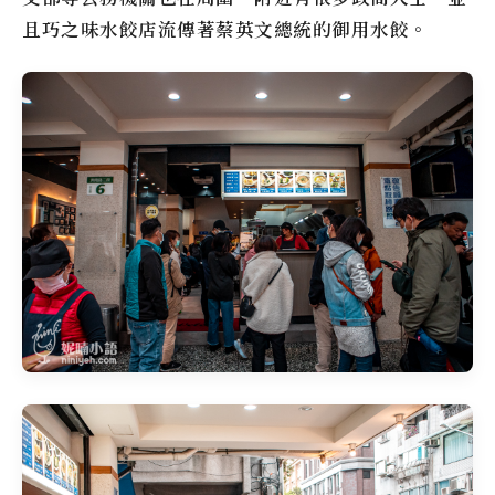
且巧之味水餃店流傳著蔡英文總統的御用水餃。