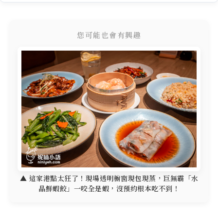
您可能也會有興趣
▲ 這家港點太狂了！現場透明櫥窗現包現蒸，巨無霸「水
晶鮮蝦餃」一咬全是蝦，沒預約根本吃不到！