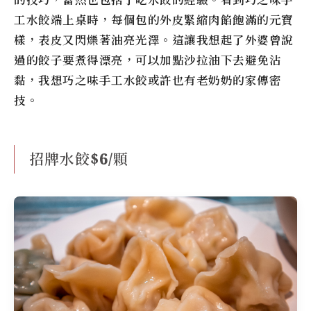
工水餃端上桌時，每個包的外皮緊縮肉餡飽滿的元寶
樣，表皮又閃爍著油亮光澤。這讓我想起了外婆曾說
過的餃子要煮得漂亮，可以加點沙拉油下去避免沾
黏，我想巧之味手工水餃或許也有老奶奶的家傳密
技。
招牌水餃$6/顆