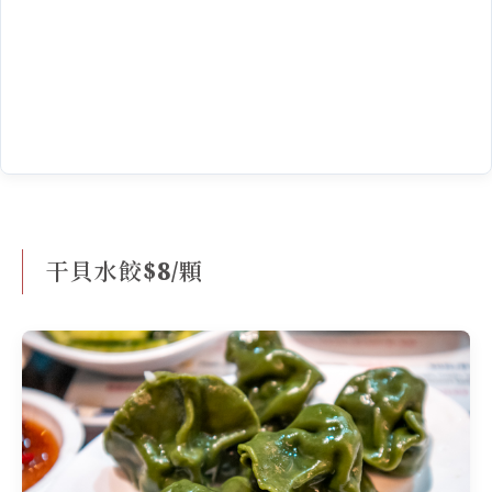
干貝水餃$8/顆