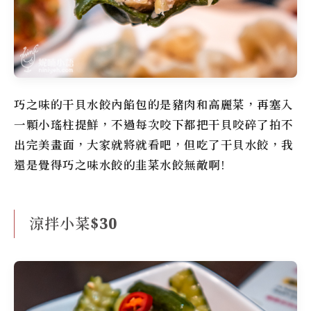
巧之味
的干貝水餃內餡包的是豬肉和高麗菜，再塞入
一顆小瑤柱提鮮，不過每次咬下都把干貝咬碎了拍不
出完美畫面，大家就將就看吧，但吃了干貝水餃，我
還是覺得
巧之味水餃
的韭菜水餃無敵啊!
涼拌小菜$30