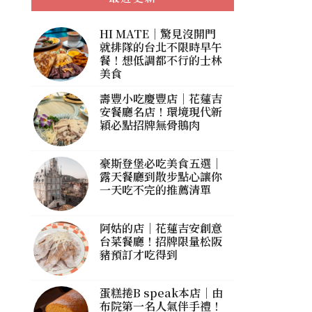
HI MATE｜驚見沒開門
就排隊的台北不限時早午
餐！想低調都不行的士林
美食
壽豐小吃慶豐店｜花蓮吉
安餐廳名店！環境現代新
穎必點招牌無骨鵝肉
豪斯登堡必吃美食五選｜
露天餐廳到散步點心讓你
一天吃不完的推薦清單
阿姑的店｜花蓮吉安創意
台菜餐廳！招牌限量松阪
豬預訂才吃得到
蛋糕捲B speak本店｜由
布院第一名人氣伴手禮！