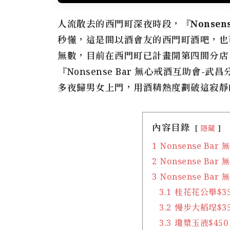
人流散去的西門町深夜時段，『
Nonse
秒懂，這是間以酒會友的西門町酒吧，也
無數，目前在西門町已計畫開第四間分店
『Nonsense Bar 無心戒酒互助會
多夜歸男女上門，用酒精熱度劃破這寂靜
內容目錄
隱藏
1
Nonsense B
2
Nonsense B
3
Nonsense B
3.1
桂花花公舉$35
3.2
慢步大稻埕$35
3.3
瓊漿玉液$450