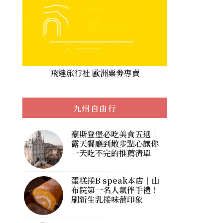
飛達旅行社 歐洲票劵專賣
九州自由行
豪斯登堡必吃美食五選｜
露天餐廳到散步點心讓你
一天吃不完的推薦清單
蛋糕捲B speak本店｜由
布院第一名人氣伴手禮！
刷新生乳捲味蕾印象