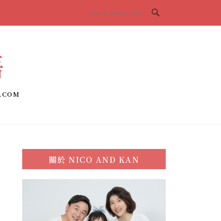
語
.COM
關於
NICO AND KAN