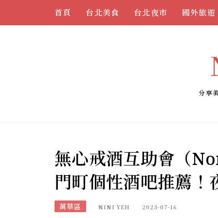
Skip
首頁
台北美食
台北夜市
國外旅遊
to
content
分享
無心戒酒互助會（Non
門町個性酒吧推薦！
萬華區
NINI YEH
2023-07-16