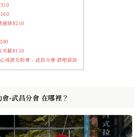
350
160
豬排$250
200
米蘇$150
r 無心戒酒互助會 – 武昌分會 酒吧資訊
互助會-武昌分會 在哪裡？