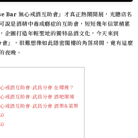
nse Bar 無心戒酒互助會
』才真正熱鬧開展，光聽店名
可說是酒精中毒成癮症的互助會，短短幾年信眾積累
，企圖打造年輕聖地的獨特品酒文化，今天來到
-武昌分會』，很難想像如此隱密閣樓的角落房間，竟有這麼
的夜晚。
ar 無心戒酒互助會-武昌分會 在哪裡？
ar 無心戒酒互助會-武昌分會 酒吧環境
ar 無心戒酒互助會-武昌分會 酒單&菜單
0
0