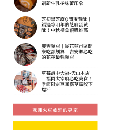
刷新生乳捲味蕾印象
芝初黑芝麻Q潤蛋黃酥｜
錯過等明年的芝麻蛋黃
酥！中秋禮盒預購推薦
慶豐麵店｜從花蓮市區開
來吃都划算！吉安鄉必吃
的花蓮最強麵店
草莓最中大福-天山本店
｜福岡太宰府必吃美食！
季節限定巨無霸草莓咬下
爆汁
歐洲火車旅遊的專家