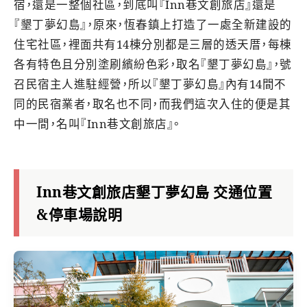
宿，還是一整個社區，到底叫『Inn巷文創旅店』還是
『墾丁夢幻島』，原來，恆春鎮上打造了一處全新建設的
住宅社區，裡面共有14棟分別都是三層的透天厝，每棟
各有特色且分別塗刷繽紛色彩，取名『墾丁夢幻島』，號
召民宿主人進駐經營，所以『墾丁夢幻島』內有14間不
同的民宿業者，取名也不同，而我們這次入住的便是其
中一間，名叫『Inn巷文創旅店』。
Inn巷文創旅店墾丁夢幻島 交通位置
&停車場說明