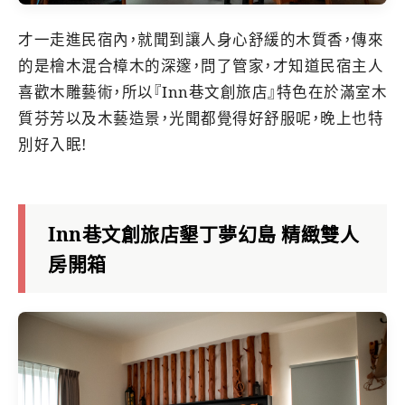
才一走進民宿內，就聞到讓人身心舒緩的木質香，傳來
的是檜木混合樟木的深邃，問了管家，才知道民宿主人
喜歡木雕藝術，所以『Inn巷文創旅店』特色在於滿室木
質芬芳以及木藝造景，光聞都覺得好舒服呢，晚上也特
別好入眠!
Inn巷文創旅店墾丁夢幻島 精緻雙人
房開箱