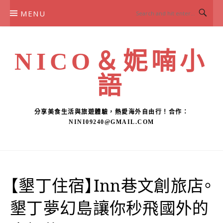
Skip
MENU
to
content
NICO＆妮喃小
語
分享美食生活與旅遊體驗，熱愛海外自由行！合作：
NINI09240@GMAIL.COM
【墾丁住宿】Inn巷文創旅店。
墾丁夢幻島讓你秒飛國外的