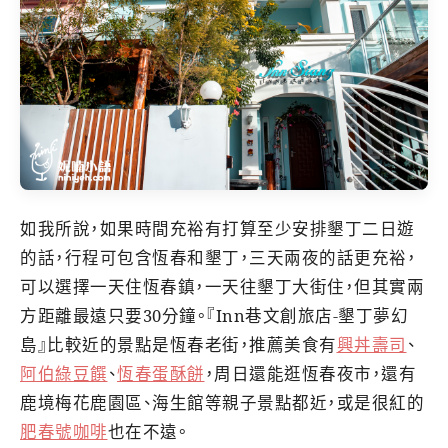
如我所說，如果時間充裕有打算至少安排墾丁二日遊
的話，行程可包含恆春和墾丁，三天兩夜的話更充裕，
可以選擇一天住恆春鎮，一天往墾丁大街住，但其實兩
方距離最遠只要30分鐘。『Inn巷文創旅店-墾丁夢幻
島』比較近的景點是恆春老街，推薦美食有
興丼壽司
、
阿伯綠豆饌
、
恆春蛋酥餅
，周日還能逛恆春夜市，還有
鹿境梅花鹿園區、海生館等親子景點都近，或是很紅的
肥春號咖啡
也在不遠。