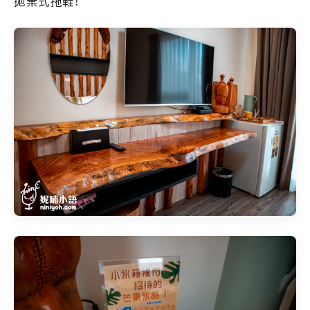
拋棄式拖鞋!