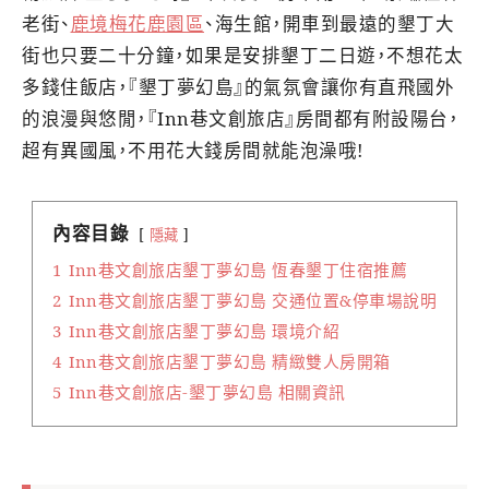
老街、
鹿境梅花鹿園區
、海生館，開車到最遠的墾丁大
街也只要二十分鐘，如果是安排墾丁二日遊，不想花太
多錢住飯店，『墾丁夢幻島』的氣氛會讓你有直飛國外
的浪漫與悠閒，『Inn巷文創旅店』房間都有附設陽台，
超有異國風，不用花大錢房間就能泡澡哦!
內容目錄
隱藏
1
Inn巷文創旅店墾丁夢幻島 恆春墾丁住宿推薦
2
Inn巷文創旅店墾丁夢幻島 交通位置&停車場說明
3
Inn巷文創旅店墾丁夢幻島 環境介紹
4
Inn巷文創旅店墾丁夢幻島 精緻雙人房開箱
5
Inn巷文創旅店-墾丁夢幻島 相關資訊