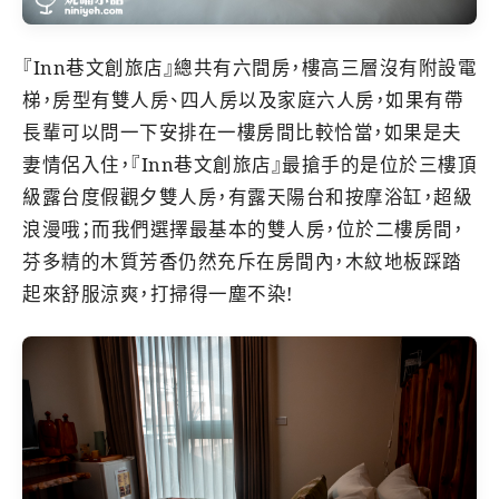
『Inn巷文創旅店』總共有六間房，樓高三層沒有附設電
梯，房型有雙人房、四人房以及家庭六人房，如果有帶
長輩可以問一下安排在一樓房間比較恰當，如果是夫
妻情侶入住，『Inn巷文創旅店』最搶手的是位於三樓頂
級露台度假觀夕雙人房，有露天陽台和按摩浴缸，超級
浪漫哦；而我們選擇最基本的雙人房，位於二樓房間，
芬多精的木質芳香仍然充斥在房間內，木紋地板踩踏
起來舒服涼爽，打掃得一塵不染!