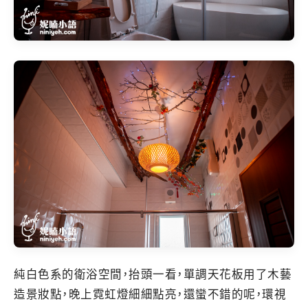
純白色系的衛浴空間，抬頭一看，單調天花板用了木藝
造景妝點，晚上霓虹燈細細點亮，還蠻不錯的呢，環視