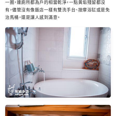
一圈，連廁所都為戶的相當乾淨，一點黃垢殘留都沒
有，儘管沒有像飯店一樣有雙洗手台、按摩浴缸或是免
治馬桶，還是讓人感到滿意。