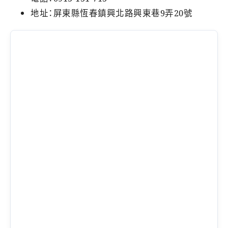
地址：屏東縣恆春鎮興北路興東巷9弄20號