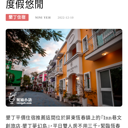
度假悠閒
墾丁住宿
NINI YEH
2022-12-10
墾丁平價住宿推薦這間位於屏東恆春鎮上的『Inn巷文
創旅店-墾丁夢幻島』，平日雙人房不用三千，緊臨恆春