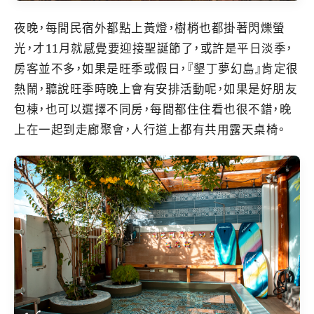
夜晚，每間民宿外都點上黃燈，樹梢也都掛著閃爍螢
光，才11月就感覺要迎接聖誕節了，或許是平日淡季，
房客並不多，如果是旺季或假日，『墾丁夢幻島』肯定很
熱鬧，聽說旺季時晚上會有安排活動呢，如果是好朋友
包棟，也可以選擇不同房，每間都住住看也很不錯，晚
上在一起到走廊聚會，人行道上都有共用露天桌椅。