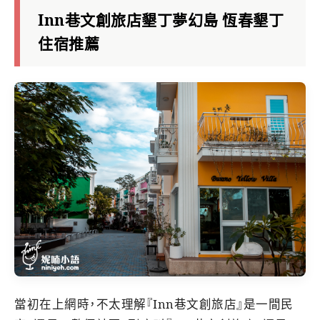
Inn巷文創旅店墾丁夢幻島 恆春墾丁
住宿推薦
當初在上網時，不太理解『Inn巷文創旅店』是一間民