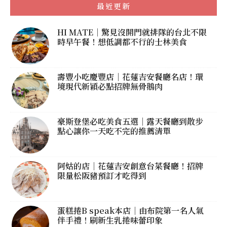
最近更新
HI MATE｜驚見沒開門就排隊的台北不限
時早午餐！想低調都不行的士林美食
壽豐小吃慶豐店｜花蓮吉安餐廳名店！環
境現代新穎必點招牌無骨鵝肉
豪斯登堡必吃美食五選｜露天餐廳到散步
點心讓你一天吃不完的推薦清單
阿姑的店｜花蓮吉安創意台菜餐廳！招牌
限量松阪豬預訂才吃得到
蛋糕捲B speak本店｜由布院第一名人氣
伴手禮！刷新生乳捲味蕾印象