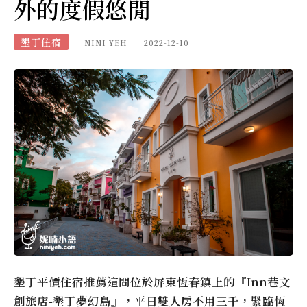
外的度假悠閒
墾丁住宿
NINI YEH
2022-12-10
墾丁平價住宿推薦這間位於屏東恆春鎮上的『Inn巷文
創旅店-墾丁夢幻島』，平日雙人房不用三千，緊臨恆