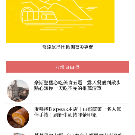
飛達旅行社 歐洲票劵專賣
九州自由行
豪斯登堡必吃美食五選｜露天餐廳到散步
點心讓你一天吃不完的推薦清單
蛋糕捲B speak本店｜由布院第一名人氣
伴手禮！刷新生乳捲味蕾印象