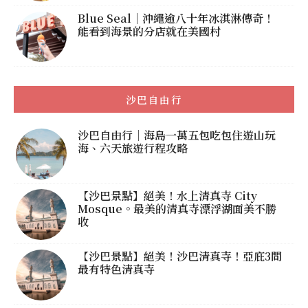
Blue Seal｜沖繩逾八十年冰淇淋傳奇！
能看到海景的分店就在美國村
沙巴自由行
沙巴自由行｜海島一萬五包吃包住遊山玩
海、六天旅遊行程攻略
【沙巴景點】絕美！水上清真寺 City
Mosque。最美的清真寺漂浮湖面美不勝
收
【沙巴景點】絕美！沙巴清真寺！亞庇3間
最有特色清真寺