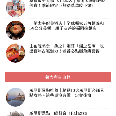
草莓最中大福-天山本店｜福岡太宰府必吃
美食！季節限定巨無霸草莓咬下爆汁
一蘭太宰府參道店｜全球獨家五角麵碗和
59公分長麵！親子友善的福岡拉麵店
由布院美食｜龜之井別莊「湯之岳庵」吃
出百年古宅魅力！老饕必點鰻魚飯套餐
義大利自由行
威尼斯景點推薦｜精選10大威尼斯必踩景
點攻略。這些事沒有做一定會後悔
威尼斯景點｜總督宮（Palazzo