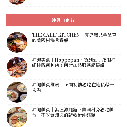
沖繩自由行
THE CALIF KITCHEN｜有專屬兒童菜單
的美國村海景餐廳
沖繩美食｜Hoppepan。買到剁手指的沖
繩排隊麵包店！回烤加熱服務超級讚
沖繩美食推薦｜16間初訪必吃在地私藏一
次看
沖繩美食｜浜屋沖繩麵。美國村旁必吃美
食！不吃會想念的豬軟骨沖繩麵