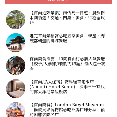
【首爾近郊景點】南怡島一日遊、晨靜樹
木園順遊！交通、門票、美食、行程全攻
略
逛完首爾景福宮必吃五家美食｜韓星、總
統都朝聖的排隊餐廳
首爾美食推薦｜10間自由行必訪人氣餐廳
｛餃子/人蔘雞/炸雞/刀切麵｝懶人包一次
看
【首爾/弘大住宿】安馬緹首爾飯店
(Amanti Hotel Seoul)。淡季三千有找
的露天泳池景觀飯店
【首爾美食】London Bagel Museum
。倫敦貝果博物館必吃招牌口味分享。預
約困難排隊名店