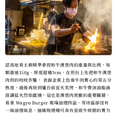
認真地看主廚精準拿捏和牛漢堡肉的重量與比例，每
顆重達150g、厚度超過3cm，在煎台上先把和牛漢堡
肉煎的吱吱作響， 表面金黃上色後牛肉實心約莫五分
熟度，最後再放到爐台前直火炙烤，和牛豐沛油脂滴
落讓猛火烈焰竄燒，這也是漢堡肉焦脆的重要關鍵，
看著 Wagyu Burger 現場油煙四溢，等待區卻沒有
一絲油煙氣息，抽風吸煙機可真有星級牛排館的實力