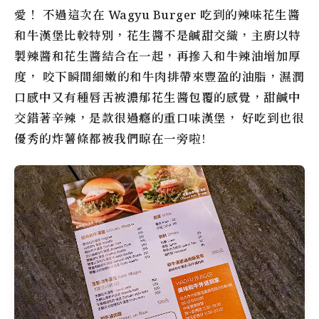
愛！ 不過這次在 Wagyu Burger 吃到的辣味花生醬
和牛漢堡比較特別，花生醬不是鹹甜交織，主廚以特
製辣醬和花生醬結合在一起，再摻入和牛辣油增加厚
度， 咬下瞬間細嫩的和牛肉排帶來豐盈的油脂，濕潤
口感中又有種唇舌被濃郁花生醬包覆的感覺，甜鹹中
交錯著辛辣，是款很過癮的重口味漢堡， 好吃到也很
優秀的炸薯條都被我們晾在一旁啦!