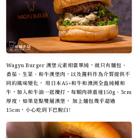
Wagyu Burger 漢堡元素相當單純，就只有麵包、
番茄、生菜、和牛漢堡肉，以及醬料作為介質提供不
同的風味變化， 用日本A5+和牛和澳洲全血純種和
牛，加入和牛油一起攪打，每顆肉排重達150g、3cm
厚度，如果是點雙層漢堡， 加上麵包幾乎超過
15cm，小心吃到下巴脫臼!