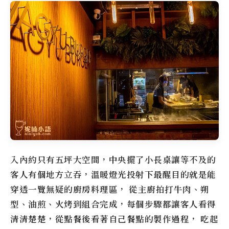
入內約只有五坪大空間，中央擺了小長桌讓等不及的
客人有個地方立吞，溫暖燈光投射下最醒目的就是能
穿透一覽無疑的廚房料理區， 從主廚拍打牛肉、朔
型、油煎、火烤到組合完成，每個步驟都讓客人看得
清清楚楚，從點餐後看著自己餐點的製作過程， 吃起