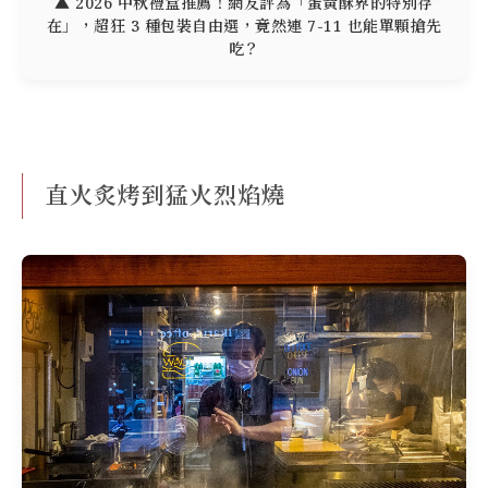
▲ 2026 中秋禮盒推薦！網友評為「蛋黃酥界的特別存
在」，超狂 3 種包裝自由選，竟然連 7-11 也能單顆搶先
吃？
直火炙烤到猛火烈焰燒