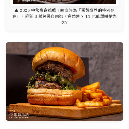
▲ 2026 中秋禮盒推薦！網友評為「蛋黃酥界的特別存
在」，超狂 3 種包裝自由選，竟然連 7-11 也能單顆搶先
吃？