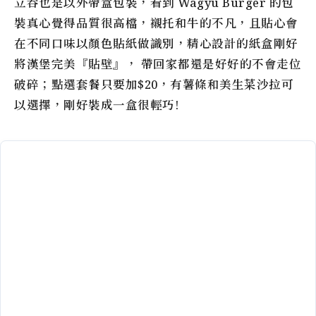
立吞也是以外帶盒包裝，看到 Wagyu Burger 的包
裝真心覺得品質很高檔，襯托和牛的不凡，且貼心會
在不同口味以顏色貼紙做識別，精心設計的紙盒剛好
將漢堡完美『貼壁』， 帶回家都還是好好的不會走位
破碎；點選套餐只要加$20，有薯條和美生菜沙拉可
以選擇，剛好裝成一盒很輕巧!