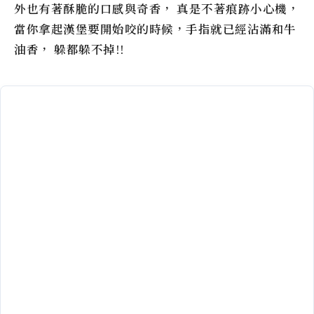
外也有著酥脆的口感與奇香， 真是不著痕跡小心機，
當你拿起漢堡要開始咬的時候，手指就已經沾滿和牛
油香， 躲都躲不掉!!