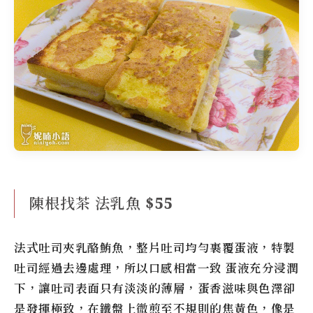
陳根找茶 法乳魚 $55
法式吐司夾乳酪鮪魚，整片吐司均勻裹覆蛋液，特製
吐司經過去邊處理，所以口感相當一致 蛋液充分浸潤
下，讓吐司表面只有淡淡的薄層，蛋香滋味與色澤卻
是發揮極致，在鐵盤上微煎至不規則的焦黃色，像是