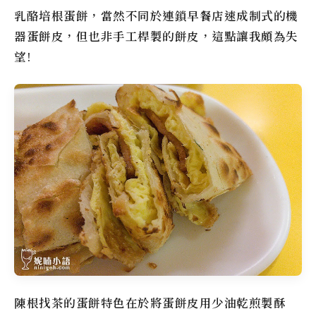
乳酪培根蛋餅，當然不同於連鎖早餐店速成制式的機
器蛋餅皮，但也非手工桿製的餅皮，這點讓我頗為失
望!
陳根找茶
的蛋餅特色在於將蛋餅皮用少油乾煎製酥