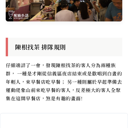
陳根找茶 排隊規則
仔細端詳了一會，發現
陳根找茶
的客人分為兩種族
群， 一種是才剛從信義區夜店結束或是歡唱到白晝的
年輕人，來早餐店吃早餐； 另一種則屬於早起準備去
運動爬象山前來吃早餐的客人，反差極大的客人全聚
集在這間早餐店，煞是有趣的畫面!