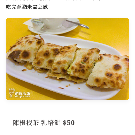
吃完意猶未盡之感
陳根找茶 乳培餅 $50