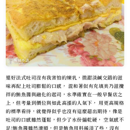
還好法式吐司沒有我害怕的煉乳，微甜淡鹹交錯的滋
味再配上吐司膨鬆的口感， 混和著似有充填美乃滋攪
拌的鮪魚醬與融化的起司，水準確實在一般早餐店之
上，但考量到價位與如此高漲的人氣下， 用更高規格
的標準看待，就覺得似乎也沒有這麼超出期待，像是
吐司的口感雖然蓬鬆，但少了水份偏乾硬， 空氣感不
足!鮪魚醬雖然滑順，但是鮪魚用料稀淡了些，沒有