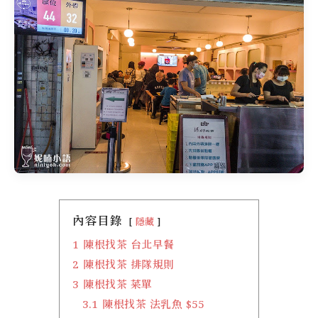
內容目錄
隱藏
1
陳根找茶 台北早餐
2
陳根找茶 排隊規則
3
陳根找茶 菜單
3.1
陳根找茶 法乳魚 $55