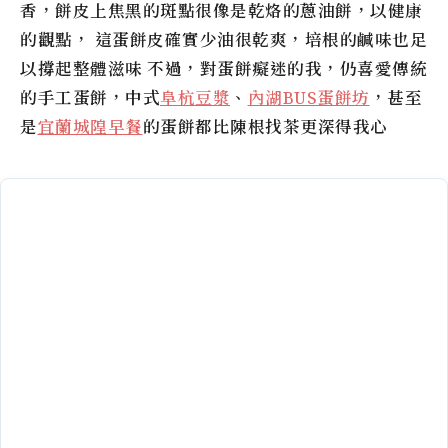
香，餅皮上焦黑的斑點很像是乾烙的蔥油餅，以健康
的觀點， 這蛋餅皮確實少油很乾爽，培根的鹹味也足
以撐起整體滋味 不過，對蛋餅癡迷的我，仍喜愛傳統
的手工蛋餅，中式
阜杭豆漿
、
內湖BUS蛋餅坊
，甚至
是
宜蘭城隍早餐
的蛋餅都比
陳根找茶
更深得我心