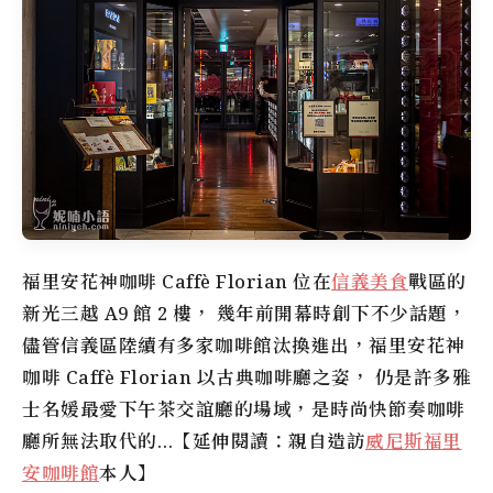
福里安花神咖啡
Caffè Florian 位在
信義美食
戰區的
新光三越 A9 館 2 樓， 幾年前開幕時創下不少話題，
儘管信義區陸續有多家咖啡館汰換進出，
福里安花神
咖啡
Caffè Florian 以古典咖啡廳之姿， 仍是許多雅
士名媛最愛下午茶交誼廳的場域，是時尚快節奏咖啡
廳所無法取代的…【延伸閱讀：親自造訪
威尼斯福里
安咖啡館
本人】