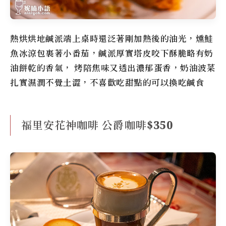
熱烘烘地鹹派端上桌時還泛著剛加熱後的油光，燻鮭
魚冰涼包裹著小番茄，鹹派厚實塔皮咬下酥脆略有奶
油餅乾的香氣， 烤陪焦味又透出濃郁蛋香，奶油波菜
扎實濕潤不覺土澀，不喜歡吃甜點的可以換吃鹹食
福里安花神咖啡 公爵咖啡$350