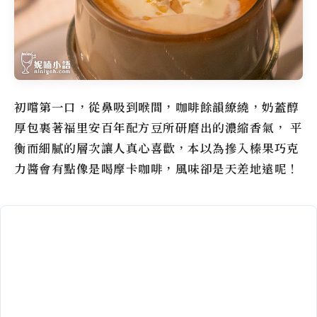
初嚐第一口，從鼻吸到喉間，咖啡餘韻繚繞，奶蓋醇
厚包裹著
福里安
百年配方豆所研磨出的濃縮香氣， 平
衡而細膩的層次讓人真心喜歡，本以為摻入榛果巧克
力醬會有點像是喝摩卡咖啡，風味卻是天差地遠呢！