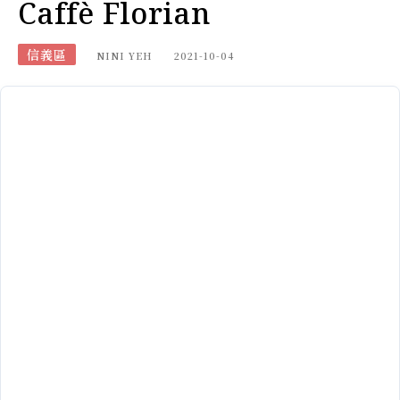
Caffè Florian
信義區
NINI YEH
2021-10-04