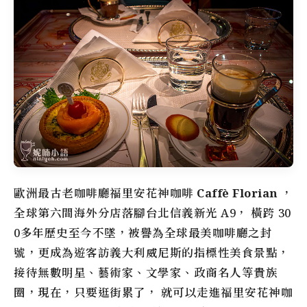
歐洲最古老咖啡廳
福里安花神咖啡
Caffè Florian
，
全球第六間海外分店落腳台北信義新光 A9， 橫跨 30
0多年歷史至今不墜，被譽為全球最美咖啡廳之封
號，更成為遊客訪義大利威尼斯的指標性美食景點，
接待無數明星、藝術家、文學家、政商名人等貴族
圈，現在，只要逛街累了， 就可以走進
福里安花神咖