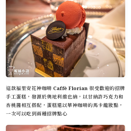
這款
福里安花神咖啡
Caffè Florian
很受歡迎的招牌
手工蛋糕，發源於奧地利維也納，以甘納許巧克力和
杏桃醬相互搭配，蛋糕還以華神咖啡的馬卡龍妝點，
一次可以吃到兩種招牌點心