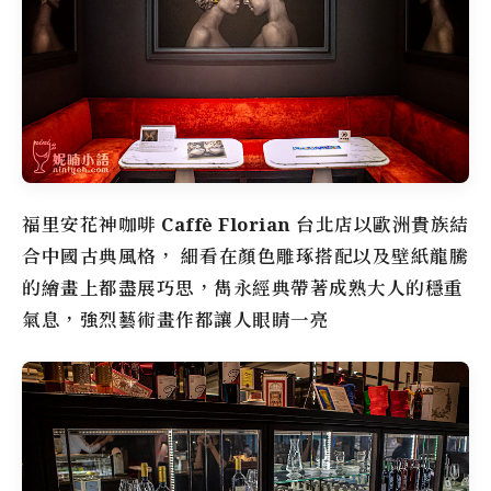
福里安花神咖啡
Caffè Florian
台北店以歐洲貴族結
合中國古典風格， 細看在顏色雕琢搭配以及壁紙龍騰
的繪畫上都盡展巧思，雋永經典帶著成熟大人的穩重
氣息，強烈藝術畫作都讓人眼睛一亮