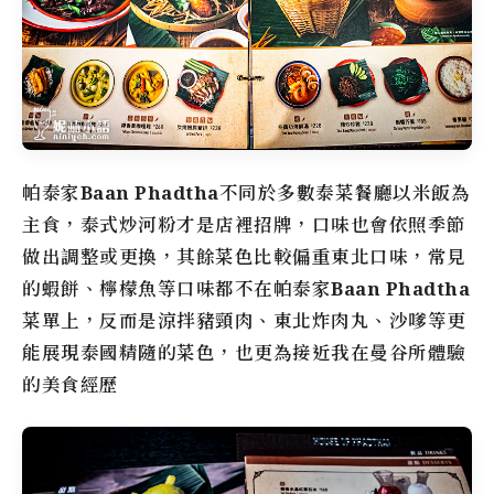
帕泰家Baan Phadtha
不同於多數泰菜餐廳以米飯為
主食，泰式炒河粉才是店裡招牌，口味也會依照季節
做出調整或更換，其餘菜色比較偏重東北口味，常見
的蝦餅、檸檬魚等口味都不在
帕泰家Baan Phadtha
菜單上，反而是涼拌豬頸肉、東北炸肉丸、沙嗲等更
能展現泰國精隨的菜色，也更為接近我在曼谷所體驗
的美食經歷