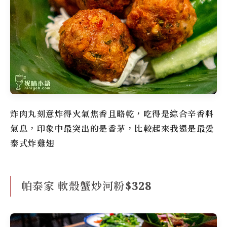
炸肉丸刻意炸得火氣焦香且略乾，吃得是綜合辛香料
氣息，印象中最突出的是香茅，比較起來我還是最愛
泰式炸雞翅
帕泰家 軟殼蟹炒河粉$328