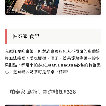
帕泰家 食記
我瘋狂愛吃泰菜，但對於泰國甜死人不償命的甜點始
終無法接受，愛吃榴槤、椰子、芒果等熱帶風味的水
果甜點，都是來
帕泰家Baan Phadtha
必嘗的特色點
心，還有泰式奶茶可是每桌一杯啊!
帕泰家 鳥籠芋絲炸雞翅$328