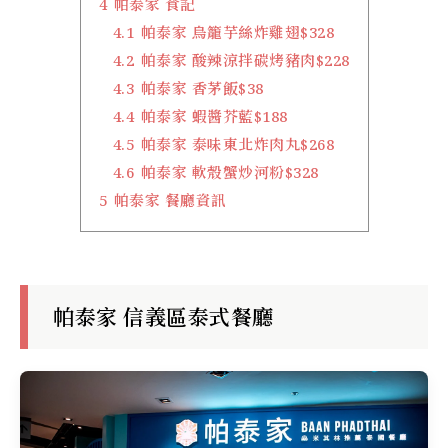
4
帕泰家 食記
4.1
帕泰家 鳥籠芋絲炸雞翅$328
4.2
帕泰家 酸辣涼拌碳烤豬肉$228
4.3
帕泰家 香茅飯$38
4.4
帕泰家 蝦醬芥藍$188
4.5
帕泰家 泰味東北炸肉丸$268
4.6
帕泰家 軟殼蟹炒河粉$328
5
帕泰家 餐廳資訊
帕泰家 信義區泰式餐廳