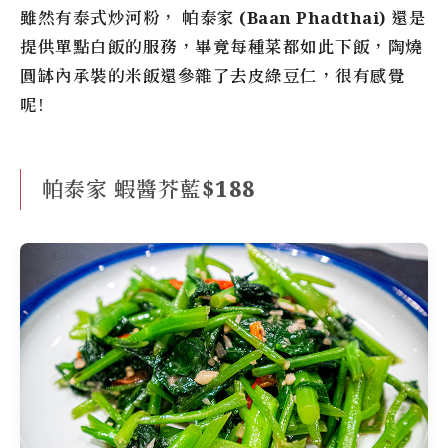
雖然有泰式炒河粉，
帕泰家 (Baan Phadthai)
還是
提供單點白飯的服務，畢竟每種菜都如此下飯，陶燒
圓缽內承裝的米飯還參雜了去皮綠豆仁，很有感覺
呢!
帕泰家 蝦醬芥藍$188