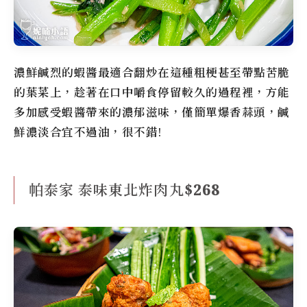
濃鮮鹹烈的蝦醬最適合翻炒在這種粗梗甚至帶點苦脆
的葉菜上，趁著在口中嚼食停留較久的過程裡，方能
多加感受蝦醬帶來的濃郁滋味，僅簡單爆香蒜頭，鹹
鮮濃淡合宜不過油，很不錯!
帕泰家 泰味東北炸肉丸$268