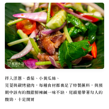
拌入洋蔥、番茄、小黃瓜絲、
芫荽與碳烤豬肉，每種食材都裹足了特製蘸料，與預
期中該有的酸甜鮮辣鹹一味不缺，尾韻還帶著勾人的
酸勁，十足開胃