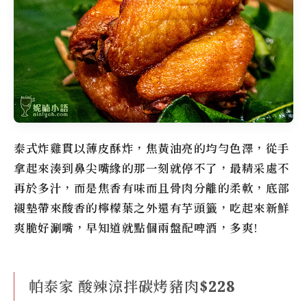
泰式炸雞貫以薄皮酥炸，焦黃油亮的均勻色澤，從手
拿起來湊到鼻尖嘴緣的那一刻就停不了，最精采處不
再於多汁，而是焦香有味而且骨肉分離的柔軟，底部
襯墊帶來酸香的檸檬葉之外還有芋頭籤，吃起來新鮮
爽脆好涮嘴，早知道就點個兩盤配啤酒，多爽!
帕泰家 酸辣涼拌碳烤豬肉$228