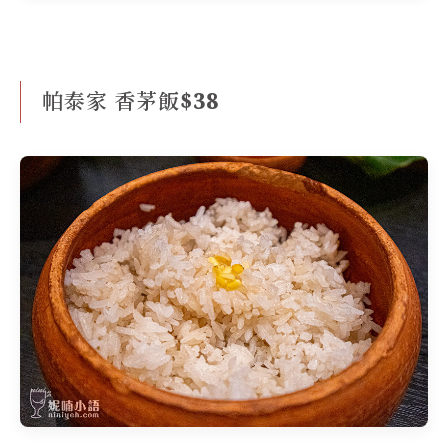
帕泰家 香茅飯$38