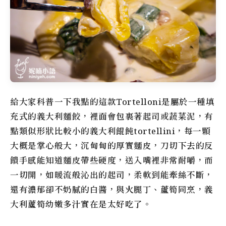
給大家科普一下我點的這款Tortelloni是屬於一種填
充式的義大利麵餃，裡面會包裹著起司或蔬菜泥，有
點類似形狀比較小的義大利餛飩tortellini，每一顆
大概是掌心般大，沉甸甸的厚實麵皮，刀切下去的反
饋手感能知道麵皮帶些硬度，送入嘴裡非常耐嚼，而
一切開，如暖流般沁出的起司，柔軟到能牽絲不斷，
還有濃郁卻不奶膩的白醬，與火腿丁、蘆筍同烹，義
大利蘆筍幼嫩多汁實在是太好吃了。