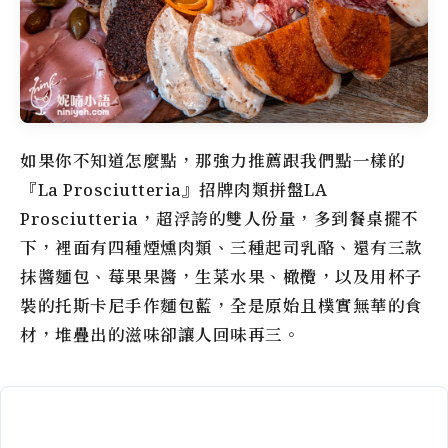
如果你不知道怎麼點，那強力推薦跟我們點一樣的
『La Prosciutteria』招牌肉類拼盤LA
Prosciutteria，超浮誇的雙人份量，多到餐桌擺不
下，裡面有四種煙燻肉類、三種起司乳酪、還有三款
抹醬麵包、莓果果醬，生菜水果、橄欖，以及用杯子
裝的托斯卡尼手作麵包藍，全是原始且樸實無華的食
材，堆疊出的滋味卻讓人回味再三。