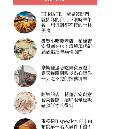
HI MATE｜驚見沒開門
就排隊的台北不限時早午
餐！想低調都不行的士林
美食
壽豐小吃慶豐店｜花蓮吉
安餐廳名店！環境現代新
穎必點招牌無骨鵝肉
豪斯登堡必吃美食五選｜
露天餐廳到散步點心讓你
一天吃不完的推薦清單
阿姑的店｜花蓮吉安創意
台菜餐廳！招牌限量松阪
豬預訂才吃得到
蛋糕捲B speak本店｜由
布院第一名人氣伴手禮！