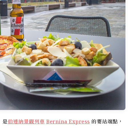
，是
伯連納景觀列車
Bernina Express
的要站端點，