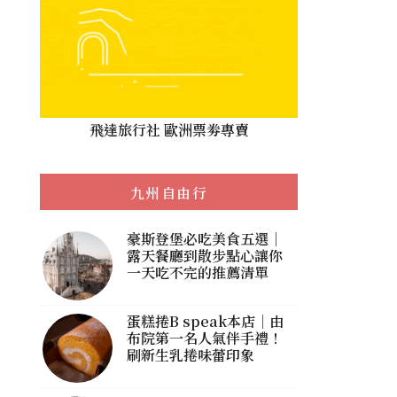
飛達旅行社 歐洲票劵專賣
九州自由行
豪斯登堡必吃美食五選｜
露天餐廳到散步點心讓你
一天吃不完的推薦清單
蛋糕捲B speak本店｜由
布院第一名人氣伴手禮！
刷新生乳捲味蕾印象