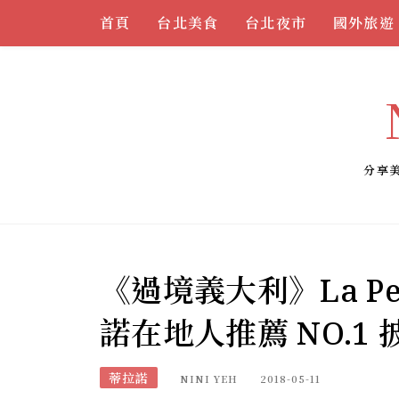
Skip
首頁
台北美食
台北夜市
國外旅遊
to
content
分享
《過境義大利》La Peco
諾在地人推薦 NO.1
蒂拉諾
NINI YEH
2018-05-11