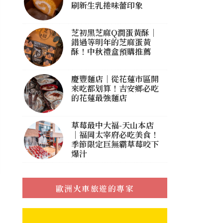
刷新生乳捲味蕾印象
芝初黑芝麻Q潤蛋黃酥｜
錯過等明年的芝麻蛋黃
酥！中秋禮盒預購推薦
慶豐麵店｜從花蓮市區開
來吃都划算！吉安鄉必吃
的花蓮最強麵店
草莓最中大福-天山本店
｜福岡太宰府必吃美食！
季節限定巨無霸草莓咬下
爆汁
歐洲火車旅遊的專家