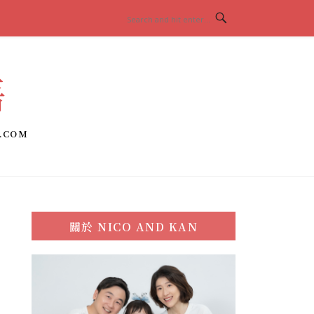
語
.COM
關於
NICO AND KAN