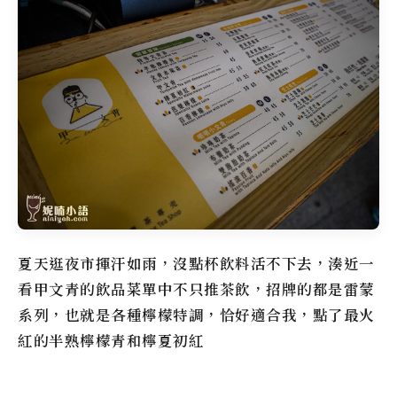
夏天逛夜市揮汗如雨，沒點杯飲料活不下去，湊近一
看甲文青的飲品菜單中不只推茶飲，招牌的都是雷蒙
系列，也就是各種檸檬特調，恰好適合我，點了最火
紅的半熟檸檬青和檸夏初紅