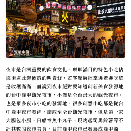
夜市是台灣重要的飲食文化，琳瑯滿目的特色小吃佔
據街道此起彼落的叫賣聲，遊客摩肩擦掌邊逛邊吃總
是收穫滿滿，而說到夜市絕對要知道創新美食發源地
的
台中逢甲觀光夜市
，不僅是全台最大的觀光夜市，
也是眾多夜市小吃的發源地，很多創意小吃都是從
台
中逢甲夜市發跡
，擴散至全台觀光夜市，像是第一家
大腸包小腸、日船章魚小丸子、現烤起司馬鈴薯等不
計其數的夜市美食，目前
逢甲夜市
已發展成逢甲商