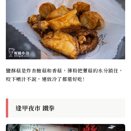
鹽酥菇是炸杏鮑菇和香菇，薄粉把蕈菇的水分鎖住，
咬下噴汁不說，連放冷了都還好吃!
逢甲夜市 鐵拳