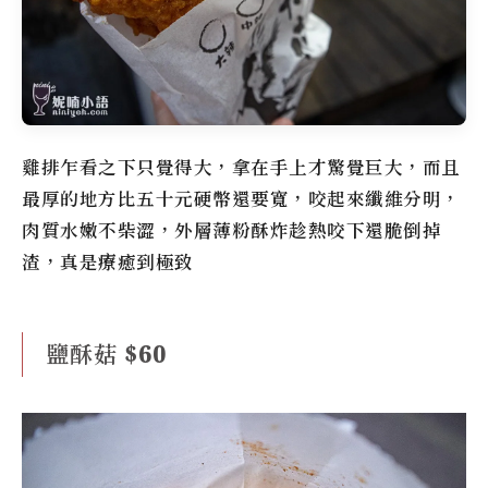
雞排乍看之下只覺得大，拿在手上才驚覺巨大，而且
最厚的地方比五十元硬幣還要寬，咬起來纖維分明，
肉質水嫩不柴澀，外層薄粉酥炸趁熱咬下還脆倒掉
渣，真是療癒到極致
鹽酥菇 $60