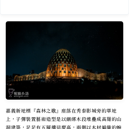
嘉義新地標『森林之歌』座落在秀泰影城旁的草地
上，子彈裝置藝術造型是以綑綁木段堆疊成高聳的山
洞建築，足足有五層樓這麼高，兩側以木材編織的蜿