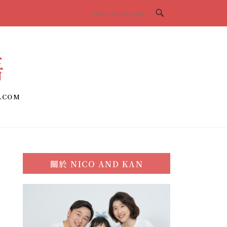
語
.COM
關於
NICO AND KAN