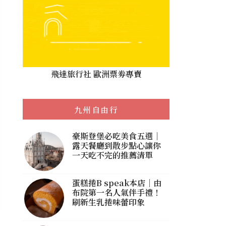
飛達旅行社 歐洲票劵專賣
九州自由行
豪斯登堡必吃美食五選｜
露天餐廳到散步點心讓你
一天吃不完的推薦清單
蛋糕捲B speak本店｜由
布院第一名人氣伴手禮！
刷新生乳捲味蕾印象