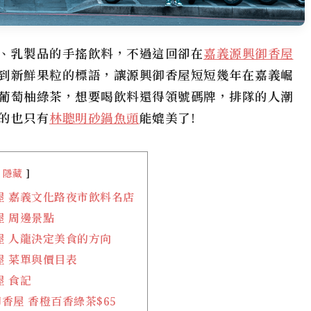
、乳製品的手搖飲料，不過這回卻在
嘉義源興御香屋
到新鮮果粒的標語，讓
源興御香屋
短短幾年在嘉義崛
葡萄柚綠茶，想要喝飲料還得領號碼牌，排隊的人潮
的也只有
林聰明砂鍋魚頭
能媲美了!
隱藏
屋 嘉義文化路夜市飲料名店
屋 周邊景點
屋 人龍決定美食的方向
屋 菜單與價目表
屋 食記
香屋 香橙百香綠茶$65