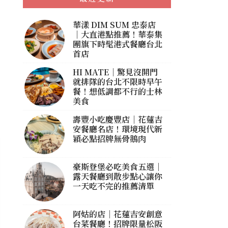
華漾 DIM SUM 忠泰店
｜大直港點推薦！華泰集
團旗下時髦港式餐廳台北
首店
HI MATE｜驚見沒開門
就排隊的台北不限時早午
餐！想低調都不行的士林
美食
壽豐小吃慶豐店｜花蓮吉
安餐廳名店！環境現代新
穎必點招牌無骨鵝肉
豪斯登堡必吃美食五選｜
露天餐廳到散步點心讓你
一天吃不完的推薦清單
阿姑的店｜花蓮吉安創意
台菜餐廳！招牌限量松阪