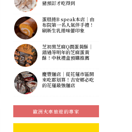
豬預訂才吃得到
蛋糕捲B speak本店｜由
布院第一名人氣伴手禮！
刷新生乳捲味蕾印象
芝初黑芝麻Q潤蛋黃酥｜
錯過等明年的芝麻蛋黃
酥！中秋禮盒預購推薦
慶豐麵店｜從花蓮市區開
來吃都划算！吉安鄉必吃
的花蓮最強麵店
歐洲火車旅遊的專家