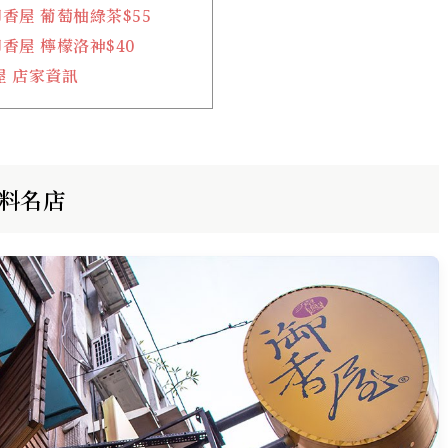
香屋 葡萄柚綠茶$55
香屋 檸檬洛神$40
屋 店家資訊
飲料名店