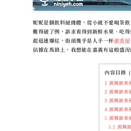
妮妮是個飲料絕緣體，從小就不愛喝茶飲
難得破了例，訴求看得到新鮮水果、吃得
起迅速爆紅，街頭幾乎是人手一杯
御香屋
佔據在馬路上，我想能在嘉義有這般盛況
內容目錄
1
源興御香
2
源興御香
3
源興御香
4
源興御香
5
源興御香
5.1
源興御