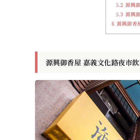
5.2
源興御
5.3
源興御
6
源興御香
源興御香屋 嘉義文化路夜市