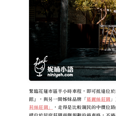
緊臨花蓮市區半小時車程，即可抵達位於
館』
，與另一間姊妹品牌「
葛麗絲莊園
」
莉絲莊園」
，走得是比較親民的中價位路
樣位於民宿莊園兩側規劃的停車格，不過