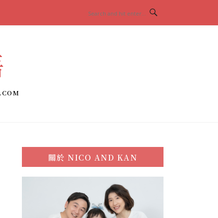
語
.COM
關於
NICO AND KAN