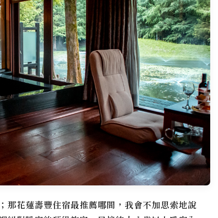
；那花蓮壽豐住宿最推薦哪間，我會不加思索地說