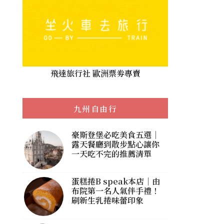
飛達旅行社 歐洲票劵專賣
九州自由行
豪斯登堡必吃美食五選｜
露天餐廳到散步點心讓你
一天吃不完的推薦清單
蛋糕捲B speak本店｜由
布院第一名人氣伴手禮！
刷新生乳捲味蕾印象