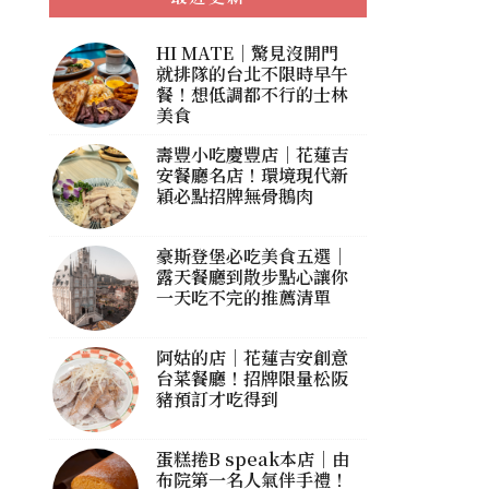
HI MATE｜驚見沒開門
就排隊的台北不限時早午
餐！想低調都不行的士林
美食
壽豐小吃慶豐店｜花蓮吉
安餐廳名店！環境現代新
穎必點招牌無骨鵝肉
豪斯登堡必吃美食五選｜
露天餐廳到散步點心讓你
一天吃不完的推薦清單
阿姑的店｜花蓮吉安創意
台菜餐廳！招牌限量松阪
豬預訂才吃得到
蛋糕捲B speak本店｜由
布院第一名人氣伴手禮！