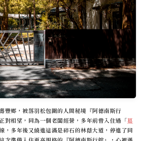
壽豐鄉，被落羽松包圍的人間秘境
『阿德南斯行
正對相望，同為一個老闆經營，多年前曾入住過「
葛
線，多年後又繞進這滿是碎石的林蔭大道，停進了同
這次準備入住更高規格的
『阿德南斯行館』
，心裡滿