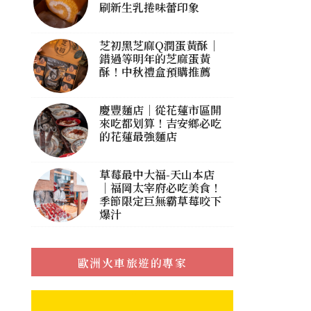
刷新生乳捲味蕾印象
芝初黑芝麻Q潤蛋黃酥｜
錯過等明年的芝麻蛋黃
酥！中秋禮盒預購推薦
慶豐麵店｜從花蓮市區開
來吃都划算！吉安鄉必吃
的花蓮最強麵店
草莓最中大福-天山本店
｜福岡太宰府必吃美食！
季節限定巨無霸草莓咬下
爆汁
歐洲火車旅遊的專家