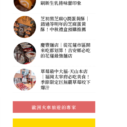
刷新生乳捲味蕾印象
芝初黑芝麻Q潤蛋黃酥｜
錯過等明年的芝麻蛋黃
酥！中秋禮盒預購推薦
慶豐麵店｜從花蓮市區開
來吃都划算！吉安鄉必吃
的花蓮最強麵店
草莓最中大福-天山本店
｜福岡太宰府必吃美食！
季節限定巨無霸草莓咬下
爆汁
歐洲火車旅遊的專家