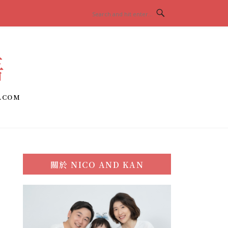
語
.COM
關於
NICO AND KAN