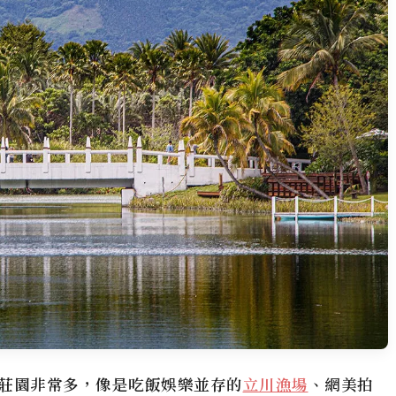
莊園非常多，像是吃飯娛樂並存的
立川漁場
、網美拍