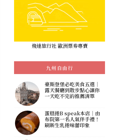
飛達旅行社 歐洲票劵專賣
九州自由行
豪斯登堡必吃美食五選｜
露天餐廳到散步點心讓你
一天吃不完的推薦清單
蛋糕捲B speak本店｜由
布院第一名人氣伴手禮！
刷新生乳捲味蕾印象