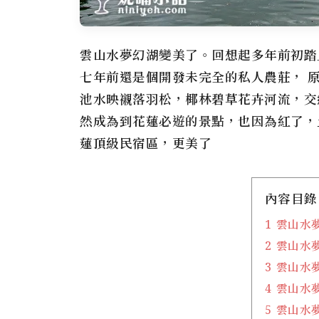
雲山水夢幻湖變美了。回想起多年前初踏
七年前還是個開發未完全的私人農莊， 
池水映襯落羽松，椰林碧草花卉河流，交
然成為到花蓮必遊的景點，也因為紅了，
蓮頂級民宿區，更美了
內容目錄
1
雲山水
2
雲山水
3
雲山水
4
雲山水
5
雲山水夢幻