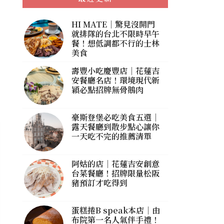
HI MATE｜驚見沒開門
就排隊的台北不限時早午
餐！想低調都不行的士林
美食
壽豐小吃慶豐店｜花蓮吉
安餐廳名店！環境現代新
穎必點招牌無骨鵝肉
豪斯登堡必吃美食五選｜
露天餐廳到散步點心讓你
一天吃不完的推薦清單
阿姑的店｜花蓮吉安創意
台菜餐廳！招牌限量松阪
豬預訂才吃得到
蛋糕捲B speak本店｜由
布院第一名人氣伴手禮！