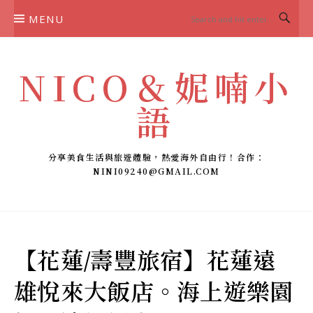
Skip
MENU
to
content
NICO＆妮喃小
語
分享美食生活與旅遊體驗，熱愛海外自由行！合作：
NINI09240@GMAIL.COM
【花蓮/壽豐旅宿】花蓮遠
雄悅來大飯店。海上遊樂園