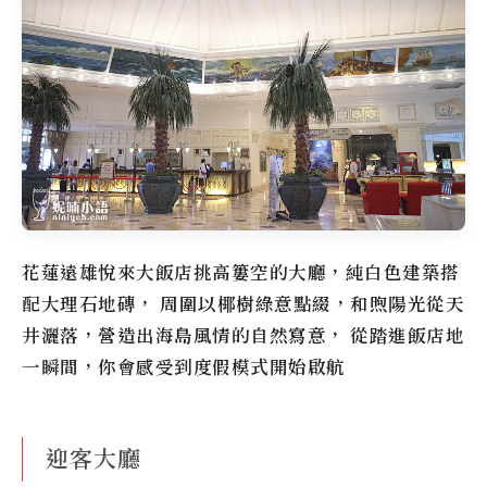
花蓮遠雄悅來大飯店挑高簍空的大廳，純白色建築搭
配大理石地磚， 周圍以椰樹綠意點綴，和煦陽光從天
井灑落，營造出海島風情的自然寫意， 從踏進飯店地
一瞬間，你會感受到度假模式開始啟航
迎客大廳