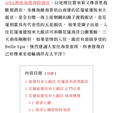
ANA萬座海濱洲際酒店
，以地理位置來看又像峇里島
斷崖酒店，坐擁無敵海景依山而建的花蓮遠雄悅來大
飯店，是全台唯一海上遊樂園的親子渡假飯店，是花
蓮相當具有代表性的五星飯店， 如果是親子出遊，入
住花蓮遠雄悅來大飯店可串聯花蓮海洋公園賞鯨，三
天兩夜剛剛好，如果是情侶入住，飯店有頂級享受的
Belle Spa，強烈建議大家住海景套房，你會發現自
己好像乘坐遊輪徜徉在太平洋!!
內容目錄
隱藏
1
遠雄悅來大飯店 花蓮最美海景飯店
2
花蓮遠雄悅來大飯店 正門山景
3
花蓮遠雄悅來大飯店 場域環境
3.1
迎客大廳
3.2
海洋公園接駁時刻表