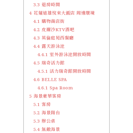
3.3
退房時間
4
花蓮遠雄悅來大飯店 周邊環境
4.1
購物商店街
4.2
皮爾沙KTV酒吧
4.3
英倫庭苑西餐廳
4.4
露天游泳池
4.4.1
室外游泳池開放時間
4.5
瑞奇活力館
4.5.1
活力瑞奇館開放時間
4.6
BELLE SPA
4.6.1
Spa Room
5
海景豪華客房
5.1
客房
5.2
海景陽台
5.3
辦公桌
5.4
無敵海景