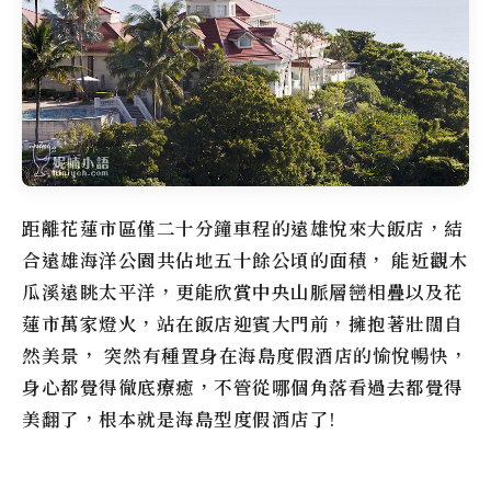
距離花蓮市區僅二十分鐘車程的
遠雄悅來大飯店
，結
合遠雄海洋公園共佔地五十餘公頃的面積， 能近觀木
瓜溪遠眺太平洋，更能欣賞中央山脈層巒相疊以及花
蓮市萬家燈火，站在飯店迎賓大門前，擁抱著壯闊自
然美景， 突然有種置身在海島度假酒店的愉悅暢快，
身心都覺得徹底療癒，不管從哪個角落看過去都覺得
美翻了，根本就是海島型度假酒店了!