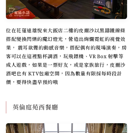
位在花蓮遠雄悅來大飯店二樓的皮爾沙以黑鑄鐵線條
搭配變換閃爍的魔幻燈光，營造出絢爛霓虹的視覺效
果， 震耳欲聾的動感音樂，搭配偶有的現場演奏，房
客可以在這裡點杯調酒，玩飛鏢機、VR Box 射擊等
成人遊戲，如果是一票好友，或是家族旅行，皮爾沙
酒吧也有 KTV包廂空間，因為數量有限採每時段計
價，要得快盡早預約哦
英倫庭苑西餐廳