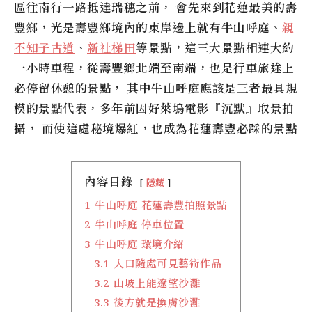
區往南行一路抵達瑞穗之前， 會先來到花蓮最美的壽
豐鄉，光是壽豐鄉境內的東岸邊上就有
牛山呼庭
、
親
不知子古道
、
新社梯田
等景點，這三大景點相連大約
一小時車程，從壽豐鄉北端至南端，也是行車旅途上
必停留休憩的景點， 其中
牛山呼庭
應該是三者最具規
模的景點代表，多年前因好萊塢電影『沉默』取景拍
攝， 而使這處秘境爆紅，也成為花蓮壽豐必踩的景點
內容目錄
隱藏
1
牛山呼庭 花蓮壽豐拍照景點
2
牛山呼庭 停車位置
3
牛山呼庭 環境介紹
3.1
入口隨處可見藝術作品
3.2
山坡上能遼望沙灘
3.3
後方就是換膚沙灘