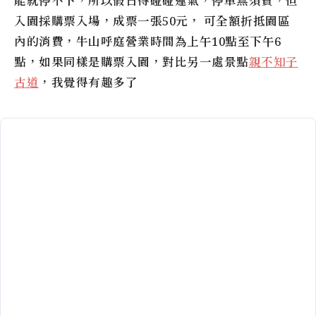
能就停不下，所以假日得碰碰運氣，停車無須費，但
入園採購票入場，成票一張50元， 可全額折抵園區
內的消費，
牛山呼庭
營業時間為上午10點至下午6
點，如果同樣是購票入園，對比另一處景點
親不知子
古道
，我覺得有趣多了