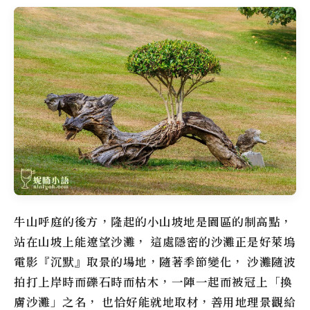
牛山呼庭
的後方，隆起的小山坡地是園區的制高點，
站在山坡上能遼望沙灘， 這處隱密的沙灘正是好萊塢
電影『沉默』取景的場地，隨著季節變化， 沙灘隨波
拍打上岸時而礫石時而枯木，一陣一起而被冠上「換
膚沙灘」之名， 也恰好能就地取材，善用地理景觀給