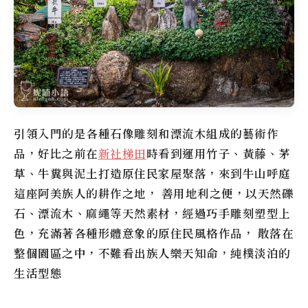
引領入門的是各種石像雕刻和漂流木組成的藝術作
品，好比之前在
新社梯田
時看到運用竹子、黃藤、茅
草、牛糞與泥土打造原住民家屋聚落，來到
牛山呼庭
這座阿美族人的耕作之地， 善用地利之便，以天然礫
石、漂流木、麻繩等天然素材，經過巧手雕刻塑型上
色，充滿著各種形體意象的原住民風格作品， 散落在
整個園區之中，不難看出族人樂天知命，純樸淡泊的
生活型態