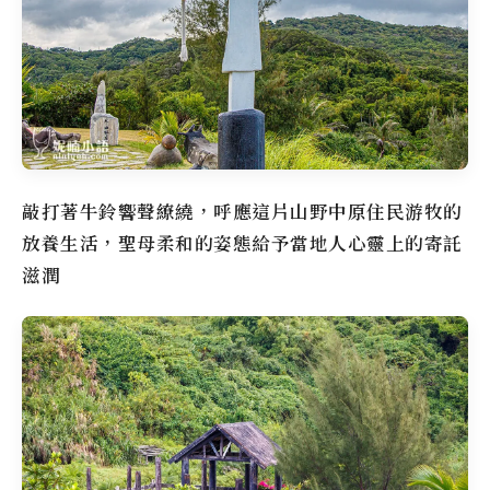
敲打著牛鈴響聲繚繞，呼應這片山野中原住民游牧的
放養生活，聖母柔和的姿態給予當地人心靈上的寄託
滋潤