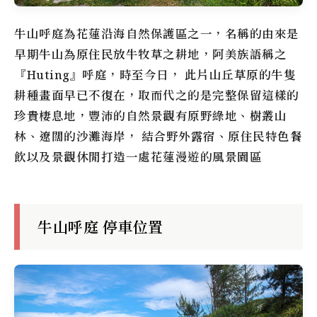
牛山呼庭
為花蓮沿海自然保護區之一，名稱的由來是
早期牛山為原住民放牛牧草之耕地，阿美族語稱之
『Huting』呼庭，時至今日， 此片山丘草原的牛隻
耕種畫面早已不復在，取而代之的是完整保留這樣的
珍貴棲息地，豐沛的自然景觀有原野綠地、樹叢山
林、遼闊的沙灘海岸， 結合野外露宿、原住民特色餐
飲以及景觀休閒打造一處花蓮漫遊的風景園區
牛山呼庭 停車位置