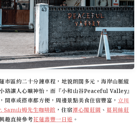
蓮市區約二十分鐘車程，地貌朗闊多元，海岸山脈縱
人心曠神怡，而『小和山谷Peaceful Valley』
，開車或搭車都方便，周邊景點美食住宿豐富，
立川
. Sam
山姆先生
咖啡館
，住宿
潭心閣
莊園
、
葛莉絲莊
興趣直接參考
花蓮壽豐一日遊
。