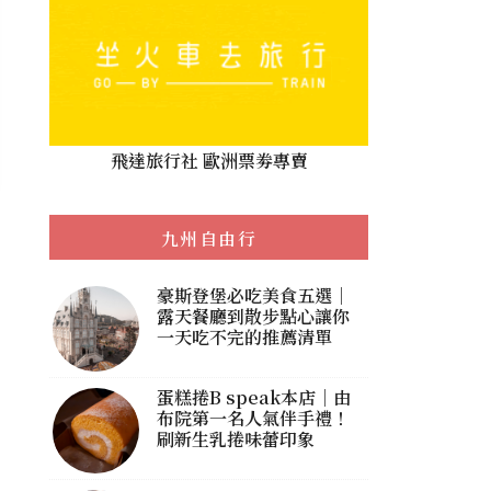
飛達旅行社 歐洲票劵專賣
九州自由行
豪斯登堡必吃美食五選｜
露天餐廳到散步點心讓你
一天吃不完的推薦清單
蛋糕捲B speak本店｜由
布院第一名人氣伴手禮！
刷新生乳捲味蕾印象