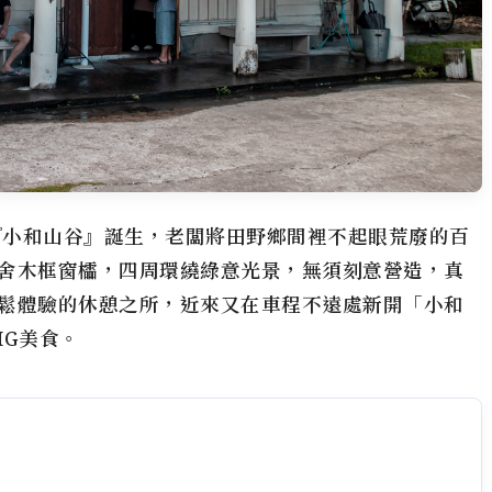
年『小和山谷』誕生，老闆將田野鄉間裡不起眼荒廢的百
舍木框窗櫺，四周環繞綠意光景，無須刻意營造，真
鬆體驗的休憩之所，近來又在車程不遠處新開「小和
IG美食。