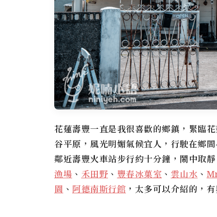
花蓮壽豐一直是我很喜歡的鄉鎮，緊臨花
谷平原，風光明媚氣候宜人，行駛在鄉間小路讓
鄰近壽豐火車站步行約十分鐘，鬧中取靜
漁場
、
禾田野
、
豐春冰菓室
、
雲山水
、
Mr
園
、
阿德南斯行館
，太多可以介紹的，有