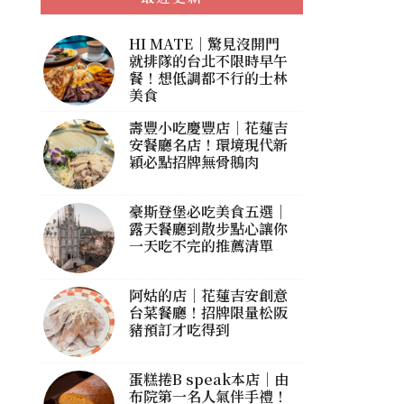
HI MATE｜驚見沒開門
就排隊的台北不限時早午
餐！想低調都不行的士林
美食
壽豐小吃慶豐店｜花蓮吉
安餐廳名店！環境現代新
穎必點招牌無骨鵝肉
豪斯登堡必吃美食五選｜
露天餐廳到散步點心讓你
一天吃不完的推薦清單
阿姑的店｜花蓮吉安創意
台菜餐廳！招牌限量松阪
豬預訂才吃得到
蛋糕捲B speak本店｜由
布院第一名人氣伴手禮！