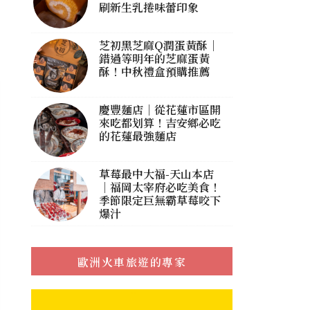
刷新生乳捲味蕾印象
芝初黑芝麻Q潤蛋黃酥｜
錯過等明年的芝麻蛋黃
酥！中秋禮盒預購推薦
慶豐麵店｜從花蓮市區開
來吃都划算！吉安鄉必吃
的花蓮最強麵店
草莓最中大福-天山本店
｜福岡太宰府必吃美食！
季節限定巨無霸草莓咬下
爆汁
歐洲火車旅遊的專家