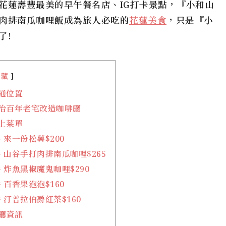
花蓮壽豐最美的早午餐名店、IG打卡景點，『小和山
肉排南瓜咖哩飯成為旅人必吃的
花蓮美食
，只是『小
了!
隱藏
通位置
日治百年老宅改造咖啡廳
上菜單
 來一份松薯$200
 山谷手打肉排南瓜咖哩$265
 炸魚黑椒魔鬼咖哩$290
 百香果泡泡$160
 汀普拉伯爵紅茶$160
廳資訊