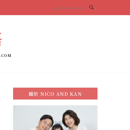
語
.COM
關於
NICO AND KAN