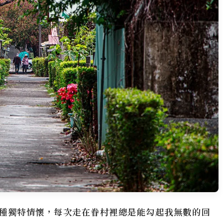
種獨特情懷，每次走在
眷村
裡總是能勾起我無數的回