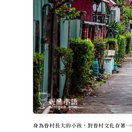
身為
眷村
長大的小孩，對
眷村
文化存著一