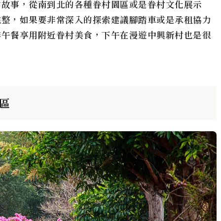
陰故事，從南到北的各種
眷村
園區或是
眷村
文化展示
完整，如果要非常深入的探索建議腳踏車或是承租協力
排午餐享用附近
眷村
美食，下午在漫遊
中興新村
也是很
區