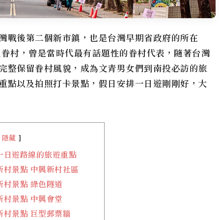
灣戰後第二個新市鎮，也是台灣早期省政府的所在
型
眷村
，曾是當時代最有話題性的
眷村
代表，隨著台灣
完整保留
眷村
風貌，成為文青男女們到南投必訪的旅
重點以及拍照打卡景點，假日安排一日遊剛剛好，大
隱藏
一日遊路線的旅遊重點
新村景點 中興新村社區
新村景點 綠色隧道
新村景點 中興會堂
新村景點 巨型郵票牆