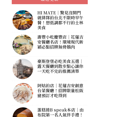
HI MATE｜驚見沒開門
就排隊的台北不限時早午
餐！想低調都不行的士林
美食
壽豐小吃慶豐店｜花蓮吉
安餐廳名店！環境現代新
穎必點招牌無骨鵝肉
豪斯登堡必吃美食五選｜
露天餐廳到散步點心讓你
一天吃不完的推薦清單
阿姑的店｜花蓮吉安創意
台菜餐廳！招牌限量松阪
豬預訂才吃得到
蛋糕捲B speak本店｜由
布院第一名人氣伴手禮！