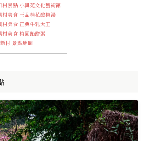
新村景點 小興苑文化藝術館
興村美食 王品桂花酸梅湯
興村美食 正典牛乳大王
興村美食 梅園餡餅粥
新村 景點地圖
點