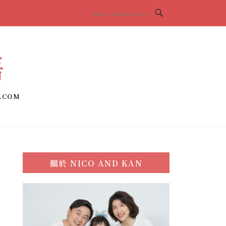
語
.COM
關於
NICO AND KAN