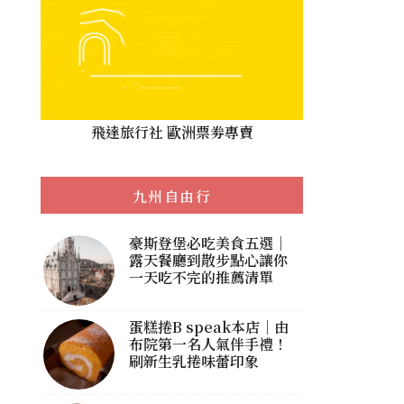
飛達旅行社 歐洲票劵專賣
九州自由行
豪斯登堡必吃美食五選｜
露天餐廳到散步點心讓你
一天吃不完的推薦清單
蛋糕捲B speak本店｜由
布院第一名人氣伴手禮！
刷新生乳捲味蕾印象