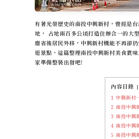
有著光榮歷史的南投
中興新村
，曾經是台
地， 占地兩百多公頃打造住辦合一的大
廢省後居民外移，
中興新村
機能不再卻仍
遊景點，這篇整理南投
中興新村
美食賞味
家準備整裝出發吧!
內容目錄
1
中興新村
2
南投中興
3
南投中興
4
南投中興
5
南投中興