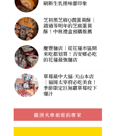
刷新生乳捲味蕾印象
芝初黑芝麻Q潤蛋黃酥｜
錯過等明年的芝麻蛋黃
酥！中秋禮盒預購推薦
慶豐麵店｜從花蓮市區開
來吃都划算！吉安鄉必吃
的花蓮最強麵店
草莓最中大福-天山本店
｜福岡太宰府必吃美食！
季節限定巨無霸草莓咬下
爆汁
歐洲火車旅遊的專家