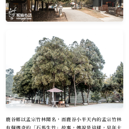
鹿谷鄉以孟宗竹林聞名，而鹿谷小半天內的孟宗竹林
有個傳奇的「石馬生竹」故事，傳說是這樣，早年大