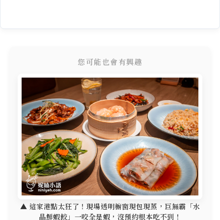
您可能也會有興趣
▲ 這家港點太狂了！現場透明櫥窗現包現蒸，巨無霸「水
晶鮮蝦餃」一咬全是蝦，沒預約根本吃不到！