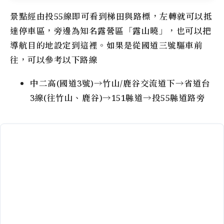
景點經由投55線即可看到梯田與路標，左轉就可以抵
達停車區，旁邊為知名露營區「露山曉」，也可以把
導航目的地設定到這裡。如果是從國道三號驅車前
往，可以參考以下路線
中二高(國道3號)→竹山/鹿谷交流道下→省道台
3線(往竹山、鹿谷)→151縣道→投55縣道路旁