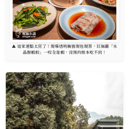
▲ 這家港點太狂了！現場透明櫥窗現包現蒸，巨無霸「水
晶鮮蝦餃」一咬全是蝦，沒預約根本吃不到！