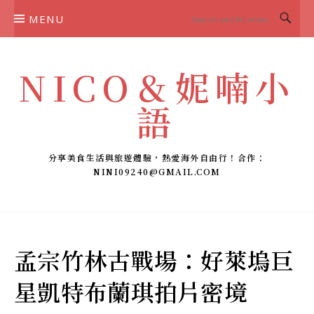
Skip
MENU
to
content
NICO＆妮喃小
語
分享美食生活與旅遊體驗，熱愛海外自由行！合作：
NINI09240@GMAIL.COM
孟宗竹林古戰場：好萊塢巨
星凱特布蘭琪拍片密境