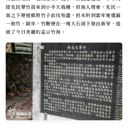
陸先民帶竹苗來到小半天栽種，但無人理會，先民一
氣之下便返鄉將竹子砍伐殆盡，但未料到當年竟遺漏
一根竹。隔年，竹鞭便在一塊大石頭下發出新芽，造
就了今日美麗的孟宗竹海。