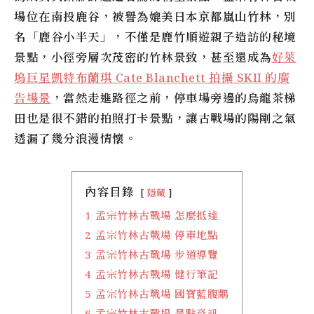
場位在南投鹿谷，被譽為媲美日本京都嵐山竹林，別
名「鹿谷小半天」，不僅是鹿竹順遊親子造訪的秘境
景點，小徑旁層次茂密的竹林景致，甚至還成為
好萊
塢巨星凱特布蘭琪 Cate Blanchett 拍攝 SKII 的廣
告場景
，當然走進路徑之前，停車場旁邊的烏龍茶梯
田也是很不錯的拍照打卡景點，讓古戰場的陽剛之氣
透漏了幾分浪漫情懷。
內容目錄
隱藏
1
孟宗竹林古戰場 怎麼抵達
2
孟宗竹林古戰場 停車地點
3
孟宗竹林古戰場 步道導覽
4
孟宗竹林古戰場 健行筆記
5
孟宗竹林古戰場 國寶藍腹鷴
6
孟宗竹林古戰場 景點資訊