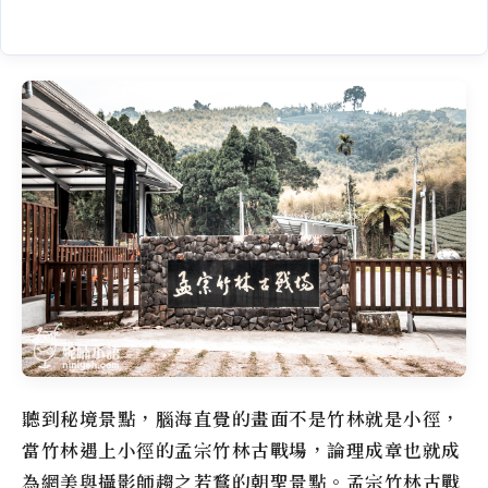
聽到秘境景點，腦海直覺的畫面不是竹林就是小徑，
當竹林遇上小徑的孟宗竹林古戰場，論理成章也就成
為網美與攝影師趨之若鶩的朝聖景點。孟宗竹林古戰