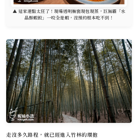
▲ 這家港點太狂了！現場透明櫥窗現包現蒸，巨無霸「水
晶鮮蝦餃」一咬全是蝦，沒預約根本吃不到！
走沒多久路程，就已經進入竹林的環抱