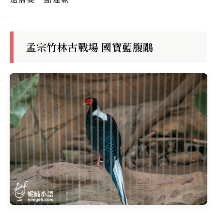
孟宗竹林古戰場 國寶藍腹鷴