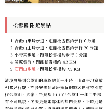
松雪樓 附近景點
合歡山東峰步道，距離
松雪樓
約步行 6 分鐘
合歡山主峰步道，距離
松雪樓
約步行 30 分鐘
小奇萊步道，距離
松雪樓
約步行 5 分鐘
關原雲海，距離
松雪樓
約 4.3 KM
石門山步道
，距離
松雪樓
約 7.5 KM
清境農場
到
合歡山
的車程約莫一小時，山路平坦寬敞
相當好行駛，許多安排到清境遊玩的旅客也會特別前
往合歡山、武嶺，畢竟都上山了! 合歡山一年四季都
有不同風貌，冬天更是追雪迷的熱門景點，平時則是
有愛好登山的登山客、避暑的遊客們湧入，使得合歡