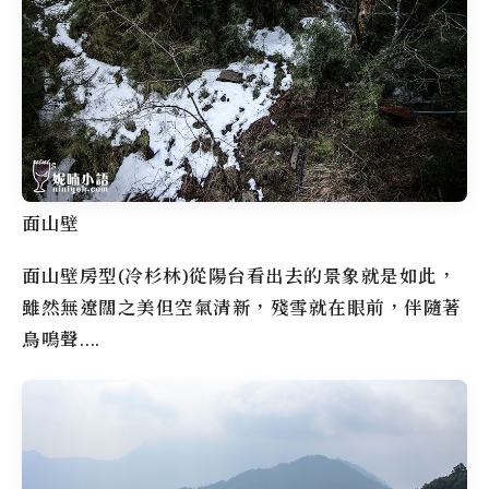
面山壁
面山壁房型(冷杉林)從陽台看出去的景象就是如此，
雖然無遼闊之美但空氣清新，殘雪就在眼前，伴隨著
鳥鳴聲….