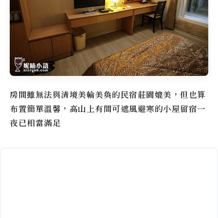
房間雖無法與清境美輪美奐的民宿莊園媲美，但也算
布置簡單溫馨，高山上有間可遮風避寒的小屋留宿一
夜已相當滿足