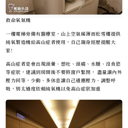
救命氧氣機
一樓電梯旁備有醫療室，山上空氣稀薄而
松雪樓
提供
純氧製造機給高山症者使用，自己親身經歷提醒大
家!
高山症者是會出現頭暈、想吐、頭痛、水腫、沒食慾
等症狀，建議到房間後不要將窗戶緊閉， 盡量讓內外
壓力同等，少動、多休息讓自己適應壓力、調整呼
吸，別太過度依賴純氧機以免高山症狀加重