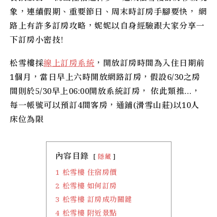
象，連續假期、重要節日、周末時訂房手腳要快， 網
路上有許多訂房攻略，妮妮以自身經驗跟大家分享一
下訂房小密技!
松雪樓
採
線上訂房系統
，開放訂房時間為入住日期前
1個月，當日早上六時開放網路訂房，假設6/30之房
間則於5/30早上06:00開放系統訂房， 依此類推…，
每一帳號可以預訂4間客房，通鋪(滑雪山莊)以10人
床位為限
內容目錄
隱藏
1
松雪樓 住宿房價
2
松雪樓 如何訂房
3
松雪樓 訂房成功關鍵
4
松雪樓 附近景點