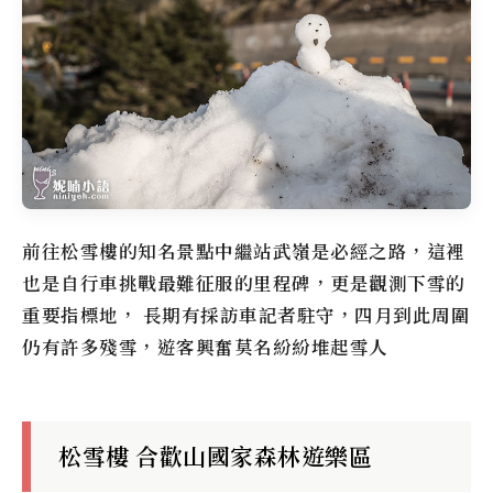
前往
松雪樓
的知名景點中繼站
武嶺
是必經之路，這裡
也是自行車挑戰最難征服的里程碑，更是觀測下雪的
重要指標地， 長期有採訪車記者駐守，四月到此周圍
仍有許多殘雪，遊客興奮莫名紛紛堆起雪人
松雪樓 合歡山國家森林遊樂區