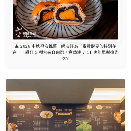
▲ 2026 中秋禮盒推薦！網友評為「蛋黃酥界的特別存
在」，超狂 3 種包裝自由選，竟然連 7-11 也能單顆搶先
吃？