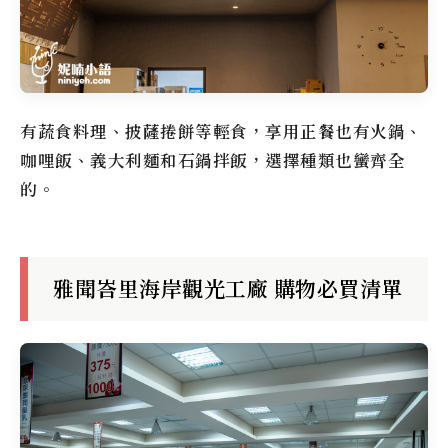
有蔬食料理、披薩捲餅等輕食，享用正餐也有火鍋、
咖哩飯、義大利麵和石鍋拌飯，選擇種類也蠻齊全
的。
雅聞峇里海岸觀光工廠 購物必買清單