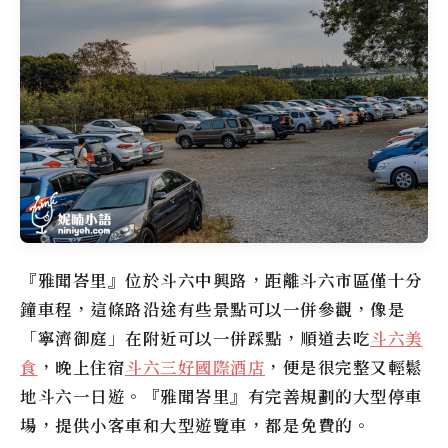
『雅聞峇里』位於斗六中興路，距離斗六市區僅十分
鐘車程，這條路沿途有些景點可以一併參觀，像是
「寧濟御庭」在附近可以一併踩點，順道去吃
斗六美
食
，晚上住宿
斗六三好國際酒店
，便是很完整又輕鬆
地斗六一日遊。『雅聞峇里』有完善規劃的大型停車
場，提供小客車和大型遊覽車，都是免費的。