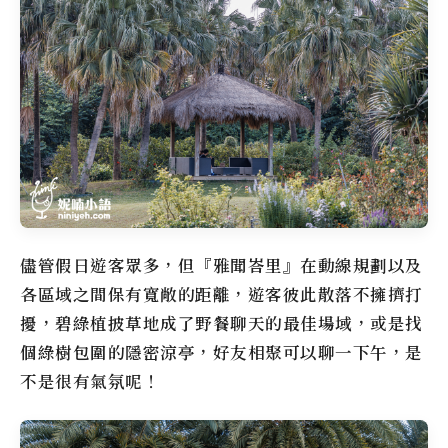
儘管假日遊客眾多，但『雅聞峇里』在動線規劃以及
各區域之間保有寬敞的距離，遊客彼此散落不擁擠打
擾，碧綠植披草地成了野餐聊天的最佳場域，或是找
個綠樹包圍的隱密涼亭，好友相聚可以聊一下午，是
不是很有氣氛呢！