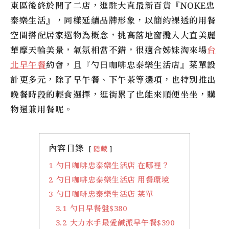
東區後終於開了二店，進駐大直最新百貨『NOKE忠
泰樂生活』，同樣延續品牌形象，以簡約裸透的用餐
空間搭配居家選物為概念，挑高落地窗攬入大直美麗
華摩天輪美景，氣氛相當不錯，很適合姊妹淘來場
台
北早午餐
約會，且『勺日咖啡忠泰樂生活店』菜單設
計更多元，除了早午餐、下午茶等選項，也特別推出
晚餐時段的輕食選擇，逛街累了也能來順便坐坐，購
物還兼用餐呢。
內容目錄
隱藏
1
勺日咖啡忠泰樂生活店 在哪裡？
2
勺日咖啡忠泰樂生活店 用餐環境
3
勺日咖啡忠泰樂生活店 菜單
3.1
勺日早餐盤$380
3.2
大力水手最愛鹹派早午餐$390