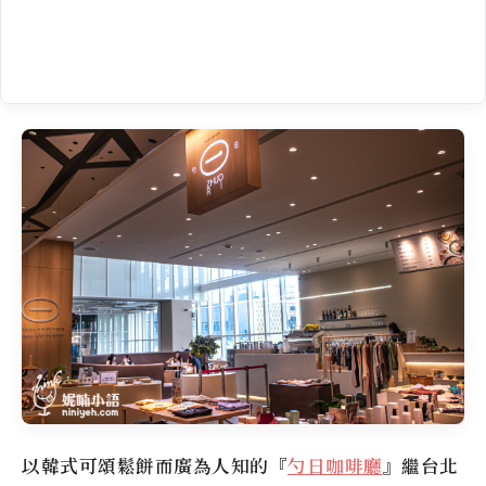
以韓式可頌鬆餅而廣為人知的『
勺日咖啡廳
』繼台北