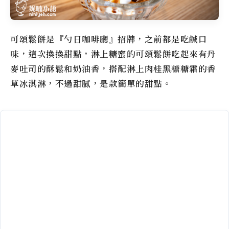
可頌鬆餅是『勺日咖啡廳』招牌，之前都是吃鹹口
味，這次換換甜點，淋上糖蜜的可頌鬆餅吃起來有丹
麥吐司的酥鬆和奶油香，搭配淋上肉桂黑糖糖霜的香
草冰淇淋，不過甜膩，是款簡單的甜點。