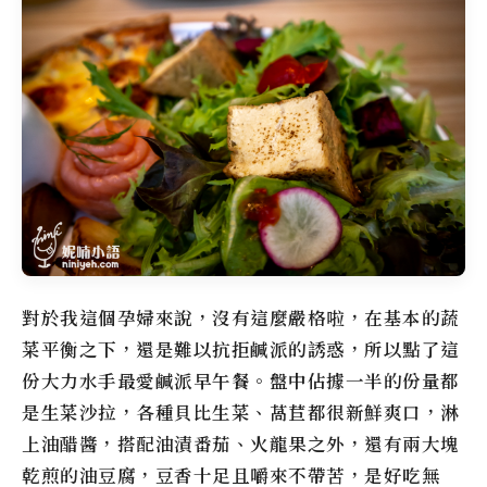
對於我這個孕婦來說，沒有這麼嚴格啦，在基本的蔬
菜平衡之下，還是難以抗拒鹹派的誘惑，所以點了這
份大力水手最愛鹹派早午餐。盤中佔據一半的份量都
是生菜沙拉，各種貝比生菜、萵苣都很新鮮爽口，淋
上油醋醬，搭配油漬番茄、火龍果之外，還有兩大塊
乾煎的油豆腐，豆香十足且嚼來不帶苦，是好吃無