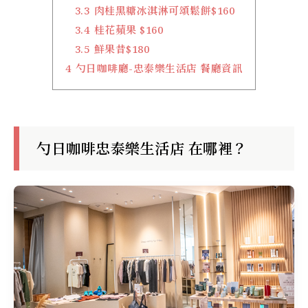
3.3
肉桂黑糖冰淇淋可頌鬆餅$160
3.4
桂花蘋果 $160
3.5
鮮果昔$180
4
勺日咖啡廳-忠泰樂生活店 餐廳資訊
勺日咖啡忠泰樂生活店 在哪裡？