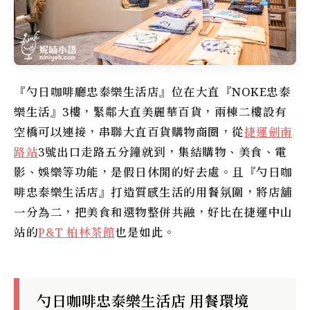
『勺日咖啡廳忠泰樂生活店』位在大直『NOKE忠泰
樂生活』3樓，緊鄰大直美麗華百貨，兩棟二樓設有
空橋可以連接，串聯大直百貨購物商圈，從
捷運劍南
路站
3號出口走路五分鐘就到，集結購物、美食、電
影、娛樂等功能，是假日休閒的好去處。且『勺日咖
啡忠泰樂生活店』打造質感生活的用餐氛圍，將店舖
一分為二，把美食和選物整併共融，好比在捷運中山
站的
P&T 柏林茶館
也是如此。
勺日咖啡忠泰樂生活店 用餐環境