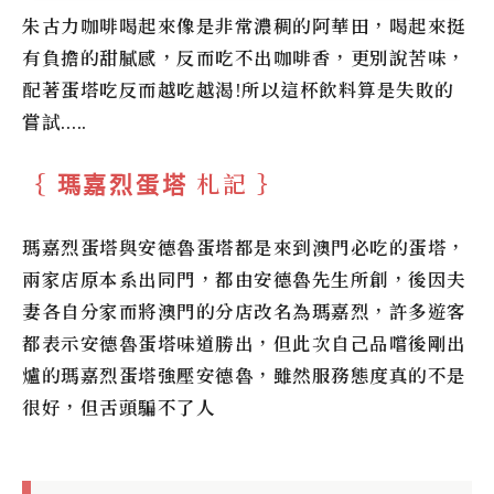
朱古力咖啡喝起來像是非常濃稠的阿華田，喝起來挺
有負擔的甜膩感，反而吃不出咖啡香，更別說苦味，
配著蛋塔吃反而越吃越渴!所以這杯飲料算是失敗的
嘗試…..
札記
瑪嘉烈蛋塔
瑪嘉烈蛋塔
與
安德魯蛋塔
都是來到澳門必吃的蛋塔，
兩家店原本系出同門，都由安德魯先生所創，後因夫
妻各自分家而將澳門的分店改名為
瑪嘉烈
，許多遊客
都表示
安德魯蛋塔
味道勝出，但此次自己品嚐後剛出
爐的
瑪嘉烈蛋塔
強壓
安德魯
，雖然服務態度真的不是
很好，但舌頭騙不了人