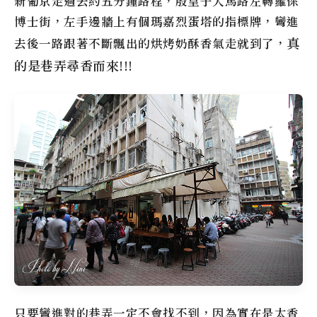
新葡京走過去約五分鐘路程，殷皇子大馬路左轉羅保
博士街，左手邊牆上有個
瑪嘉烈蛋塔
的指標牌，彎進
真
去後一路跟著不斷飄出的烘烤奶酥香氣走就到了，
的是巷弄尋香而來!!!
只要彎進對的巷弄一定不會找不到，因為實在是太香