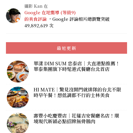
攝影 Kan 在
Google 在地嚮導 (等級9)
的美食評論
，Google 評論相片總瀏覽突破
49,892,619 次
最近更新
華漾 DIM SUM 忠泰店｜大直港點推薦！
華泰集團旗下時髦港式餐廳台北首店
HI MATE｜驚見沒開門就排隊的台北不限
時早午餐！想低調都不行的士林美食
壽豐小吃慶豐店｜花蓮吉安餐廳名店！環
境現代新穎必點招牌無骨鵝肉