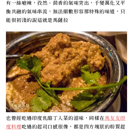
有一絲嗆辣，孜然、茴香的氣味突出，千變萬化又平
衡共融的氣味串流，無法細數形容那特殊的味道，只
能很初淺的說這就是馬薩拉
也曾經吃過印度乳酪丁入菜的滋味，同樣在
馬友友印
度料理
吃過的起司口感很像，都是四方塊狀的粉質起