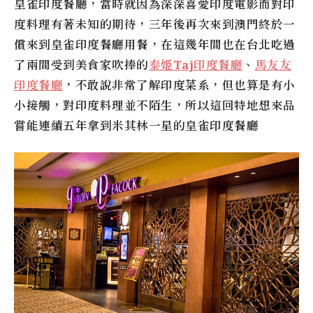
皇雀印度餐廳
，當時就因為深深喜愛印度電影而對印
度料理有著未知的期待，三年後再次來到澳門終於一
償來到
皇雀印度餐廳
用餐，在這幾年間也在台北吃過
了兩間受到美食家吹捧的
泰姬Taj印度餐廳
、
馬友友
印度餐廳
，不敢說非常了解印度菜系，但也算是有小
小接觸，對印度料理並不陌生，所以這回特地想來品
嘗能連續五年拿到米其林一星的
皇雀印度餐廳