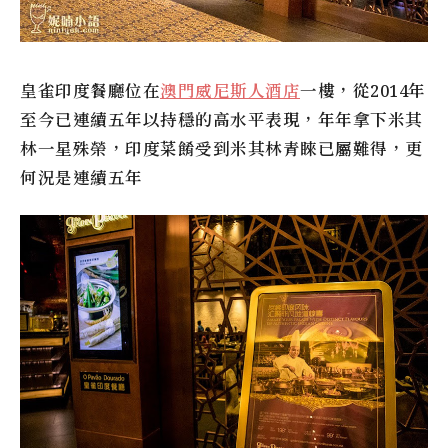
皇雀印度餐廳
位在
澳門威尼斯人酒店
一樓，從2014年
至今已連續五年以持穩的高水平表現，年年拿下米其
林一星殊榮，印度菜餚受到米其林青睞已屬難得，更
何況是連續五年