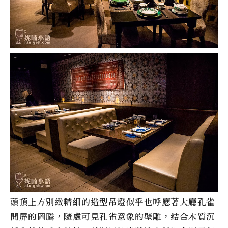
頭頂上方別緻精細的造型吊燈似乎也呼應著大廳孔雀
開屏的圖騰，隨處可見孔雀意象的壁雕，結合木質沉