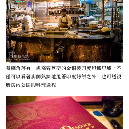
餐廳角落有一處高聳巨型的金銅製印度坦都里爐，不
僅可以看著廚師熟練地甩著印度烤餅之外，也可透視
廚房內公開的料理過程