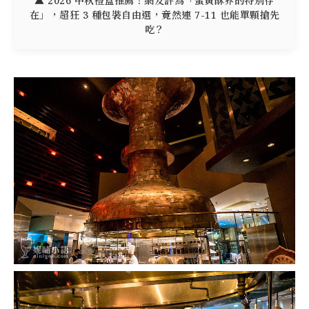
▲ 2026 中秋禮盒推薦！網友評為「蛋黃酥界的特別存
在」，超狂 3 種包裝自由選，竟然連 7-11 也能單顆搶先
吃？