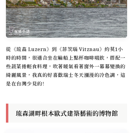
從《琉森 Luzern》到《菲茨瑙 Vitznau》約莫1小
時的時間，很適合坐在輪船上點杯咖啡啜飲，搭配一
些蔬菜捲輕食料理，吹著暖氣看著窗外一幕幕變換的
綺麗風景，我真的好喜歡瑞士冬天瀰漫的冷色調，這
是在台灣少見的!
琉森湖畔根本歐式建築藝術的博物館