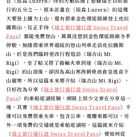
在《琉森 Luzern》待的天數佔據了整個瑞士自助旅
行的五分之一，原本計畫在《琉森 Luzern》的這幾
天要登上鐵力士山，還有搭乘金色環遊路線登上皮拉
圖斯山，反正手持《
瑞士旅行通行證 Swiss Travel
Pass
》都能免費登山，萬萬沒想到金色環遊路線冬季
停駛，無緣搭乘世界最陡的登山列車走訪皮拉圖斯
山，於是我們臨時更改行程造訪《瑞吉山 Mt.
Rigi》，坐了船又搭了齒輪火車到達《瑞吉山 Mt.
Rigi》的山頂後，卻因為高山寒冽刺骨而倉皇逃命下
山避寒，所以這篇本來要介紹《瑞吉山 Mt. Rigi》，
只好改為分享《
瑞士旅行通行證 Swiss Travel
Pass
》的乘船遊湖經驗，網路上很少文章在分享這一
塊，其實《
瑞士旅行通行證 Swiss Travel Pass
》不
僅可以免費搭乘火車，包含公車、電纜車都可以，另
外一項免費的交通就是乘船遊湖啦，這篇就來介紹
《
瑞士旅行通行證 Swiss Travel Pass
》要如何從