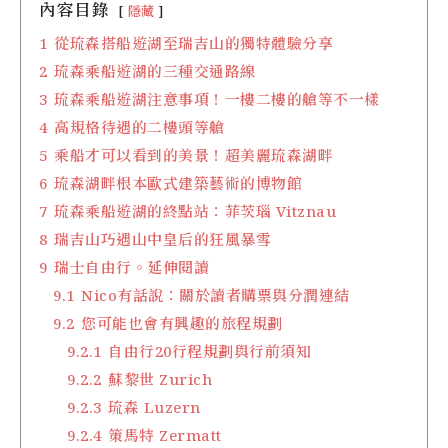
內容目錄
隱藏
1
從琉森搭船遊湖至瑞吉山的獨特體驗分享
2
琉森乘船遊湖的三種交通路線
3
琉森乘船遊湖注意事項！一樓二樓的艙等不一樣
4
高規格待遇的二樓頭等艙
5
乘船才可以看到的美景！超美麗琉森湖畔
6
琉森湖畔根本歐式建築藝術的博物館
7
琉森乘船遊湖的終點站：菲茨瑙 Vitznau
8
瑞吉山巧遇山中皇后的狂風暴雪
9
瑞士自由行。延伸閱讀
9.1
Nico有話說：關於讀者購票與分潤連結
9.2
您可能也會有興趣的旅程規劃
9.2.1
自由行20行程規劃與行前須知
9.2.2
蘇黎世 Zurich
9.2.3
琉森 Luzern
9.2.4
策馬特 Zermatt