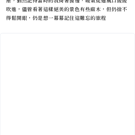
屋，猶然記得當時的我倚著窗邊，暖氣從通風口緩緩
吹進，儘管看著這樣絕美的景色有些麻木，但仍捨不
得鬆開眼，仍是想一幕幕記住這難忘的旅程