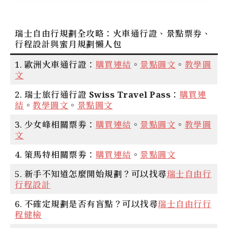
瑞士自由行規劃全攻略：火車通行證、景點票券、
行程設計與蜜月規劃懶人包
1.
歐洲火車通行證
：
購買連結
。
景點圖文
。
教學圖
文
2.
瑞士旅行通行證 Swiss Travel Pass
：
購買連
結
。
教學圖文
。
景點圖文
3.
少女峰相關票劵
：
購買連結
。
景點圖文
。
教學圖
文
4.
策馬特相關票劵
：
購買連結
。
景點圖文
5.
新手不知道怎麼開始規劃？
可以找尋
瑞士自由行
行程設計
6.
不確定規劃是否有盲點？
可以找尋
瑞士自由行行
程健檢