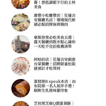
餐！想低調都不行的士林
美食
壽豐小吃慶豐店｜花蓮吉
安餐廳名店！環境現代新
穎必點招牌無骨鵝肉
豪斯登堡必吃美食五選｜
露天餐廳到散步點心讓你
一天吃不完的推薦清單
阿姑的店｜花蓮吉安創意
台菜餐廳！招牌限量松阪
豬預訂才吃得到
蛋糕捲B speak本店｜由
布院第一名人氣伴手禮！
刷新生乳捲味蕾印象
芝初黑芝麻Q潤蛋黃酥｜