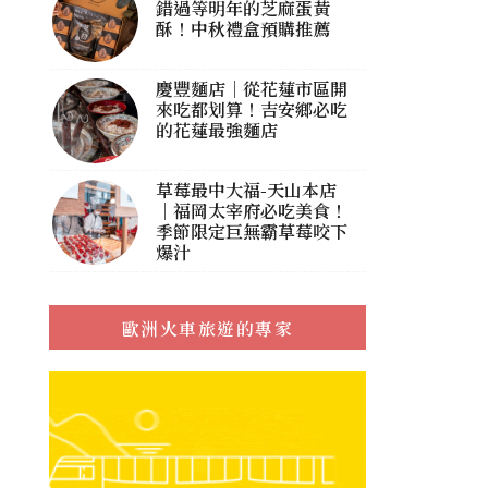
錯過等明年的芝麻蛋黃
酥！中秋禮盒預購推薦
慶豐麵店｜從花蓮市區開
來吃都划算！吉安鄉必吃
的花蓮最強麵店
草莓最中大福-天山本店
｜福岡太宰府必吃美食！
季節限定巨無霸草莓咬下
爆汁
歐洲火車旅遊的專家