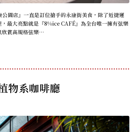
É 永康公園店』一直是訂位搶手的永康街美食，除了近捷運
最大亮點就是『8%ice CAFÉ』為全台唯一擁有弦樂
以欣賞高規格弦樂…
康街植物系咖啡廳