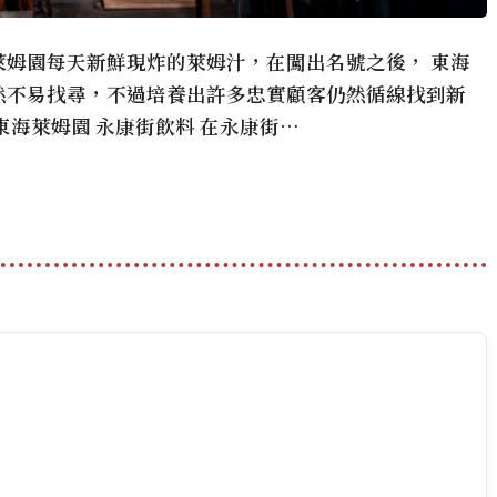
姆園每天新鮮現炸的萊姆汁，在闖出名號之後， 東海
然不易找尋，不過培養出許多忠實顧客仍然循線找到新
東海萊姆園 永康街飲料 在永康街…