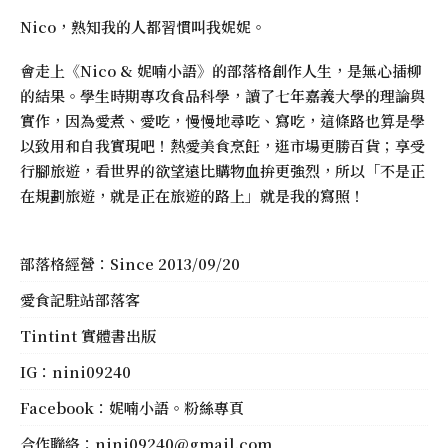
Nico，熟知我的人都習慣叫我妮妮。
會走上《
Nico & 妮喃小語
》的部落格創作人生，是無心插柳
的結果。學生時期專攻食品科學，讀了七年嘉義大學的理論與
實作，因為愛煮、愛吃，慢慢地尋吃、寫吃，這條路也算是學
以致用和自我實現吧！熱愛美食烹飪，逛市場更勝百貨；享受
行腳旅遊，看世界的欲望遠比購物血拚更強烈，所以「不是正
在規劃旅遊，就是正在旅遊的路上」就是我的寫照！
部落格經營：Since 2013/09/20
愛食記駐站部落客
Tintint 實體書出版
IG：
nini09240
Facebook：
妮喃小語。粉絲專頁
合作聯絡：
nini09240@gmail.com