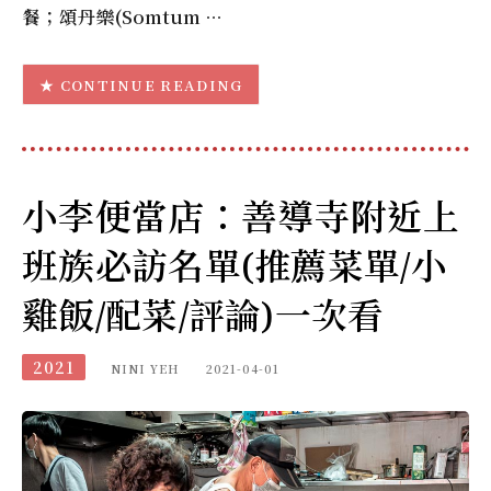
餐；頌丹樂(Somtum …
CONTINUE READING
小李便當店：善導寺附近上
班族必訪名單(推薦菜單/小
雞飯/配菜/評論)一次看
2021
NINI YEH
2021-04-01