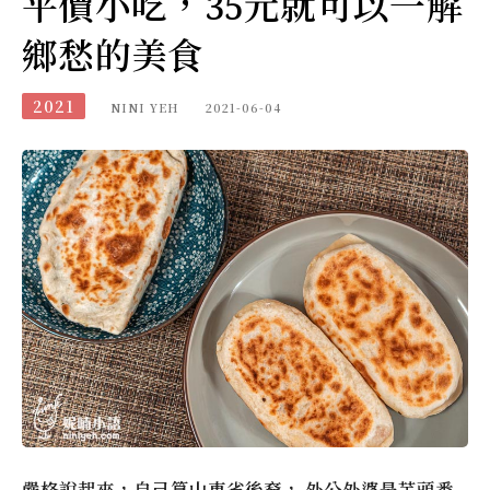
平價小吃，35元就可以一解
鄉愁的美食
2021
NINI YEH
2021-06-04
嚴格說起來，自己算山東省後裔， 外公外婆是芋頭番