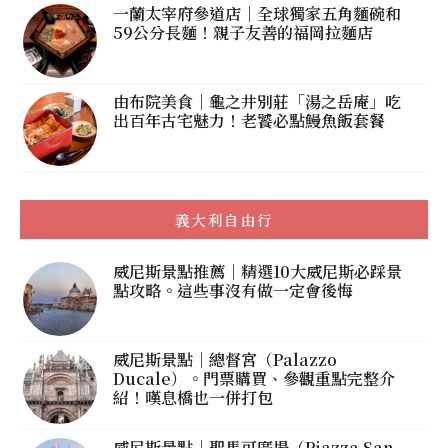
一蘭太宰府參道店｜全球獨家五角麵碗和
59公分長麵！親子友善的福岡拉麵店
由布院美食｜龜之井別莊「湯之岳庵」吃
出百年古宅魅力！老饕必點鰻魚飯套餐
義大利自由行
威尼斯景點推薦｜精選10大威尼斯必踩景
點攻略。這些事沒有做一定會後悔
威尼斯景點｜總督宮（Palazzo
Ducale）。門票購買、參觀重點完整介
紹！嘆息橋也一併打包
威尼斯景點｜聖馬可廣場（Piazza San