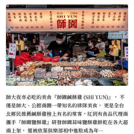
師大夜市必吃的美食『師園鹹酥雞 (SHI YUN)』， 不
僅是師大、公館商圈一帶知名的排隊美食， 更是全台
北鄉民推薦鹹酥雞榜上有名的常客，紅到有食品代理商
攜手『師園鹽酥雞』研發師園蒜味鹽酥雞餅乾在各大超
商上架， 還被欣葉俱樂部相中進駐成為年…