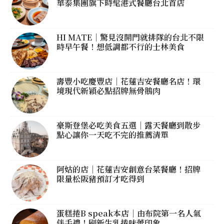
華泰集團旗下時髦港式餐廳台北首店
HI MATE｜驚見沒開門就排隊的台北不限
時早午餐！想低調都不行的士林美食
壽豐小吃慶豐店｜花蓮吉安餐廳名店！環
境現代新穎必點招牌無骨鵝肉
豪斯登堡必吃美食五選｜露天餐廳到散步
點心讓你一天吃不完的推薦清單
阿姑的店｜花蓮吉安創意台菜餐廳！招牌
限量松阪豬預訂才吃得到
蛋糕捲B speak本店｜由布院第一名人氣
伴手禮！刷新生乳捲味蕾印象