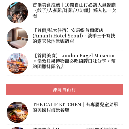
首爾美食推薦｜10間自由行必訪人氣餐廳
｛餃子/人蔘雞/炸雞/刀切麵｝懶人包一次
看
【首爾/弘大住宿】安馬緹首爾飯店
(Amanti Hotel Seoul)。淡季三千有找
的露天泳池景觀飯店
【首爾美食】London Bagel Museum
。倫敦貝果博物館必吃招牌口味分享。預
約困難排隊名店
沖繩自由行
THE CALIF KITCHEN｜有專屬兒童菜單
的美國村海景餐廳