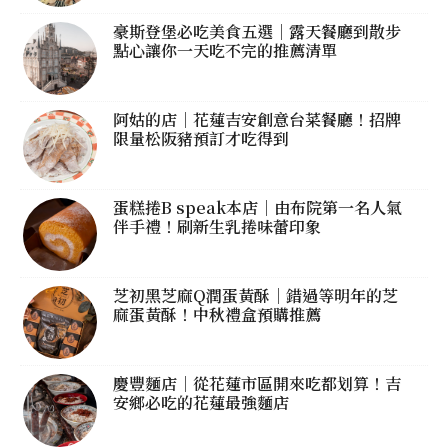
豪斯登堡必吃美食五選｜露天餐廳到散步
點心讓你一天吃不完的推薦清單
阿姑的店｜花蓮吉安創意台菜餐廳！招牌
限量松阪豬預訂才吃得到
蛋糕捲B speak本店｜由布院第一名人氣
伴手禮！刷新生乳捲味蕾印象
芝初黑芝麻Q潤蛋黃酥｜錯過等明年的芝
麻蛋黃酥！中秋禮盒預購推薦
慶豐麵店｜從花蓮市區開來吃都划算！吉
安鄉必吃的花蓮最強麵店