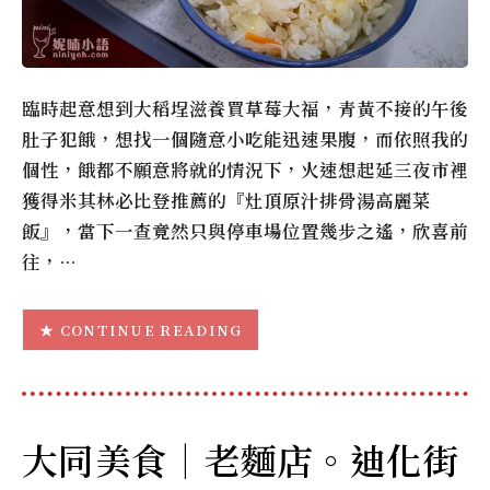
臨時起意想到大稻埕滋養買草莓大福，青黃不接的午後
肚子犯餓，想找一個隨意小吃能迅速果腹，而依照我的
個性，餓都不願意將就的情況下，火速想起延三夜市裡
獲得米其林必比登推薦的『灶頂原汁排骨湯高麗菜
飯』，當下一查竟然只與停車場位置幾步之遙，欣喜前
往，…
CONTINUE READING
大同美食｜老麵店。迪化街