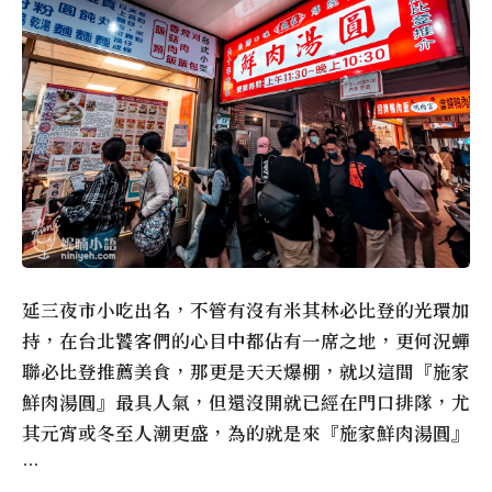
延三夜市小吃出名，不管有沒有米其林必比登的光環加
持，在台北饕客們的心目中都佔有一席之地，更何況蟬
聯必比登推薦美食，那更是天天爆棚，就以這間『施家
鮮肉湯圓』最具人氣，但還沒開就已經在門口排隊，尤
其元宵或冬至人潮更盛，為的就是來『施家鮮肉湯圓』
…