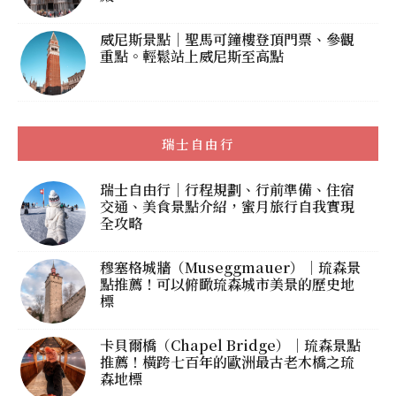
威尼斯景點｜聖馬可鐘樓登頂門票、參觀
重點。輕鬆站上威尼斯至高點
瑞士自由行
瑞士自由行｜行程規劃、行前準備、住宿
交通、美食景點介紹，蜜月旅行自我實現
全攻略
穆塞格城牆（Museggmauer）｜琉森景
點推薦！可以俯瞰琉森城市美景的歷史地
標
卡貝爾橋（Chapel Bridge）｜琉森景點
推薦！橫跨七百年的歐洲最古老木橋之琉
森地標