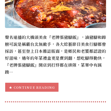
聲名遠播的大橋頭美食『老牌張豬腳飯』，滷豬腳和蹄
膀可說是稱霸台北無敵手，各大綜藝節目美食行腳都曾
採訪，甚至登上日本雜誌版面，是鄉民和老饕都認證的
好滋味，過年的年菜禮盒更是賣到翻，想吃腳得勤快，
『老牌張豬腳飯』開店到打烊都在排隊，菜單中有蹊
蹺…
CONTINUE READING