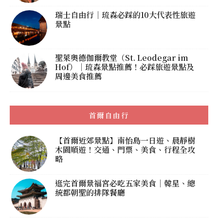
瑞士自由行｜琉森必踩的10大代表性旅遊
景點
聖萊奧德伽爾教堂（St. Leodegar im
Hof）｜琉森景點推薦！必踩旅遊景點及
周邊美食推薦
首爾自由行
【首爾近郊景點】南怡島一日遊、晨靜樹
木園順遊！交通、門票、美食、行程全攻
略
逛完首爾景福宮必吃五家美食｜韓星、總
統都朝聖的排隊餐廳