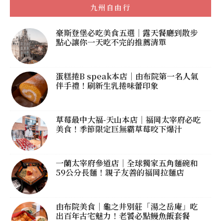
九州自由行
豪斯登堡必吃美食五選｜露天餐廳到散步
點心讓你一天吃不完的推薦清單
蛋糕捲B speak本店｜由布院第一名人氣
伴手禮！刷新生乳捲味蕾印象
草莓最中大福-天山本店｜福岡太宰府必吃
美食！季節限定巨無霸草莓咬下爆汁
一蘭太宰府參道店｜全球獨家五角麵碗和
59公分長麵！親子友善的福岡拉麵店
由布院美食｜龜之井別莊「湯之岳庵」吃
出百年古宅魅力！老饕必點鰻魚飯套餐