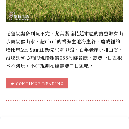
花蓮景點多到玩不完，尤其緊臨花蓮市區的壽豐鄉有山
水美景雲山水，超Chill的看海聖地海崖谷、魔戒裡的
哈比屋Mr. Sam山姆先生咖啡館、百年老屋小和山谷、
沒吃到會心痛的現撈龍蝦055海鮮餐廳，壽豐一日遊根
本不夠玩，不如規劃花蓮壽豐二日遊吧，…
CONTINUE READING