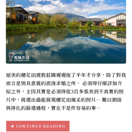
絕美的穗花田渡假莊園遲遲拖了半年才分享，除了對我
而言是別具意義的浪漫求婚之所， 必須得仔細詳加介
紹之外，主因其實是必須得從3百多張美到不真實的照
片中，挑選出最能展現穗花田風采的照片… 難以割捨
與掙扎的篩選過程，實在不是件容易的事…
CONTINUE READING