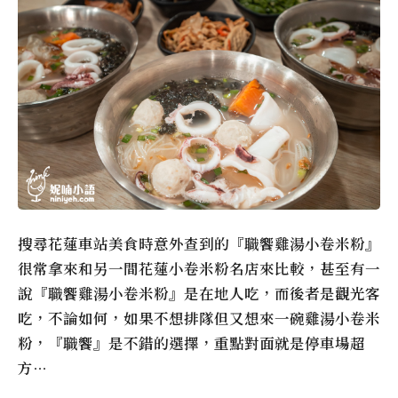
搜尋花蓮車站美食時意外查到的『職饗雞湯小卷米粉』
很常拿來和另一間花蓮小卷米粉名店來比較，甚至有一
說『職饗雞湯小卷米粉』是在地人吃，而後者是觀光客
吃，不論如何，如果不想排隊但又想來一碗雞湯小卷米
粉，『職饗』是不錯的選擇，重點對面就是停車場超
方…