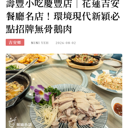
壽豐小吃慶豐店｜花蓮吉安
餐廳名店！環境現代新穎必
點招牌無骨鵝肉
吉安鄉
NINI YEH
2026-08-02