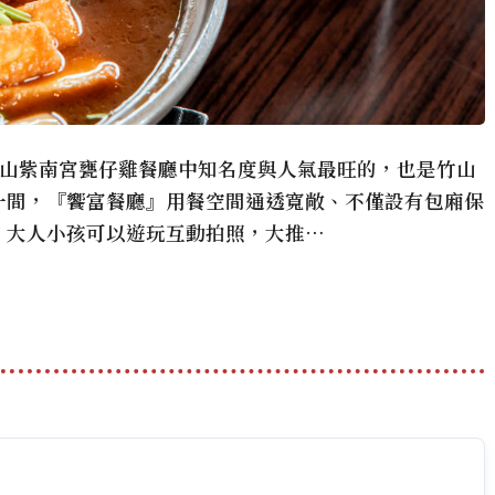
竹山紫南宮甕仔雞餐廳中知名度與人氣最旺的，也是竹山
一間，『饗富餐廳』用餐空間通透寬敞、不僅設有包廂保
，大人小孩可以遊玩互動拍照，大推…