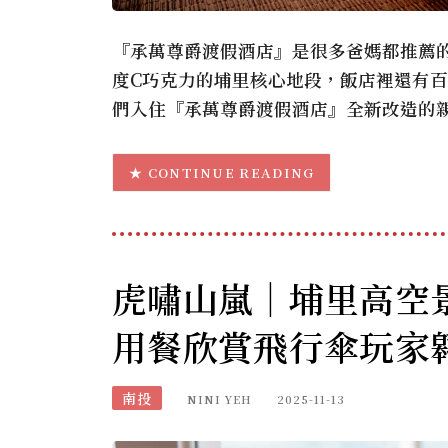
『承萬尊爵渡假酒店』是很多爸媽都推薦的
度C巧克力的埔里核心地段，飯店裡還有
們入住『承萬尊爵渡假酒店』全新改造的
CONTINUE READING
虎嘯山嵐｜埔里高空
用餐欣賞飛行傘玩家
南投
NINI YEH
2025-11-13