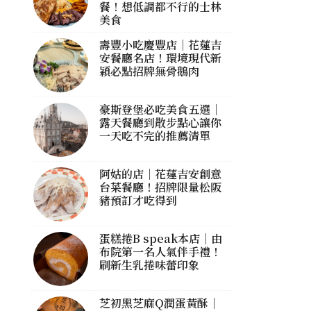
餐！想低調都不行的士林
美食
壽豐小吃慶豐店｜花蓮吉
安餐廳名店！環境現代新
穎必點招牌無骨鵝肉
豪斯登堡必吃美食五選｜
露天餐廳到散步點心讓你
一天吃不完的推薦清單
阿姑的店｜花蓮吉安創意
台菜餐廳！招牌限量松阪
豬預訂才吃得到
蛋糕捲B speak本店｜由
布院第一名人氣伴手禮！
刷新生乳捲味蕾印象
芝初黑芝麻Q潤蛋黃酥｜