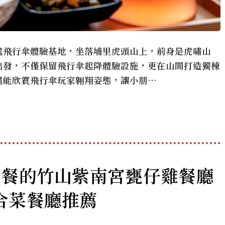
處飛行傘體驗基地，坐落埔里虎頭山上，前身是虎嘯山
出發，不僅保留飛行傘起降體驗設施，更在山間打造獨棟
還能欣賞飛行傘玩家翱翔姿態，讓小朋…
用餐的竹山紫南宮甕仔雞餐廳
合菜餐廳推薦