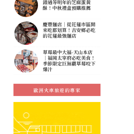
錯過等明年的芝麻蛋黃
酥！中秋禮盒預購推薦
慶豐麵店｜從花蓮市區開
來吃都划算！吉安鄉必吃
的花蓮最強麵店
草莓最中大福-天山本店
｜福岡太宰府必吃美食！
季節限定巨無霸草莓咬下
爆汁
歐洲火車旅遊的專家