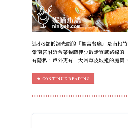
連小S都低調光顧的『饗富餐廳』是南投
紫南宮附近合菜餐廳裡少數走質感路線的
有隱私，戶外更有一大片草皮坡道的庭園
CONTINUE READING