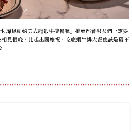
 York 瑋恩紐約美式龍蝦牛排餐廳』推薦都會男女們一定要
為相見恨晚，比起出國慶祝，吃龍蝦牛排大餐應該是最不
&…