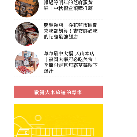
錯過等明年的芝麻蛋黃
酥！中秋禮盒預購推薦
慶豐麵店｜從花蓮市區開
來吃都划算！吉安鄉必吃
的花蓮最強麵店
草莓最中大福-天山本店
｜福岡太宰府必吃美食！
季節限定巨無霸草莓咬下
爆汁
歐洲火車旅遊的專家