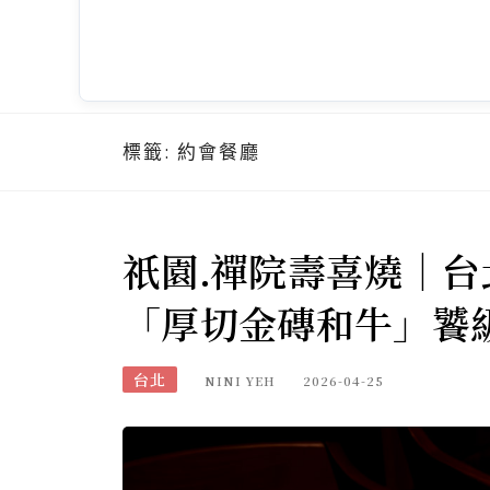
標籤:
約會餐廳
祇園.禪院壽喜燒｜
「厚切金磚和牛」饕
台北
NINI YEH
2026-04-25