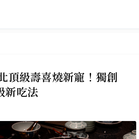
台北頂級壽喜燒新寵！獨創
級新吃法