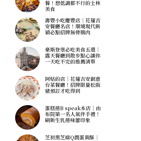
餐！想低調都不行的士林
美食
壽豐小吃慶豐店｜花蓮吉
安餐廳名店！環境現代新
穎必點招牌無骨鵝肉
豪斯登堡必吃美食五選｜
露天餐廳到散步點心讓你
一天吃不完的推薦清單
阿姑的店｜花蓮吉安創意
台菜餐廳！招牌限量松阪
豬預訂才吃得到
蛋糕捲B speak本店｜由
布院第一名人氣伴手禮！
刷新生乳捲味蕾印象
芝初黑芝麻Q潤蛋黃酥｜