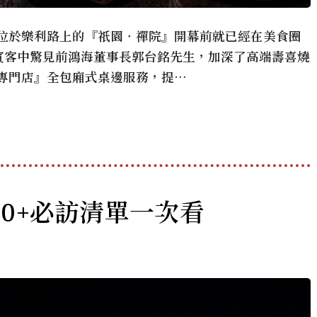
，位於樂利路上的『祇園．禪院』開幕前就已經在美食圈
賓客中驚見前鴻海董事長郭台銘先生，加深了高端壽喜燒
專門店』全包廂式桌邊服務，提…
0+必訪清單一次看