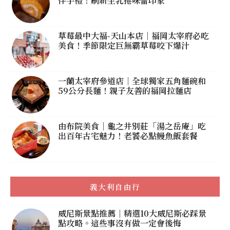
伴手禮！刷新生乳捲味蕾印象
草莓最中大福-天山本店｜福岡太宰府必吃
美食！季節限定巨無霸草莓咬下爆汁
一蘭太宰府參道店｜全球獨家五角麵碗和
59公分長麵！親子友善的福岡拉麵店
由布院美食｜龜之井別莊「湯之岳庵」吃
出百年古宅魅力！老饕必點鰻魚飯套餐
義大利自由行
威尼斯景點推薦｜精選10大威尼斯必踩景
點攻略。這些事沒有做一定會後悔