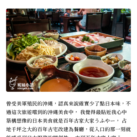
曾受美軍殖民的沖繩，認真來說確實少了點日本味，不
過這次旅遊嚐到的沖繩美食中， 我覺得最貼近我心中
築構想像的日本美食就是百年古家大家うふやー， 占
地千坪之大的百年古宅改建為餐廳，從入口的那一刻就