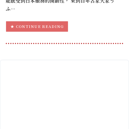
能感受到日本服務的開創性， 來到百年古家大家う
ふ…
CONTINUE READING