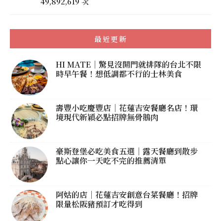
49,892,619 次
最近更新
HI MATE｜驚見沒開門就排隊的台北不限
時早午餐！想低調都不行的士林美食
壽豐小吃慶豐店｜花蓮吉安餐廳名店！環
境現代新穎必點招牌無骨鵝肉
豪斯登堡必吃美食五選｜露天餐廳到散步
點心讓你一天吃不完的推薦清單
阿姑的店｜花蓮吉安創意台菜餐廳！招牌
限量松阪豬預訂才吃得到