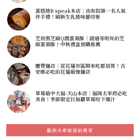
蛋糕捲B speak本店｜由布院第一名人氣
伴手禮！刷新生乳捲味蕾印象
芝初黑芝麻Q潤蛋黃酥｜錯過等明年的芝
麻蛋黃酥！中秋禮盒預購推薦
慶豐麵店｜從花蓮市區開來吃都划算！吉
安鄉必吃的花蓮最強麵店
草莓最中大福-天山本店｜福岡太宰府必吃
美食！季節限定巨無霸草莓咬下爆汁
歐洲火車旅遊的專家