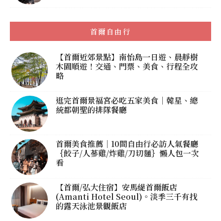
首爾自由行
【首爾近郊景點】南怡島一日遊、晨靜樹
木園順遊！交通、門票、美食、行程全攻
略
逛完首爾景福宮必吃五家美食｜韓星、總
統都朝聖的排隊餐廳
首爾美食推薦｜10間自由行必訪人氣餐廳
｛餃子/人蔘雞/炸雞/刀切麵｝懶人包一次
看
【首爾/弘大住宿】安馬緹首爾飯店
(Amanti Hotel Seoul)。淡季三千有找
的露天泳池景觀飯店