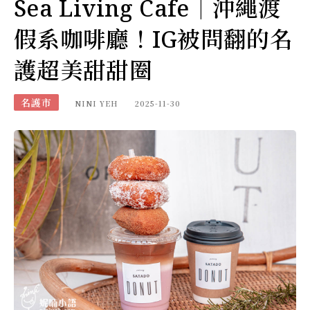
Sea Living Cafe｜沖繩渡
假系咖啡廳！IG被問翻的名
護超美甜甜圈
名護市
NINI YEH
2025-11-30