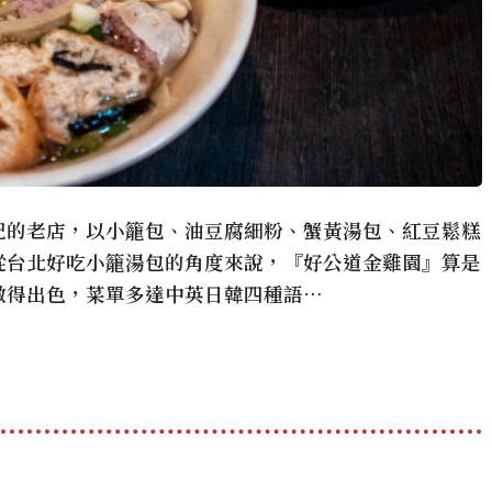
紀的老店，以小籠包、油豆腐細粉、蟹黃湯包、紅豆鬆糕
從台北好吃小籠湯包的角度來說，『好公道金雞園』算是
做得出色，菜單多達中英日韓四種語…