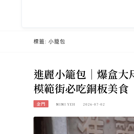
標籤:
小籠包
進麗小籠包｜爆盒大
模範街必吃銅板美食
金門
NINI YEH
2026-07-02