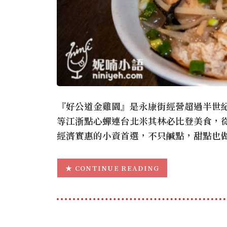
『好公道金雞園』是永康街經營超過半世
等江浙點心蟬連台北米其林必比登美食，
經濟實惠的小資首選，不只鹹點，甜點也
CONTINUE READING