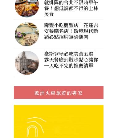
就排隊的台北不限時早午
餐！想低調都不行的士林
美食
壽豐小吃慶豐店｜花蓮吉
安餐廳名店！環境現代新
穎必點招牌無骨鵝肉
豪斯登堡必吃美食五選｜
露天餐廳到散步點心讓你
一天吃不完的推薦清單
歐洲火車旅遊的專家