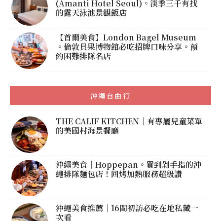
(Amanti Hotel Seoul)。淡季三千有找
的露天泳池景觀飯店
【首爾美食】London Bagel Museum
。倫敦貝果博物館必吃招牌口味分享。預
約困難排隊名店
沖繩自由行
THE CALIF KITCHEN｜有專屬兒童菜單
的美國村海景餐廳
沖繩美食｜Hoppepan。買到剁手指的沖
繩排隊麵包店！回烤加熱服務超級讚
沖繩美食推薦｜16間初訪必吃在地私藏一
次看