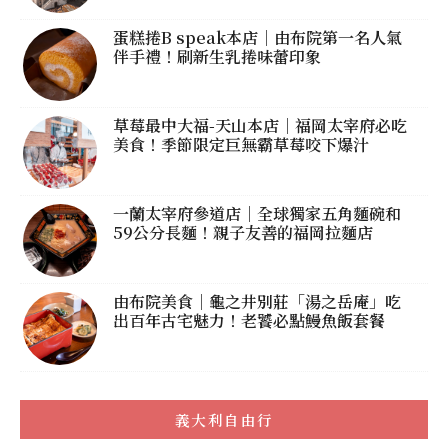
蛋糕捲B speak本店｜由布院第一名人氣
伴手禮！刷新生乳捲味蕾印象
草莓最中大福-天山本店｜福岡太宰府必吃
美食！季節限定巨無霸草莓咬下爆汁
一蘭太宰府參道店｜全球獨家五角麵碗和
59公分長麵！親子友善的福岡拉麵店
由布院美食｜龜之井別莊「湯之岳庵」吃
出百年古宅魅力！老饕必點鰻魚飯套餐
義大利自由行