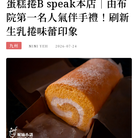
蛋糕捲B speak本店｜由布
院第一名人氣伴手禮！刷新
生乳捲味蕾印象
九州
NINI YEH
2026-07-24