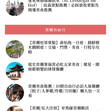
聖萊奧德伽爾教堂（St. Leodegar im
Hof）｜琉森景點推薦！必踩旅遊景點及
周邊美食推薦
首爾自由行
【首爾近郊景點】南怡島一日遊、晨靜樹
木園順遊！交通、門票、美食、行程全攻
略
逛完首爾景福宮必吃五家美食｜韓星、總
統都朝聖的排隊餐廳
首爾美食推薦｜10間自由行必訪人氣餐廳
｛餃子/人蔘雞/炸雞/刀切麵｝懶人包一次
看
【首爾/弘大住宿】安馬緹首爾飯店