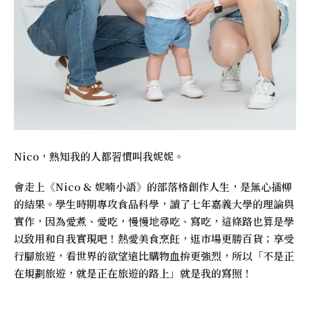
Nico，熟知我的人都習慣叫我妮妮。
會走上《
Nico & 妮喃小語
》的部落格創作人生，是無心插柳
的結果。學生時期專攻食品科學，讀了七年嘉義大學的理論與
實作，因為愛煮、愛吃，慢慢地尋吃、寫吃，這條路也算是學
以致用和自我實現吧！熱愛美食烹飪，逛市場更勝百貨；享受
行腳旅遊，看世界的欲望遠比購物血拚更強烈，所以「不是正
在規劃旅遊，就是正在旅遊的路上」就是我的寫照！