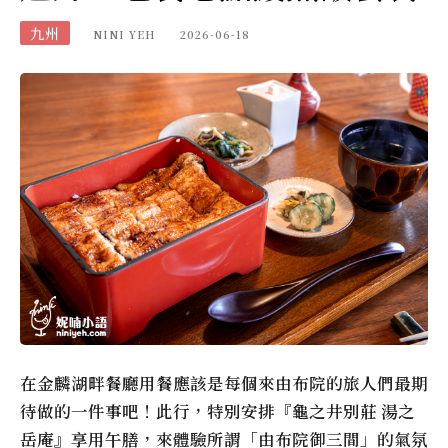
九州
NINI YEH
2026-06-18
在金麟湖畔餐廳用餐應該是每個來由布院的旅人們最期
待做的一件事吧！此行，特別安排『龜之井別莊 湯之
岳庵』享用午膳，來體驗所謂「由布院御三間」的氣氛