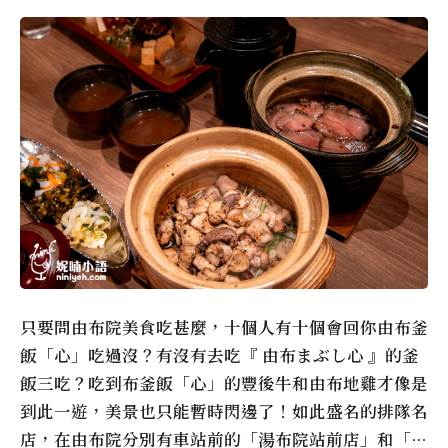
只要問由布院美食吃甚麼，十個人有十個會回你由布釜
飯「心」吃過沒？有沒有去吃『 由布まぶし心 』的釜
飯三吃？吃到布釜飯「心」的豐後牛和由布地雞才像是
到此一遊，美景也只能暫時閃邊了！如此盛名的排隊名
店，在由布院分別有車站前的「湯布院站前店」和「…