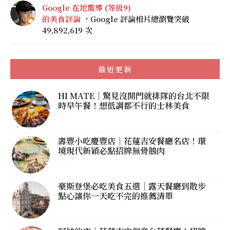
Google 在地嚮導 (等級9)
的美食評論
，Google 評論相片總瀏覽突破
49,892,619 次
最近更新
HI MATE｜驚見沒開門就排隊的台北不限
時早午餐！想低調都不行的士林美食
壽豐小吃慶豐店｜花蓮吉安餐廳名店！環
境現代新穎必點招牌無骨鵝肉
豪斯登堡必吃美食五選｜露天餐廳到散步
點心讓你一天吃不完的推薦清單