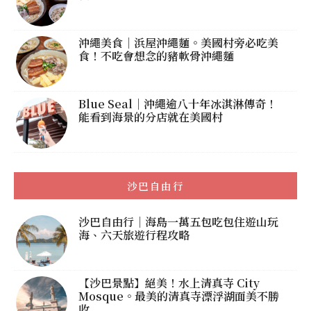
沖繩美食｜浜屋沖繩麵。美國村旁必吃美
食！不吃會想念的豬軟骨沖繩麵
Blue Seal｜沖繩逾八十年冰淇淋傳奇！
能看到海景的分店就在美國村
沙巴自由行
沙巴自由行｜海島一萬五包吃包住遊山玩
海、六天旅遊行程攻略
【沙巴景點】絕美！水上清真寺 City
Mosque。最美的清真寺漂浮湖面美不勝
收