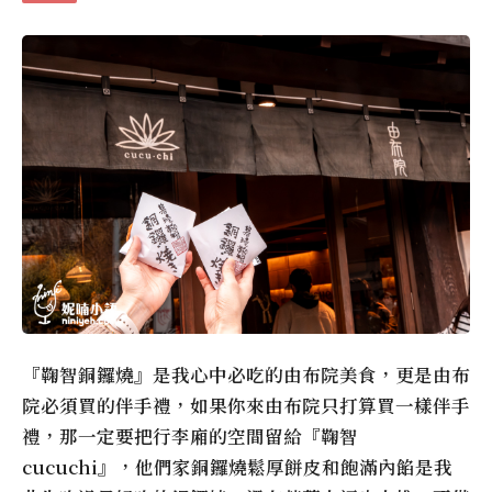
『鞠智銅鑼燒』是我心中必吃的由布院美食，更是由布
院必須買的伴手禮，如果你來由布院只打算買一樣伴手
禮，那一定要把行李廂的空間留給『鞠智
cucuchi』，他們家銅鑼燒鬆厚餅皮和飽滿內餡是我