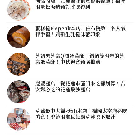
阿姑的店｜花蓮吉安創意台菜餐廳！招牌
限量松阪豬預訂才吃得到
蛋糕捲B speak本店｜由布院第一名人氣
伴手禮！刷新生乳捲味蕾印象
芝初黑芝麻Q潤蛋黃酥｜錯過等明年的芝
麻蛋黃酥！中秋禮盒預購推薦
慶豐麵店｜從花蓮市區開來吃都划算！吉
安鄉必吃的花蓮最強麵店
草莓最中大福-天山本店｜福岡太宰府必吃
美食！季節限定巨無霸草莓咬下爆汁