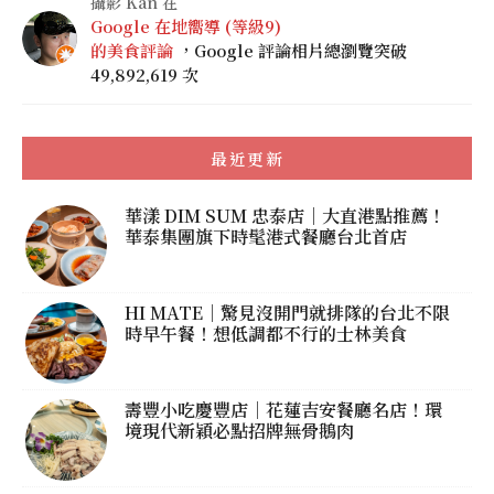
攝影 Kan 在
Google 在地嚮導 (等級9)
的美食評論
，Google 評論相片總瀏覽突破
49,892,619 次
最近更新
華漾 DIM SUM 忠泰店｜大直港點推薦！
華泰集團旗下時髦港式餐廳台北首店
HI MATE｜驚見沒開門就排隊的台北不限
時早午餐！想低調都不行的士林美食
壽豐小吃慶豐店｜花蓮吉安餐廳名店！環
境現代新穎必點招牌無骨鵝肉