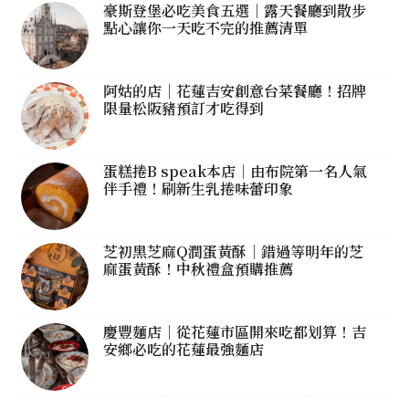
豪斯登堡必吃美食五選｜露天餐廳到散步
點心讓你一天吃不完的推薦清單
阿姑的店｜花蓮吉安創意台菜餐廳！招牌
限量松阪豬預訂才吃得到
蛋糕捲B speak本店｜由布院第一名人氣
伴手禮！刷新生乳捲味蕾印象
芝初黑芝麻Q潤蛋黃酥｜錯過等明年的芝
麻蛋黃酥！中秋禮盒預購推薦
慶豐麵店｜從花蓮市區開來吃都划算！吉
安鄉必吃的花蓮最強麵店