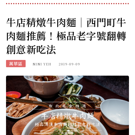
牛店精燉牛肉麵｜西門町牛
肉麵推薦！極品老字號翻轉
創意新吃法
萬華區
NINI YEH
2019-09-09