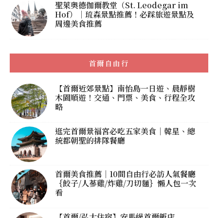
聖萊奧德伽爾教堂（St. Leodegar im
Hof）｜琉森景點推薦！必踩旅遊景點及
周邊美食推薦
首爾自由行
【首爾近郊景點】南怡島一日遊、晨靜樹
木園順遊！交通、門票、美食、行程全攻
略
逛完首爾景福宮必吃五家美食｜韓星、總
統都朝聖的排隊餐廳
首爾美食推薦｜10間自由行必訪人氣餐廳
｛餃子/人蔘雞/炸雞/刀切麵｝懶人包一次
看
【首爾/弘大住宿】安馬緹首爾飯店