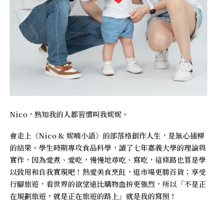
Nico，熟知我的人都習慣叫我妮妮。
會走上《
Nico & 妮喃小語
》的部落格創作人生，是無心插柳
的結果。學生時期專攻食品科學，讀了七年嘉義大學的理論與
實作，因為愛煮、愛吃，慢慢地尋吃、寫吃，這條路也算是學
以致用和自我實現吧！熱愛美食烹飪，逛市場更勝百貨；享受
行腳旅遊，看世界的欲望遠比購物血拚更強烈，所以「不是正
在規劃旅遊，就是正在旅遊的路上」就是我的寫照！