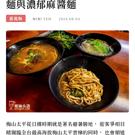
麵與濃郁麻醬麵
嘉義縣
NINI YEH
2024-08-04
梅山太平從日據時期就是著名避暑勝地， 遊客爭相目
睹親臨全台最高海拔梅山太平雲梯的同時， 也會順道