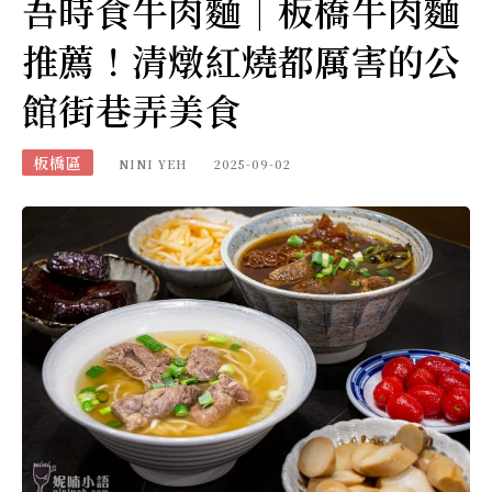
吾時食牛肉麵｜板橋牛肉麵
推薦！清燉紅燒都厲害的公
館街巷弄美食
板橋區
NINI YEH
2025-09-02