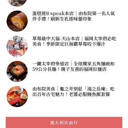
蛋糕捲B speak本店｜由布院第一名人氣
伴手禮！刷新生乳捲味蕾印象
草莓最中大福-天山本店｜福岡太宰府必吃
美食！季節限定巨無霸草莓咬下爆汁
一蘭太宰府參道店｜全球獨家五角麵碗和
59公分長麵！親子友善的福岡拉麵店
由布院美食｜龜之井別莊「湯之岳庵」吃
出百年古宅魅力！老饕必點鰻魚飯套餐
義大利自由行